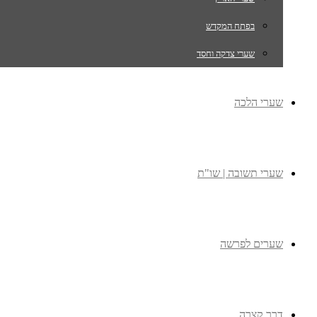
בפתח המקדש
שערי צדקה וחסד
שערי הלכה
שערי תשובה | שו"ת
שערים לפרשה
דרך קצרה