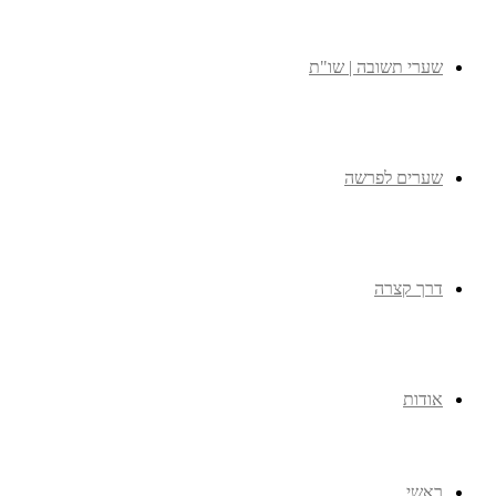
שערי תשובה | שו"ת
שערים לפרשה
דרך קצרה
אודות
ראשי