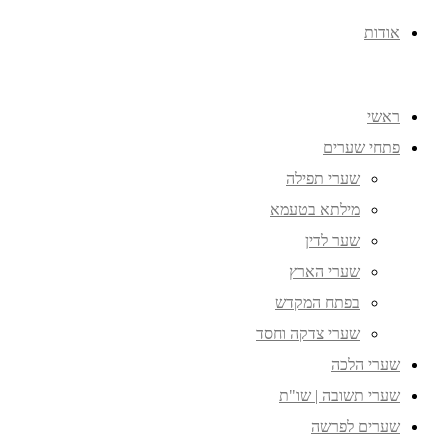
אודות
ראשי
פתחי שערים
שערי תפילה
מילתא בטעמא
שער לדין
שערי הארץ
בפתח המקדש
שערי צדקה וחסד
שערי הלכה
שערי תשובה | שו"ת
שערים לפרשה