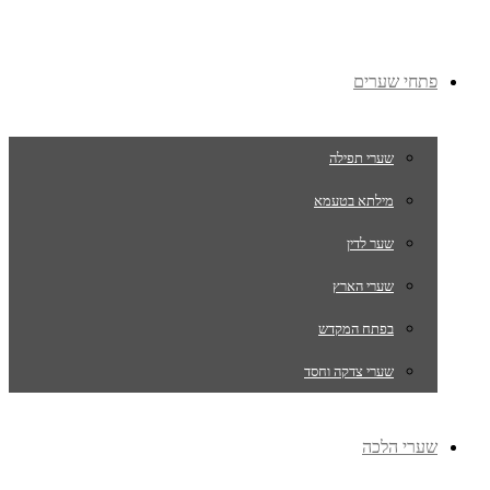
פתחי שערים
שערי תפילה
מילתא בטעמא
שער לדין
שערי הארץ
בפתח המקדש
שערי צדקה וחסד
שערי הלכה