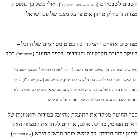
יושבים לשבטיהם (
). אולי בשל כך נתפסת
רמב"ם שמיטה ויובל י, ח
מצווה זו כחלק מחזון אוטופי על מצבו של עם ישראל
מפרשים אחרים התמקדו בהיבטים מסויימים של היובל –
בעיקר בחזרת הקרקעות והעבדים. בספר החינוך (
) כתב:
מצווה של
משרשי המצוה על צד הפשט, שרצה השם להודיע לעמו כי הכל שלו, ולבסוף ישוב כל
דבר לאשר חפץ הוא ליתנה בתחילה, כי לו הארץ, כמו שכתוב [שם, שם כ"ג] כי לי
הארץ. ועם מצוה זו של ספירה שנה שנה ירחיקו עצמם שלא יגזלו קרקע חבירם ולא
יחמדוה בלבם, בדעתם כי הכל שב לאשר חפץ האל שתהיה לו.
ספר החינוך ממקד את התועלת מהיובל במידות והאמונות של
האדם הפרטי, כדרכו. אולם, אחרים לקחו את המצוות האלו
לכיוון יותר חברתי. כך למשל כותב הרש"ר הירש (
):
שם פסוק לד