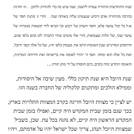
שנת התחדשות והחזרת עטרה ליושנה, שנה שיש בה כדי להחזיק ולתקן… וזו חורגת
בהרבה מהחזרת אדם ורכוש שנצטוינו עליה באותה שנה… והרי זו מתנת חסד של
א-ל כל יכול עושה פלא, חוסר השויון של רכוש וכו' הביאו לידי תוצאות מנוגדות של
עושר ועוני, של תלות ועצמאות, והרי אלו מומים שחיי החברה לקו בהם כלפי פנים,
והיחסים המדיניים שבין האומות הרסו את מעמדן כלפי חוץ, ועל כל אלה יכפר היובל,
ואת כל אלה הוא ימחה. חסד ה' יחזיר לאומה את בריאותה ואת חירותה המדינית,
…
והאומה תחדש ימיה כקדם, כיום הווסדה על ידי מתן תורה
שנת היובל היא שנת תיקון כללי. מעין שיבה אל היסודות,
וממילא הולכים ומתקנים קלקוליה של החברה בשנה הזו.
יש לציין כי מצוות היובל חריגה בקרב המצוות התלויות בארץ,
בכך שגם בזמן שבית המקדש היה קיים, ואפילו בזמן שבית
המקדש הראשון היה קיים, לא נהגה בכל עת. שכן, בשביל
שמצוות היובל תנהג, צריך שכל ישראל יהיו על אדמתם, ויהיו