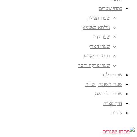
פתחי שערים
שערי תפילה
מילתא בטעמא
שער לדין
שערי הארץ
בפתח המקדש
שערי צדקה וחסד
שערי הלכה
שערי תשובה | שו"ת
שערים לפרשה
דרך קצרה
אודות