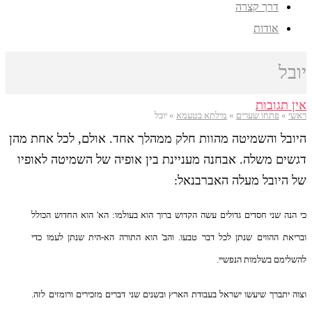
דרך קצרה
אודות
יובל
אין תגובות
ראשי
»
פתחו שערים
»
מילתא בטעמא
»
יובל
היובל והשמיטה מהוות חלק ממהלך אחד. אולם, לכל אחת מהן
דגשים משלה. אבחנה מעניינת בין אופיה של השמיטה לאופיו
של היובל מעלה האברבנאל:
כי הנה שני חסדים גדולים עשה הקדוש ברוך הוא בעולמו: הא' הוא החדוש הכולל
ובריאת ההווים שנתן לכל דבר טבעו. והב' הוא התורה הא-הית שנתן לעמו כדי
להשלימם בשלמות הנפשיי.
וצוה יתברך שיעשו ישראל בעבודת הארץ ובשנים שני דברים מזכירים ורומזים לזה.