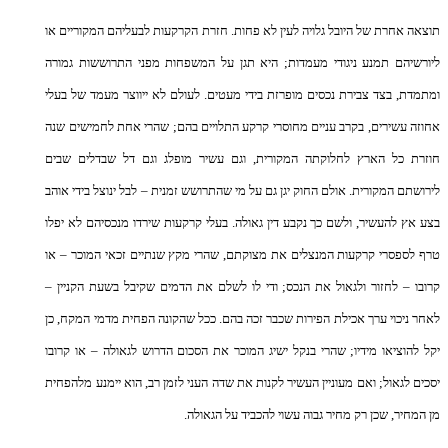
תוצאה אחרת של היובל גלויה לעין לא פחות. חזרת הקרקעות לבעליהם המקוריים או
ליורשיהם תמנע ניגודי מעמדות; היא תגן על המשפחות מפני התרוששות גמורה
ומתמדת, בצד צבירת נכסים מופרזת בידי מעטים. לעולם לא ייווצר מעמד של בעלי
אחוזה עשירים, בקרב עניים מחוסרי קרקע התלויים בהם; שהרי אחת לחמישים שנה
חוזרת כל הארץ לחלוקתה המקורית, וגם עשיר מופלג וגם דל שבדלים שבים
לירושתם המקורית. אולם החוק יגן גם על מי שהתרושש זמנית – לבל ינוצל בידי אוהב
בצע אץ להעשיר, ולשם כך נקבע דין גאולה. בעלי קרקעות שירדו מנכסיהם לא יפלו
טרף לספסרי קרקעות המנצלים את מצוקתם, שהרי מקץ שנתיים זכאי המוכר – או
קרובו – לחזור ולגאול את הנכס; ודי לו לשלם את הדמים שקיבל בשעת הקניין –
לאחר ניכוי ערך אכילת הפירות שכבר זכה בהם. ככל שהקונה הפחית מדמי המקח, כן
יקל להוציאו מידיו; שהרי בנקל ישיג המוכר את הסכום הדרוש לגאולה – או קרובו
יסכים לגאול; ואם מעוניין העשיר לקנות את שדה העני לזמן רב, הוא יימנע מלהפחית
מן המחיר, שכן רק מחיר גבוה עשוי להכביד על הגאולה.