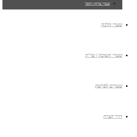
שערי צדקה וחסד
שערי הלכה
שערי תשובה | שו"ת
שערים לפרשה
דרך קצרה