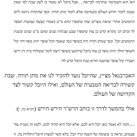
הא' הוא השמיטה שתרמוז לבריאה… אבל ביובל לא נאמר בו לשון שבת לפי שאין
טעמו לזכור חדוש העולם בשמיטה אלא לזכור מתן תורה. וכפי שהתורה ניתנה ליום
החמשים אחרי יציאת מצרים וצוה שיספרו ימים מ"ט כאמרו שבעה שבועות תספר
לך וביום הנ' מקרא קדש כן צוה שיספרו שבע שבתות שנים שהם מ"ט שנים ובשנת
החמשים יובל. וכפי שמתן תורה היה בשופר כמו שאמר וקול שופר חזק מאד ויהי קול
השופר הולך וחזק מאד כן צוה ביובל שיתקעו בשופר רוצה לומר ששלוחי בית דין יריעו
ויעבירו קול שופר שהשנה ההיא שנת היובל קדש לה'.
האברבנאל מציין, שהיובל נועד להזכיר לנו את מתן תורה. שבת
קשורה לבריאה הטבעית של העולם, ואילו היובל קשור לצד
הקדושה של העולם.
אולי בהמשך לדרך זו כותב הרש"ר הירש הירש (
):
ויקרא כה, י
…
והנה לא נאמר כאן יובל היא לכם, אלא יובל היא תהיה לכם, ולשון זה נשנית עוד
פעמים, ונראה כי עיצומה של השנה קרוי יובל, בלא קשר למצות היובל התלויות בה, זו