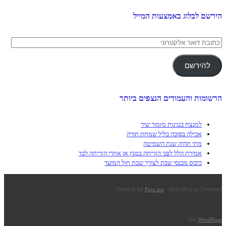
הירשם לבלוג באמצעות המייל
כתובת
דואר
אלקטרוני
להירשם
הרשומות והעמודים הנצפים ביותר
למנצח בנגינות מזמור שיר
אכילה בסוכה בליל שמחת תורה
מתי תהיה שנת השמיטה
אמירת הלל לפני הזריחה במנין או אחרי הזריחה לבד
כיבוס מכנסי שבת לצורך שבת חול המועד
Theme by
- WordPress Themes
Pojo.me
We
WordPress