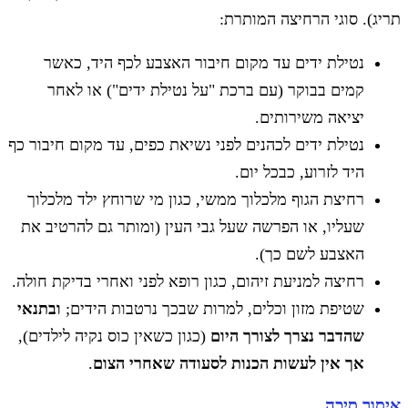
תריג). סוגי הרחיצה המותרת:
נטילת ידים עד מקום חיבור האצבע לכף היד, כאשר
קמים בבוקר (עם ברכת "על נטילת ידים") או לאחר
יציאה משירותים.
נטילת ידים לכהנים לפני נשיאת כפים, עד מקום חיבור כף
היד לזרוע, כבכל יום.
רחיצת הגוף מלכלוך ממשי, כגון מי שרוחץ ילד מלכלוך
שעליו, או הפרשה שעל גבי העין (ומותר גם להרטיב את
האצבע לשם כך).
רחיצה למניעת זיהום, כגון רופא לפני ואחרי בדיקת חולה.
שטיפת מזון וכלים, למרות שבכך נרטבות הידים;
ובתנאי
שהדבר נצרך לצורך היום
(כגון כשאין כוס נקיה לילדים),
אך אין לעשות הכנות לסעודה שאחרי הצום
.
איסור סיכה