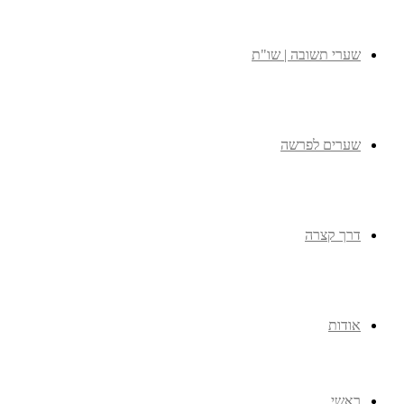
שערי תשובה | שו"ת
שערים לפרשה
דרך קצרה
אודות
ראשי