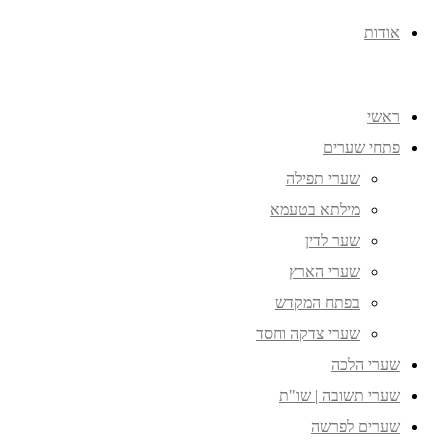
אודות
ראשי
פתחי שערים
שערי תפילה
מילתא בטעמא
שער לדין
שערי הארץ
בפתח המקדש
שערי צדקה וחסד
שערי הלכה
שערי תשובה | שו"ת
שערים לפרשה