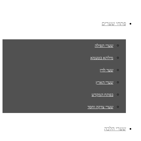
פתחי שערים
שערי תפילה
מילתא בטעמא
שער לדין
שערי הארץ
בפתח המקדש
שערי צדקה וחסד
שערי הלכה