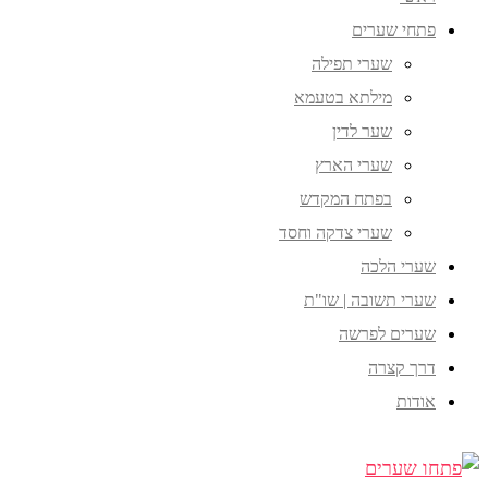
פתחי שערים
שערי תפילה
מילתא בטעמא
שער לדין
שערי הארץ
בפתח המקדש
שערי צדקה וחסד
שערי הלכה
שערי תשובה | שו"ת
שערים לפרשה
דרך קצרה
אודות