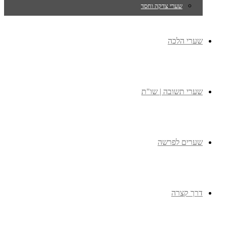
שערי צדקה וחסד
שערי הלכה
שערי תשובה | שו"ת
שערים לפרשה
דרך קצרה