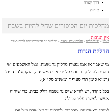
דרך קצרה
אודות
מהלכות יום הכיפורים שחל להיות בשבת
אין תגובות
ראשי
»
שערי הלכה
»
הלכות ימים נוראים
»
מהלכות יום הכיפורים שחל להיות בשבת
הדלקת הנרות
מי שאביו או אמו נפטרו מדליק נר נשמה. אצל האשכנזים יש
נוהגים להדליק נר נוסף על ידי אבי המשפחה, הנקרא 'נר חיים'
(רמ"א סימן תרי סעיף ד ומשנ"ב סקי"א).
בכל מקרה, יש לוודא שיש נר נשמה דולק בבית, כדי שיהיה
אפשר לעשות עליו הבדלה.
למנהג האשכנזים, מברכים 'להדליק נר של שבת ושל יום