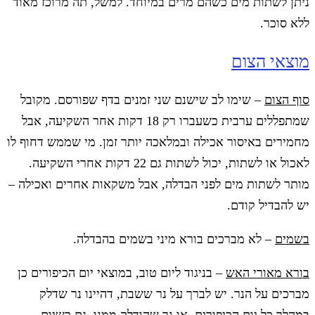
ניתן לשתות מים כשהם מרים במיוחד. למשל, תה מרוכז מאוד
ללא סוכר.
מוצאי הצום
סוף הצום
– שימו לב שישנם שני זמנים בדף שפורסם. מקובל
שמתפללים ערבית כשעברו רק 18 דקות אחר השקיעה, אבל
מחמירים באיסור אכילה ובמלאכה יותר זמן. מי שממש דחוף לו
לאכול או לשתות, יכול לשתות גם 22 דקות אחרי השקיעה.
מותר לשתות מים לפני הבדלה, אבל משקאות אחרים ואכילה –
יש להבדיל קודם.
בשמים
– לא מברכים בורא מיני בשמים בהבדלה.
בורא מאורי האש
– בניגוד ליום טוב, במוצאי יום הכיפורים כן
מברכים על הנר. יש לברך על נר ששבת, דהיינו נר שדלק
במהלך כל יום הכיפורים, או נר שהודלק ממנו. גם כשיום