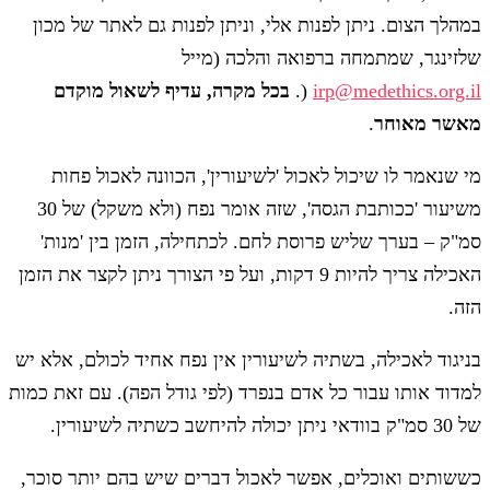
במהלך הצום. ניתן לפנות אלי, וניתן לפנות גם לאתר של מכון
שלזינגר, שמתמחה ברפואה והלכה (מייל
irp@medethics.org.il
(.
בכל מקרה, עדיף לשאול מוקדם
מאשר מאוחר
.
מי שנאמר לו שיכול לאכול 'לשיעורין', הכוונה לאכול פחות
משיעור 'ככותבת הגסה', שזה אומר נפח (ולא משקל) של 30
סמ"ק – בערך שליש פרוסת לחם. לכתחילה, הזמן בין 'מנות'
האכילה צריך להיות 9 דקות, ועל פי הצורך ניתן לקצר את הזמן
הזה.
בניגוד לאכילה, בשתיה לשיעורין אין נפח אחיד לכולם, אלא יש
למדוד אותו עבור כל אדם בנפרד (לפי גודל הפה). עם זאת כמות
של 30 סמ"ק בוודאי ניתן יכולה להיחשב כשתיה לשיעורין.
כששותים ואוכלים, אפשר לאכול דברים שיש בהם יותר סוכר,