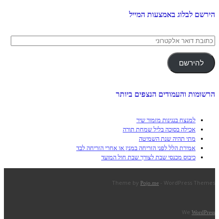
הירשם לבלוג באמצעות המייל
כתובת
דואר
אלקטרוני
להירשם
הרשומות והעמודים הנצפים ביותר
למנצח בנגינות מזמור שיר
אכילה בסוכה בליל שמחת תורה
מתי תהיה שנת השמיטה
אמירת הלל לפני הזריחה במנין או אחרי הזריחה לבד
כיבוס מכנסי שבת לצורך שבת חול המועד
Theme by
- WordPress Themes
Pojo.me
We
WordPress