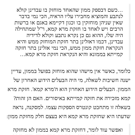
…כשם דבספק ממון שהאחד מוחזק בו עבדינן קולא
לנתבע והמוציא מחבירו עליו הראיה, הכי נמי בדבר
שאין שניהן מוחזקין בו וכגון דקיימא באגם או ברשות
הרבים ויש לאחד בו חזקת מרא קמא, ר"ל שמתחילה
היה שלו, ההוא גם כן נקרא נתבע וקולא לדידיה
עבדינן, דכמו דאזלינן בתר חזקת המוחזק ממש והיא
הנקראת חזקת ממון ממש, הכי נמי אזלינן בתר חזקה
קמייתא בממונא והיא הנקראת חזקת מרא קמא…
כלומר, כאשר אין מישהו שהוא מוחזק בפועל בממון, עדיין
ישנה חשיבות לשאלה, מי היה הבעלים הידוע האחרון של
הממון. הבעלים הידוע האחרון הוא ה'מרא קמא'. חזקת מרא
קמא מזכירה את חזקה קמייתא באיסורים. האם הן זהות?
בשאלה זו מתחבט קונטרס הספקות עצמו. למסקנה, נראה
שדעתו היא שחזקת מרא קמא היא בעצם חלק מחזקת ממון:
ואפשר עוד לומר, דחזקת מרא קמא בממון לא מחזקה