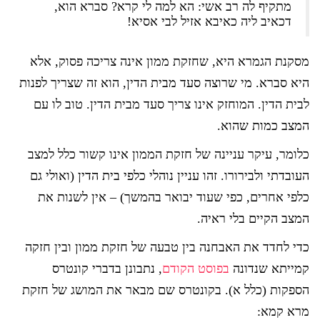
מתקיף לה רב אשי: הא למה לי קרא? סברא הוא,
דכאיב ליה כאיבא אזיל לבי אסיא!
מסקנת הגמרא היא, שחזקת ממון אינה צריכה פסוק, אלא
היא סברא. מי שרוצה סעד מבית הדין, הוא זה שצריך לפנות
לבית הדין. המוחזק אינו צריך סעד מבית הדין. טוב לו עם
המצב כמות שהוא.
כלומר, עיקר עניינה של חזקת הממון אינו קשור כלל למצב
העובדתי ולבירורו. זהו עניין נוהלי כלפי בית הדין (ואולי גם
כלפי אחרים, כפי שעוד יבואר בהמשך) – אין לשנות את
המצב הקיים בלי ראיה.
כדי לחדד את האבחנה בין טבעה של חזקת ממון ובין חזקה
קמייתא שנדונה
בפוסט הקודם
, נתבונן בדברי קונטרס
הספקות (כלל א). בקונטרס שם מבאר את המושג של חזקת
מרא קמא: