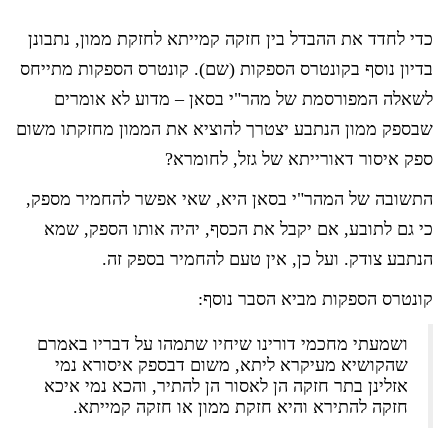
כדי לחדד את ההבדל בין חזקה קמייתא לחזקת ממון, נתבונן
בדיון נוסף בקונטרס הספקות (שם). קונטרס הספקות מתייחס
לשאלה המפורסמת של מהר"י בסאן – מדוע לא אומרים
שבספק ממון הנתבע יצטרך להוציא את הממון מחזקתו משום
ספק איסור דאורייתא של גזל, לחומרא?
התשובה של המהר"י בסאן היא, שאי אפשר להחמיר מספק,
כי גם לתובע, אם יקבל את הכסף, יהיה אותו הספק, שמא
הנתבע צודק. ועל כן, אין טעם להחמיר בספק זה.
קונטרס הספקות מביא הסבר נוסף:
ושמעתי מחכמי דורינו שיחיו שתמהו על דבריו באמרם
שהקושיא מעיקרא ליתא, משום דבספק איסורא נמי
אזלינן בתר חזקה הן לאסור הן להתיר, והכא נמי איכא
חזקה להתירא והיא חזקת ממון או חזקה קמייתא.