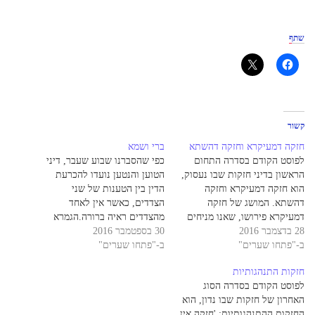
שתף
קשור
חזקה דמעיקרא וחזקה דהשתא
ברי ושמא
לפוסט הקודם בסדרה התחום
כפי שהסברנו שבוע שעבר, דיני
הראשון בדיני חזקות שבו נעסוק,
הטוען והנטען נועדו להכרעת
הוא חזקה דמעיקרא וחזקה
הדין בין הטענות של שני
דהשתא. המושג של חזקה
הצדדים, כאשר אין לאחד
דמעיקרא פירושו, שאנו מניחים
מהצדדים ראיה ברורה.הגמרא
28 בדצמבר 2016
שמצבו ההלכתי של חפץ מסויים
30 בספטמבר 2016
(בבא קמא מו:) כבר אומרת,
ב-"פתחו שערים"
לא השתנה, ממה שהוא היה
ב-"פתחו שערים"
שכלל גדול בדין – המוציא מחברו
במצב האחרון הידוע לנו. כדוגמא
עליו הראיה. אולם, כמה חזקה
חזקות התנהגותיות
לדבר אומרת הגמרא בחולין (ט.)
הקביעה הזו?הגמרא (בבא קמא
לפוסט הקודם בסדרה הסוג
אומרת: אמר רב הונא: בהמה
קיח.) מביאה מחלוקת אמוראים –
האחרון של חזקות שבו נדון, הוא
בחייה בחזקת איסור עומדת עד…
מה הדין כאשר התובע…
החזקות ההתנהגותיות: 'חזקה אין