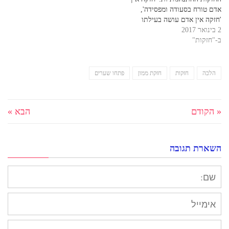
אדם טורח בסעודה ומפסידה',
'חזקה אין אדם עושה בעילתו
2 בינואר 2017
בעילת זנות' ועוד. כל החזקות
ב-"חזקות"
האלו, הן קביעות של חז"ל ביחס
להתנהגות האנושית המקובלת.
לצורך הדיון, נתבונן בחזקה 'אין
אדם פורע תוך זמנו'. הדיון
הלכה
חזקות
חזקת ממון
פתחו שערים
בחזקה זו הוא…
« הקודם
הבא »
השארת תגובה