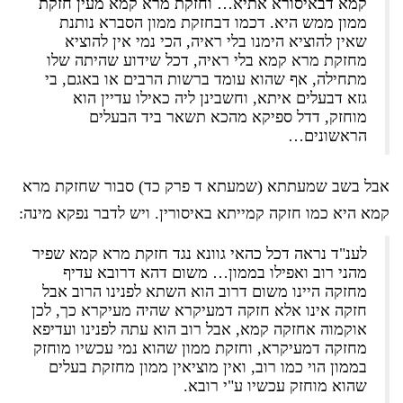
קמא דבאיסורא אתיא… וחזקת מרא קמא מעין חזקת
ממון ממש היא. דכמו דבחזקת ממון הסברא נותנת
שאין להוציא הימנו בלי ראיה, הכי נמי אין להוציא
מחזקת מרא קמא בלי ראיה, דכל שידוע שהיתה שלו
מתחילה, אף שהוא עומד ברשות הרבים או באגם, בי
גזא דבעלים איתא, וחשבינן ליה כאילו עדיין הוא
מוחזק, דדל ספיקא מהכא תשאר ביד הבעלים
הראשונים…
אבל בשב שמעתתא (שמעתא ד פרק כד) סבור שחזקת מרא
קמא היא כמו חזקה קמייתא באיסורין. ויש לדבר נפקא מינה:
לענ"ד נראה דכל כהאי גוונא נגד חזקת מרא קמא שפיר
מהני רוב ואפילו בממון… משום דהא דרובא עדיף
מחזקה היינו משום דרוב הוא השתא לפנינו הרוב אבל
חזקה אינו אלא חזקה דמעיקרא שהיה מעיקרא כך, לכן
אוקמוה אחזקה קמא, אבל רוב הוא עתה לפנינו ועדיפא
מחזקה דמעיקרא, וחזקת ממון שהוא נמי עכשיו מוחזק
בממון הוי כמו רוב, ואין מוציאין ממון מחזקת בעלים
שהוא מוחזק עכשיו ע"י רובא.