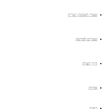
שערי תשובה | שו"ת
שערים לפרשה
דרך קצרה
אודות
ראשי