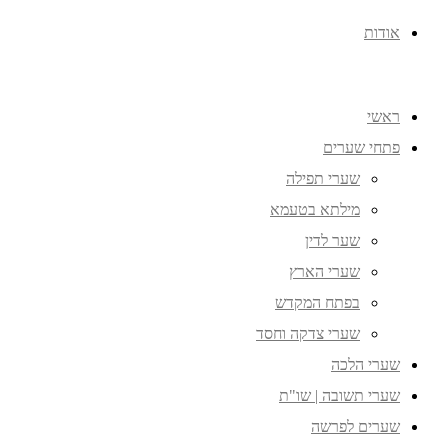
אודות
ראשי
פתחי שערים
שערי תפילה
מילתא בטעמא
שער לדין
שערי הארץ
בפתח המקדש
שערי צדקה וחסד
שערי הלכה
שערי תשובה | שו"ת
שערים לפרשה