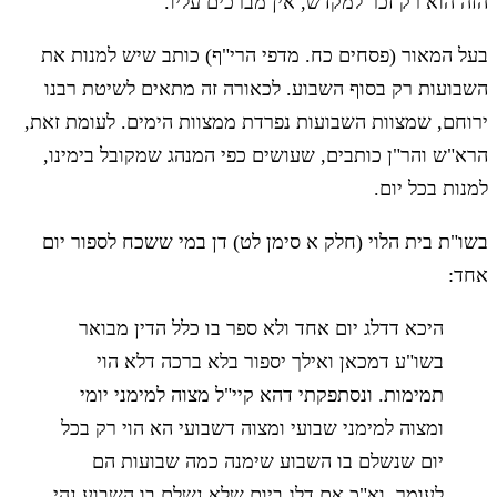
הזה הוא רק זכר למקדש, אין מברכים עליו.
בעל המאור (פסחים כח. מדפי הרי"ף) כותב שיש למנות את
השבועות רק בסוף השבוע. לכאורה זה מתאים לשיטת רבנו
ירוחם, שמצוות השבועות נפרדת ממצוות הימים. לעומת זאת,
הרא"ש והר"ן כותבים, שעושים כפי המנהג שמקובל בימינו,
למנות בכל יום.
בשו"ת בית הלוי (חלק א סימן לט) דן במי ששכח לספור יום
אחד:
היכא דדלג יום אחד ולא ספר בו כלל הדין מבואר
בשו"ע דמכאן ואילך יספור בלא ברכה דלא הוי
תמימות. ונסתפקתי דהא קיי"ל מצוה למימני יומי
ומצוה למימני שבועי ומצוה דשבועי הא הוי רק בכל
יום שנשלם בו השבוע שימנה כמה שבועות הם
לעומר. וא"כ אם דלג ביום שלא נשלם בו השבוע נהי