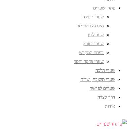
פתחי שערים
שערי תפילה
מילתא בטעמא
שער לדין
שערי הארץ
בפתח המקדש
שערי צדקה וחסד
שערי הלכה
שערי תשובה | שו"ת
שערים לפרשה
דרך קצרה
אודות