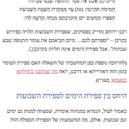
מִיּוֹם הֲבִיאֲכֶם אֶת עֹמֶר הַתְּנוּפָה שֶׁבַע שַׁבָּתוֹת
תְּמִימֹת תִּהְיֶינָה: (טז) עַד מִמָּחֳרַת הַשַּׁבָּת הַשְּׁבִיעִת
תִּסְפְּרוּ חֲמִשִּׁים יוֹם וְהִקְרַבְתֶּם מִנְחָה חֲדָשָׁה לַה':
רבנו ירוחם מדייק בפסוקים, שספירת השבועות תלויה בפירוש
בקרבן – "וספרתם לכם… מיום הביאכם את עומר התנופה שבע
שבתות". אבל ספירת הימים אינה תלויה בקרבן
[3]
.
(להרחבה נוספת בפן המחשבתי של השאלה האם ספירת העומר
בזמן הזה דאורייתא או דרבנן, ראה
מה שכתבנו ב'מילתא
בטעמא'
בעניין).
היחס בין ספירת הימים לספירת השבועות
כאמור לעיל, הגמרא במנחות אומרת, שמצווה למנות גם ימים
וגם שבועות. אולם, מה המשמעות של הספירה הכפולה הזו?