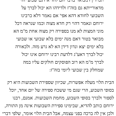
תמידין דמבואר בדבריהם להדיא דגם שבועי הוי
מדאורייתא גם בזה"ז ולדידהו הא יכול לברך על
השבועי לחודא דהא אפי' אם נאמר דלא כרבינו
ירוחם ונאמר דהוי רק חדא מצוה וכמו שנראה דכל
מוני המצות לא מנו בספירה רק מצוה אחת מ"מ הא
מבואר בטור דאם מנה ימים בלא שבועי או שבועי
בלא ימים יצא ונדון דידן הא לא גרע מזה. ולכאורה
יכול לברך דאע"ג דלדעת רבינו ירוחם אינו יכול
לברך מ"מ הא רוב הפוסקים חולקים עליו במה
שמחלק בין שבועי ליומי בזה"ז:
הבית הלוי מעלה אפשרות, שכיוון שספירת השבועות היא רק
בסופי השבוע, הרי שגם מי ששכח ספירה של יום אחד, יוכל
לספור ולברך בסופי השבוע, מחמת השבועות. אמנם, רבנו
ירוחם כותב להדיא, שבימינו ספירת השבועות אינה מן התורה,
ולכן אין לה ברכה בפני עצמה, אבל הבית הלוי אומר, שלפי דברי