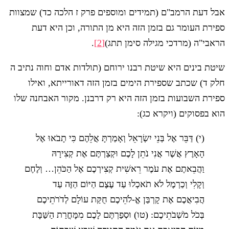
אבל דעת הרמב"ם (תמידים ומוספים פרק ז הלכה כד) שמצוות
ספירת העומר גם בזמן הזה היא מן התורה, וכן היא דעת
הראבי"ה (מרדכי מגילה סימן תתג)
[2]
.
שיטת בינים היא שיטת רבנו ירוחם (תולדות אדם וחוה נתיב ה
חלק ד) שכתב שספירת הימים בזמן הזה דאורייתא, ואילו
ספירת השבועות בזמן הזה היא רק דרבנן. מקור האבחנה שלו
הוא בפסוקים (ויקרא כג):
(י) דַּבֵּר אֶל בְּנֵי יִשְׂרָאֵל וְאָמַרְתָּ אֲלֵהֶם כִּי תָבֹאוּ אֶל
הָאָרֶץ אֲשֶׁר אֲנִי נֹתֵן לָכֶם וּקְצַרְתֶּם אֶת קְצִירָהּ
וַהֲבֵאתֶם אֶת עֹמֶר רֵאשִׁית קְצִירְכֶם אֶל הַכֹּהֵן… וְלֶחֶם
וְקָלִי וְכַרְמֶל לֹא תֹאכְלוּ עַד עֶצֶם הַיּוֹם הַזֶּה עַד
הֲבִיאֲכֶם אֶת קָרְבַּן אֱ-לֹהֵיכֶם חֻקַּת עוֹלָם לְדֹרֹתֵיכֶם
בְּכֹל מֹשְׁבֹתֵיכֶם: (טו) וּסְפַרְתֶּם לָכֶם מִמָּחֳרַת הַשַּׁבָּת