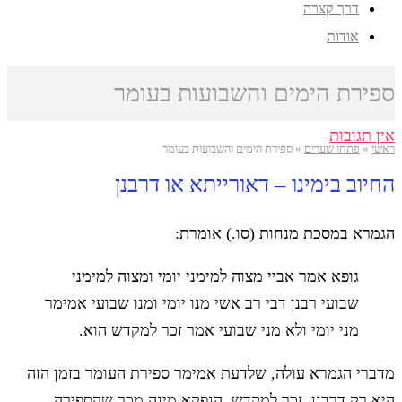
דרך קצרה
אודות
ספירת הימים והשבועות בעומר
אין תגובות
ראשי
»
פתחו שערים
»
ספירת הימים והשבועות בעומר
החיוב בימינו – דאורייתא או דרבנן
הגמרא במסכת מנחות (סו.) אומרת:
גופא אמר אביי מצוה למימני יומי ומצוה למימני
שבועי רבנן דבי רב אשי מנו יומי ומנו שבועי אמימר
מני יומי ולא מני שבועי אמר זכר למקדש הוא.
מדברי הגמרא עולה, שלדעת אמימר ספירת העומר בזמן הזה
היא רק דרבנן, זכר למקדש. הנפקא מינה מכך שהספירה