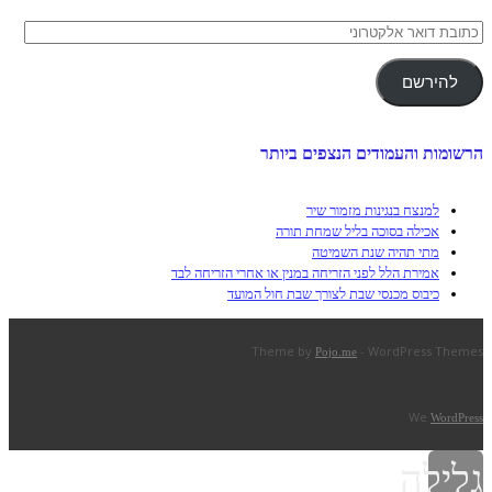
כתובת
דואר
אלקטרוני
להירשם
הרשומות והעמודים הנצפים ביותר
למנצח בנגינות מזמור שיר
אכילה בסוכה בליל שמחת תורה
מתי תהיה שנת השמיטה
אמירת הלל לפני הזריחה במנין או אחרי הזריחה לבד
כיבוס מכנסי שבת לצורך שבת חול המועד
Theme by
- WordPress Themes
Pojo.me
We
WordPress
גלילה