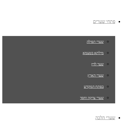
פתחי שערים
שערי תפילה
מילתא בטעמא
שער לדין
שערי הארץ
בפתח המקדש
שערי צדקה וחסד
שערי הלכה