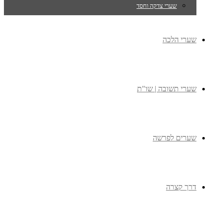
שערי צדקה וחסד
שערי הלכה
שערי תשובה | שו"ת
שערים לפרשה
דרך קצרה