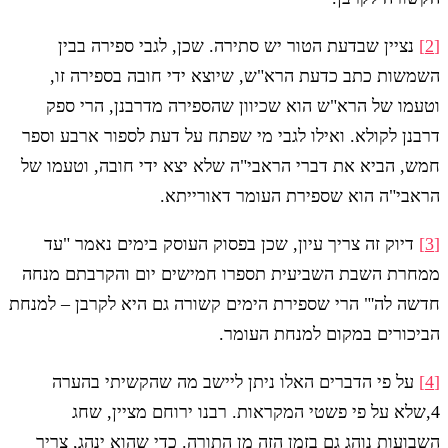
[2]
נציין שבדעת הטור יש סתירה. שכן, לגבי ספירה בבין
השמשות כתב כדעת הרא"ש, שיוצא ידי חובה בספירה זו,
וטעמו של הרא"ש הוא שכיוון שהספירה מדרבנן, הרי ספק
דרבנן לקולא. ואילו לגבי מי שפתח על דעת לספור ארבע וספר
חמש, הביא את דברי הראבי"ה שלא יצא ידי חובה, וטעמו של
הראבי"ה הוא שספירת העומר דאורייתא.
[3]
דיוק זה צריך עיון, שכן בפסוק העוסק בימים נאמר "עד
ממחרת השבת השביעית תספרו חמישים יום והקרבתם מנחה
חדשה לה'" הרי שספירת הימים קשורה גם היא לקרבן – למנחת
הביכורים במקום למנחת העומר.
[4]
על פי הדברים האלו ניתן ליישב מה שהקשיתי בהערה
4,שלא על פי פשטי המקראות. רבנו ירוחם מציין, שחג
השבועות נוהג גם בזמן הזה מן התורה. כדי שהוא ינהג, צריך