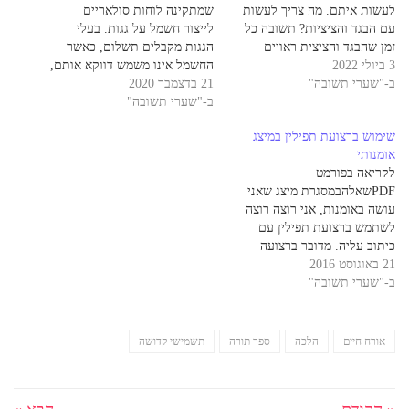
לעשות איתם. מה צריך לעשות
שמתקינה לוחות סולאריים
עם הבגד והציציות? תשובה כל
לייצור חשמל על גגות. בעלי
זמן שהבגד והציצית ראויים
הגגות מקבלים תשלום, כאשר
3 ביולי 2022
לשימוש, אין לזרוק אותם כלל,
החשמל אינו משמש דווקא אותם,
ב-"שערי תשובה"
ואם רוצים, ניתן להתיר מהם את
21 בדצמבר 2020
אלא מתחבר לרשת החשמל
חוטי הציצית. כאשר הציצית כבר
ב-"שערי תשובה"
הארצית. הרבה מוסדות ציבור
אינה ראויה לשימוש, מעיקר
מעוניינים להרוויח כסף מהתקנת
שימוש ברצועת תפילין במיצג
הדין, ניתן לזרוק לאשפה.
לוחות סולאריים שכאלה על
אומנותי
הידור…
הגגות שלהם, ולאחרונה שקלנו
לקריאה בפורמט
להציע לבתי כנסת להתקין לוחות
PDFשאלהבמסגרת מיצג שאני
סולאריים כאלו אצלם. האם…
עושה באומנות, אני רוצה רוצה
לשתמש ברצועת תפילין עם
כיתוב עליה. מדובר ברצועה
21 באוגוסט 2016
אמיתית של תפילין. האם מותר
ב-"שערי תשובה"
לעשות את זה?תשובהראשית, יש
לציין שאם היה מדובר ברצועות
שכבר השתמשו בהן לתפילין, לא
היה אפשר להשתמש בהן למיצג
אורח חיים
הלכה
ספר תורה
תשמישי קדושה
שלך.ביחס לרצועות חדשות: אילו
היה מדובר בשאלה מראש,…