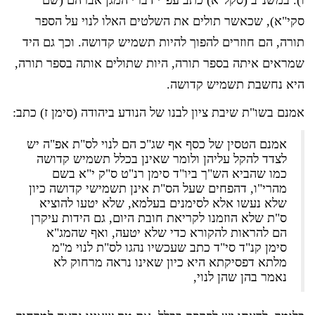
ו). במשנ"ב (סקל"א) כתב עפ"י דברי המגן אברהם (שם
סקי"א), שכאשר תולים את השלטים האלו לנוי על הספר
תורה, הם חוזרים להפוך להיות תשמיש קדושה. וכך גם היד
שמראים איתה בספר תורה, היות שתולים אותה בספר תורה,
היא נחשבת תשמיש קדושה.
אמנם בשו"ת שיבת ציון לבנו של הנודע ביהודה (סימן ז) כתב:
אמנם הטסין של כסף אף שג"כ הם לנוי לס"ת אפ"ה יש
לצדד להקל עליהן ולומר שאינן בכלל תשמיש קדושה
כמו שהביא הש"ך ביו"ד סימן רנ"ט ס"ק י"א בשם
מהרי"ו, דהפחים שעל הס"ת אינן תשמישי קדושה כיון
שלא נעשו אלא לסימנים בעלמא, שלא יטעו להוציא
ס"ת שלא הוזמנו לקריאת חובת היום, גם הידות עיקרן
הם להראות להקורא כדי שלא יטעה, ואף שהמג"א
סימן קנ"ד סי"ד כתב שעכשיו נהגו לס"ת לנוי מ"מ
מלתא דפסיקתא היא כיון שאינו נראה מרחוק לא
נאמר בהן שהן לנוי,