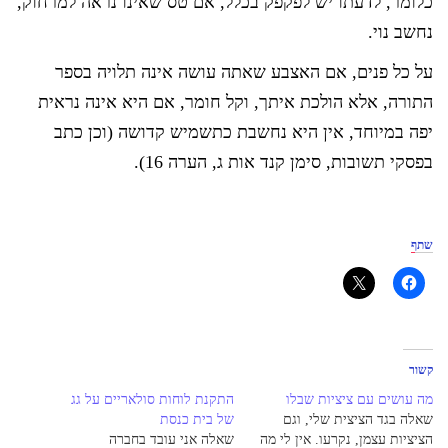
כלומר, לדעתו יש לפקפק בכלל, אם טס שאינו נראה למרחוק,
נחשב נוי.
על כל פנים, אם האצבע שאתה עושה אינה תלויה בספר
התורה, אלא הולכת איתך, וקל חומר, אם היא אינה נראית
יפה במיוחד, אין היא נחשבת כתשמיש קדושה (וכן כתב
בפסקי תשובות, סימן קנד אות ג, הערה 16).
שתף
קשור
מה עושים עם ציציות שבלו
התקנת לוחות סולאריים על גג
שאלה בגד הציצית שלי, וגם
של בית כנסת
הציציות עצמן, נקרעו. אין לי מה
שאלה אני עובד בחברה