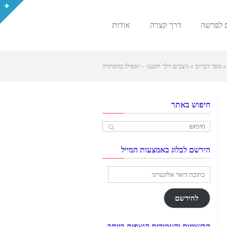
 לפרשה
דרך קצרה
אודות
»
ספר דברים
»
ניצבים וילך תשעז – ואפילו בהסתרה
חיפוש באתר
הירשם לבלוג באמצעות המייל
כתובת
דואר
אלקטרוני
להירשם
הרשומות והעמודים הנצפים ביותר