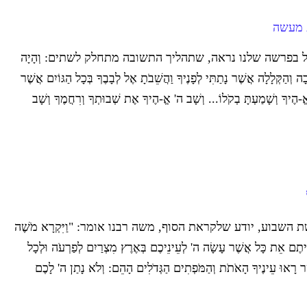
ת מעשה
בפרשה שלנו נראה, שתהליך התשובה מתחלק לשתים: וְהָיָה
ָה וְהַקְּלָלָה אֲשֶׁר נָתַתִּי לְפָנֶיךָ וַהֲשֵׁבֹתָ אֶל לְבָבֶךָ בְּכָל הַגּוֹיִם אֲשֶׁר
-הֶיךָ וְשָׁמַעְתָּ בְקֹלוֹ... וְשָׁב ה' אֱ-הֶיךָ אֶת שְׁבוּתְךָ וְרִחֲמֶךָ וְשָׁב
שבוע, יודע שלקראת הסוף, משה רבנו אומר: "וַיִּקְרָא מֹשֶׁה
יתֶם אֵת כָּל אֲשֶׁר עָשָׂה ה' לְעֵינֵיכֶם בְּאֶרֶץ מִצְרַיִם לְפַרְעֹה וּלְכָל
ֶׁר רָאוּ עֵינֶיךָ הָאֹתֹת וְהַמֹּפְתִים הַגְּדֹלִים הָהֵם: וְלֹא נָתַן ה' לָכֶם