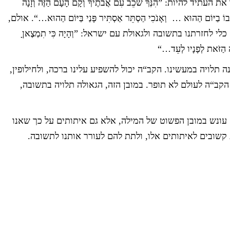
להיות: ”הִנְּךָ שֹׁכֵב עִם אֲבֹתֶיךָ וְקָם הָעָם הַזֶּה וְזָנָה
וֹ בַיּוֹם הַהוּא … וְאָנֹכִי הַסְתֵּר אַסְתִּיר פָּנַי בַּיּוֹם הַהוּא…“. אולם,
י לחזרתנו בתשובה ולגאולת עם ישראל: ”וְהָיָה כִּי תִמְצֶאןָ
ָה הַזֹּאת לְפָנָיו לְעֵד…“
תלויה במעשינו. הקב“ה יכול להשפיע עלינו ברכה, ולחילופין,
קב“ה לעולם לא תופר. במובן הזה, הגאולה תלויה בתשובה,
עונש במובן הפשוט של המילה, אלא גם איתותים על כך שאנו
ת קשובים לאיתותים אלו, ולתת להם לעורר אותנו לתשובה.