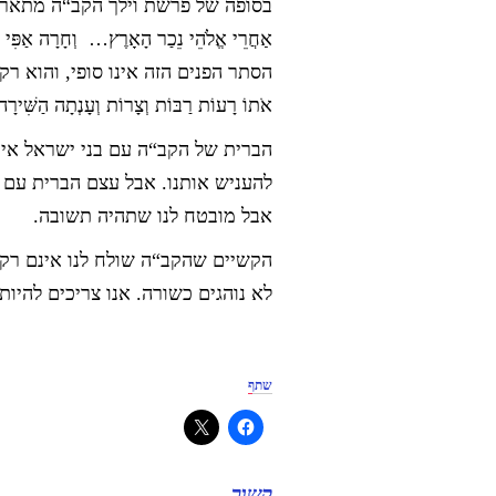
בסופה של פרשת וילך הקב“ה מתאר את העתיד 
אַחֲרֵי אֱלֹהֵי נֵכַר הָאָרֶץ… וְחָרָה אַפִּי ב
הסתר הפנים הזה אינו סופי, והוא רק כל
אֹתוֹ רָעוֹת רַבּוֹת וְצָרוֹת וְעָנְתָה הַשִּׁיר
הברית של הקב“ה עם בני ישראל אינה 
להעניש אותנו. אבל עצם הברית עם ה
אבל מובטח לנו שתהיה תשובה.
הקשיים שהקב“ה שולח לנו אינם רק 
לא נוהגים כשורה. אנו צריכים להיו
שתף
קשור