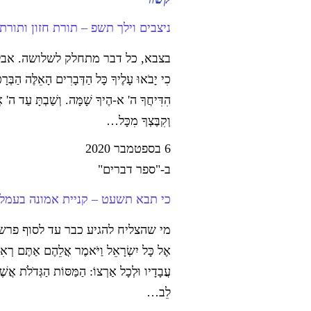
ניצבים וילך תשפ – תורת חזון ותור
בצבא, כל דבר מתחלק לשלושה. אבל 
כִי יָבֹאוּ עָלֶיךָ כָּל הַדְּבָרִים הָאֵלֶּה הַבְּרָכ
הִדִּיחֲךָ ה' א-הֶיךָ שָׁמָּה. וְשַׁבְתָּ עַד ה' אֱ
וְקִבֶּצְךָ מִכָּל…
6 בספטמבר 2020
ב-"ספר דברים"
כי תבא תשעט – קניית אמונה בעמל
מי שהצליח להגיע כבר עד לסוף פרשת ה
אֶל כָּל יִשְׂרָאֵל וַיֹּאמֶר אֲלֵהֶם אַתֶּם רְאִ
עֲבָדָיו וּלְכָל אַרְצוֹ: הַמַּסּוֹת הַגְּדֹלֹת אֲש
לֵב…