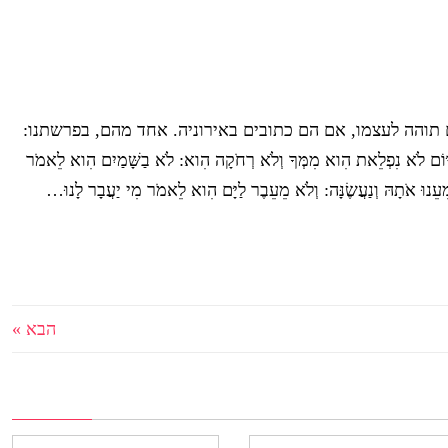
והה לעצמו, אם הם כתובים באירוניה. אחד מהם, בפרשתנו:
 הַיּוֹם לֹא נִפְלֵאת הִוא מִמְּךָ וְלֹא רְחֹקָה הִוא: לֹא בַשָּׁמַיִם הִוא לֵאמֹר
יַשְׁמִעֵנוּ אֹתָהּ וְנַעֲשֶׂנָּה: וְלֹא מֵעֵבֶר לַיָּם הִוא לֵאמֹר מִי יַעֲבָר לָנוּ…
הבא »