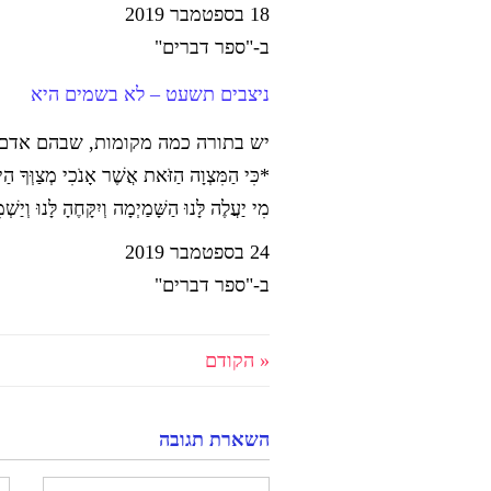
18 בספטמבר 2019
ב-"ספר דברים"
ניצבים תשעט – לא בשמים היא
יש בתורה כמה מקומות, שבהם אדם ת
*כִּי הַמִּצְוָה הַזֹּאת אֲשֶׁר אָנֹכִי מְצַוְּךָ
מִי יַעֲלֶה לָּנוּ הַשָּׁמַיְמָה וְיִקָּחֶהָ לָּנוּ וְ
24 בספטמבר 2019
ב-"ספר דברים"
« הקודם
השארת תגובה