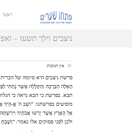
ראשי
ניצבים וילך תשעז – ואפ
אין תגובות
פרשת ניצבים היא סיומה של הברית שדובר ב
הָאֵלֶּה הַבְּרָכָה וְהַקְּלָלָה אֲשֶׁר נ
תבא. בפרשת כי תבא נראה כי הגלות 
מופיעים בפרשתנו: ”ושָׁב ה' אֱ-הֶיךָ אֶת שְׁבוּ
אֶל הָאָרֶץ אֲשֶׁר יָרְשׁוּ אֲבֹתֶיךָ ו
ולכן לפני פסוקים אלו נאמר: ”וְשַׁבְתָּ עַ