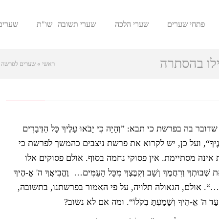
פתחי שערים
שערי הלכה
שערי תשובה | שו"ת
שערים
ילו בהסתרה
ראשי
»
שערים לפרשה
ה בפרשת כי תבא: ”וְהָיָה כִי יָבֹאוּ עָלֶיךָ כָּל הַדְּבָרִים
ָתַתִּי לְפָנֶיךָ“, ועל כן, יש לקרוא את פרשת ניצבים כהמשך לפרשת כי
אינה מסתיימת. אין פסוקי נחמה בסוף. אולם פסוקים אלו
תְךָ וְרִחֲמֶךָ וְשָׁב וְקִבֶּצְךָ מִכָּל הָעַמִּים… וֶהֱבִיאֲךָ ה' אֱ-הֶיךָ
ִירִשְׁתָּהּ…“. אולם, הגאולה תלויה, על פי האמור בפרשתנו, בתשובה,
ד ה' אֱ-הֶיךָ וְשָׁמַעְתָּ בְקֹלוֹ“. ומה אם לא נשוב?