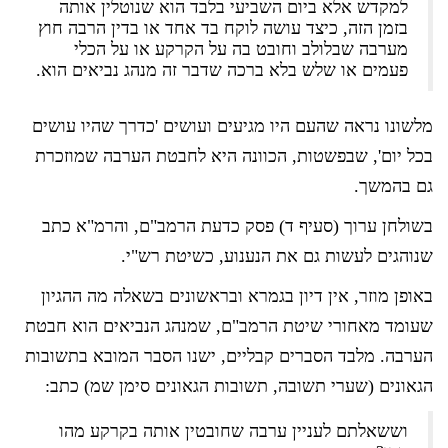
למקדש אלא ביום השביעי בלבד הוא שנוטלין אותה
בזמן הזה, כיצד עושה לוקח בד אחד או בדין הרבה חוץ
מערבה שבלולב וחובט בה על הקרקע או על הכלי
פעמים או שלש בלא ברכה שדבר זה מנהג נביאים הוא.
מלשונו נראה שהעם היו מגיעים ועושים 'כדרך שהיו עושים
בכל יום', שבפשטות, הכוונה היא לחבטת הערבה שמוזכרת
גם בהמשך.
בשולחן ערוך (סעיף ד) פסק כדעת הרמב"ם, והרמ"א כתב
שנוהגים לעשות גם את הנענוע, כשיטת רש"י.
באופן מוזר, אין דיון בגמרא ובראשונים בשאלה מה ההגיון
שעומד מאחורי שיטת הרמב"ם, שמנהג הנביאים הוא חבטת
הערבה. מלבד הסברים קבליים, ישנו הסבר המובא בתשובות
הגאונים (שערי תשובה, תשובות הגאונים סימן שמ) כתב:
וששאלתם לעניין ערבה שחובטין אותה בקרקע מהו