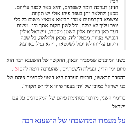
הכי?
חזינן דערבה דומה לשפתים, והיא באה לכפר עליהם.
מכאן ולהלאה יתן בעפר פיהו אולי יש תקווה.
ומשמא דקדמונים אמרו חביטא אמאי? משום כל כלי
יוצר עליך לא יצלח, וכל לשון תקום אתך וכו'. משום
דעד כאן ביומים אלין השטן מקטרג, וישראל אילין
דנפישי מצוות מבטלי ליה. מכאן ולהלאה, כל שפה
דיקום עלייהו לא יכול לשלטאה, ויהא נפיל בארעא.
בשני המובנים שמסביר הגאון, ההקשר של הושענא רבה הוא
סיום ימי הדין, ונעילת ה'שפתיים', שהערבה דומה להם
[3]
.
בהסבר הראשון, חבטת הערבה היא ביטוי לסתימת פיהם של
בני ישראל במובן של 'יתן בעפר פיהו אולי יש תקווה'.
בדימוי השני, מדובר בסתימת פיהם של המקטרגים על עם
ישראל.
על מעמדו המחשבתי של הושענא רבה