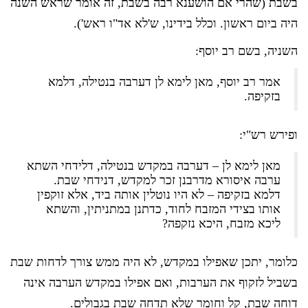
בשבת (שהרי אם הושענא רבה בשבת, זה אומר שראש השנה
היה ביום ראשון. וכלל בידינו, ש'לא אד"ו ראש').
השניה, בשם רב יוסף:
אמר רב יוסף, מאן לימא לן דערבה בנטילה, דלמא
בזקיפה.
ופירש רש"י:
מאן לימא לן – דערבה במקדש בנטילה, דלידחי השתא
ערבה איסורא מדרבנן זכר למקדש, דנידחי שבת.
דלמא בזקיפה – לא היו נוטלין אותה ביד, אלא זוקפין
אותו בצידי המזבח לחוד, כדתנן במתניתין, והשתא
ליכא מזבח, היכא נזקפה?
כלומר, יתכן שאפילו במקדש, לא היה ממש צורך לדחות שבת
בשביל לזקוף את הערבות, ואם אפילו במקדש הערבה אינה
דוחה שבת, קל וחומר שלא תדחה שבת בגבולים.