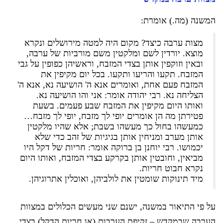
המשנה (מה.) אומרת:
מצות ערבה כיצד? מקום היה למטה מירושלים ונקרא
מוצא. יורדין לשם ומלקטין משם מורביות של ערבה,
ובאין וזוקפין אותן בצדי המזבח, וראשיהן כפופין על גבי
המזבח. תקעו והריעו ותקעו. בכל יום מקיפין את
המזבח פעם אחת, ואומרים אנא ה' הושיעה נא, אנא ה'
הצליחה נא. רבי יהודה אומר: אני והו הושיעה נא.
ואותו היום מקיפין את המזבח שבע פעמים. בשעת
פטירתן מה הן אומרים יופי לך מזבח, יופי לך מזבח…
כמעשהו בחול כך מעשהו בשבת; אלא שהיו מלקטין
אותן מערב ומניחין אותן בגיגיות של זהב כדי שלא
יכמושו. רבי יוחנן בן ברוקה אומר: חריות של דקל היו
מביאין, וחובטין אותן בקרקע בצדי המזבח, ואותו היום
נקרא חבוט חריות.
מיד תינוקות שומטין את לולביהן, ואוכלין אתרוגיהן.
על פי התיאור במשנה, ישנם שני מעשים הכלולים במצוות
הערבה שבמקדש – זקיפת הערבות (או חריות הדקל) בצדי