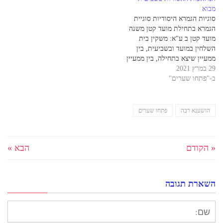
מבוא
לא מדובר בתפילה במקום
הערבה.ערבה יבשה, פסולה.
סוגיות הגמרא היסודיות סוגיית
שהוגדר כבית כנסת, דהיינו
וצריך לדעת,…
הגמרא בתחילת מועד קטן משנה
שמתייחסים…
מועד קטן ב ע"א: משקין בית
השלחין במועד ובשביעית, בין
ממעיין שיצא בתחילה, בין ממעיין
29 במרץ 2021
שלא יצא בתחילה... המשנה
ב-"פתחו שערים"
אומרת, שמותר להשקות
בשמיטה ובחול המועד את בית
השלחין, אבל לא את בית הבעל.
יסוד ההיתר הוא, בפשטות,
הושענא רבה
פתחו שערים
שאיסור מלאכה בחול המועד…
« הקודם
הבא »
השארת תגובה