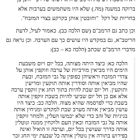
ברוקה במשנה (מה.) שלא היו משתמשים בערבות אלא
בחריות של דקל "וחובטין אותן בקרקע בצדי המזבח".
וכן כתב גם הרמב"ם (שם הלכה כב). כאמור לעיל, לדעת
הריטב"א, גם במקדש היו עושים כך עם הערבה. וכן נראה גם
מדברי הרמב"ם שכתב (הלכה כא – כב):
הלכה כא: כיצד היתה מצותה, בכל יום ויום משבעת
הימים היו מביאין מורביות של ערבה וזוקפין אותן על
צדדי המזבח וראשיהן כפופין על גבי המזבח, ובעת
שהיו מביאין אותה וסודרין אותה תוקעין ומריעין
ותוקעין. חל יום שבת להיות בתוך החג אין זוקפין ערבה
אלא אם כן חל יום שביעי להיות בשבת זוקפין אותה
בשבת כדי לפרסמה שהיא מצוה. הלכה כב: כיצד היו
עושין מביאין אותה מערב שבת למקדש ומניחין אותה
בגיגיות של זהב כדי שלא יכמשו העלין, ולמחר זוקפין
אותה על גבי המזבח ובאין העם ולוקחין ממנה ונוטלין
אותה כדרך שעושין בכל יום, וערבה זו הואיל ואינה
בפירוש בתורה אין נוטלין אותה כל שבעת ימי החג זכר