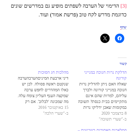
[3]
הדימוי של הערבה לשפתים מופיע גם במדרשים שונים
כדוגמת מדרש לקח טוב (פרשת אמור) ועוד.
שתף
קשור
הדלקת נרות חנוכה במנייני
מהלכות חג הסוכות
קורונה
דיני ארבעת המיניםהערבהערבה
שאלה האם ניתן להדליק נרות
שנקטם ראשה פסולה. לכן יש
חנוכה במנייני קורונה ולברך
כאלו המהדרים לחפש ערבה
עליהם, למרות שהם אינם
שמקצה הענף העליון צומח עלה.
מתקיימים בבית כנסת? תשובה
מה שמכונה 'לבלוב'. אם רק
במקומות שאכן ידליקו נרות
15 באוקטובר 2016
העלה הזה נקטם, הערבה כשרה.
8 בדצמבר 2020
במניינים כאלו, אין למחות בידם,
ב-"שערי הלכה"
כמו כן, ערבה שנשרו רוב עליה,
ב-"שערי תשובה"
אבל מלכתחילה, אין לארגן
פסולה. מי שמשתמש בקוישלך
הדלקת נרות במניינים כאלו, גם
צריך להיזהר במיוחד, שהעלים
המלאכות האסורות בשביעית –
אם מדובר במניין קבוע, כל עוד
לא נשרו במהלך הכנסת