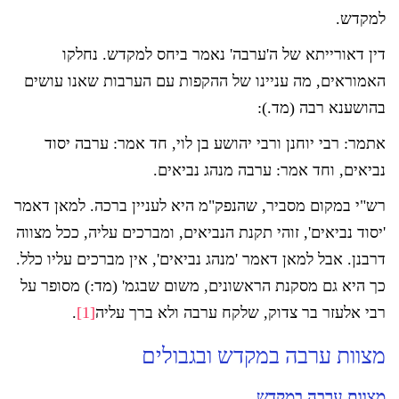
למקדש.
דין דאורייתא של ה'ערבה' נאמר ביחס למקדש. נחלקו
האמוראים, מה עניינו של ההקפות עם הערבות שאנו עושים
בהושענא רבה (מד.):
אתמר: רבי יוחנן ורבי יהושע בן לוי, חד אמר: ערבה יסוד
נביאים, וחד אמר: ערבה מנהג נביאים.
רש"י במקום מסביר, שהנפק"מ היא לעניין ברכה. למאן דאמר
'יסוד נביאים', זוהי תקנת הנביאים, ומברכים עליה, ככל מצווה
דרבנן. אבל למאן דאמר 'מנהג נביאים', אין מברכים עליו כלל.
כך היא גם מסקנת הראשונים, משום שבגמ' (מד:) מסופר על
רבי אלעזר בר צדוק, שלקח ערבה ולא ברך עליה
[1]
.
מצוות ערבה במקדש ובגבולים
מצוות ערבה במקדש