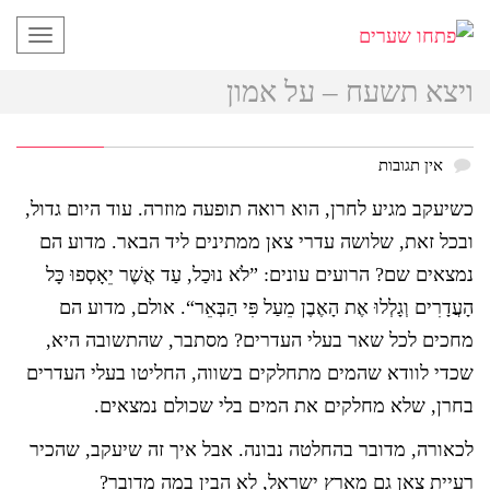
תפריט
ויצא תשעח – על אמון
אין תגובות
כשיעקב מגיע לחרן, הוא רואה תופעה מוזרה. עוד היום גדול,
ובכל זאת, שלושה עדרי צאן ממתינים ליד הבאר. מדוע הם
נמצאים שם? הרועים עונים: ”לֹא נוּכַל, עַד אֲשֶׁר יֵאָסְפוּ כָּל
הָעֲדָרִים וְגָלְלוּ אֶת הָאֶבֶן מֵעַל פִּי הַבְּאֵר“. אולם, מדוע הם
מחכים לכל שאר בעלי העדרים? מסתבר, שהתשובה היא,
שכדי לוודא שהמים מתחלקים בשווה, החליטו בעלי העדרים
בחרן, שלא מחלקים את המים בלי שכולם נמצאים.
לכאורה, מדובר בהחלטה נבונה. אבל איך זה שיעקב, שהכיר
רעיית צאן גם מארץ ישראל, לא הבין במה מדובר?