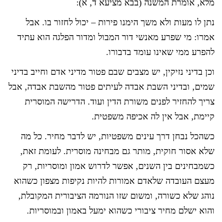
מלא, אומרת המשנה (בבא מציעא ד, א):
נתן לו מעות ולא משך הימנו פירות – יכול לחזור בו. אבל
אמרו: מי שפרע מאנשי דור המבול ומדור הפלגה הוא עתיד
להפרע ממי שאינו עומד בדבורו.
וכן בדיני נזיקין, יש מצבים שבם פטור מדיני אדם וחייב בדיני
שמים, ובדיני השבת אבדה לעיתים פטור מהשבת אבדה, אבל
צריך להחזיר לפנים משורת הדין ועוד. הדרישה המוסרית
קיימת, אבל אין לה אכיפה משפטית.
כשהכל נבחן דרך עינים משפטיות, יש לדבר מחיר. כל מה
שלא אסור חוקית, מותר גם מבחינה מוסרית. לעומת זאת,
כשמבחינים בין השנים, אפשר לדרוש אמון ומוסריות, רק
מעצם העובדה שלאדם אמורות להיות נקיפות מצפון כשהוא
נוהג שלא כשורה, ומשום שזו הנורמה הציבורית המקובלת,
והוא ישלם מחיר ציבורי כשהוא ימעל באמון ובמוסריות.