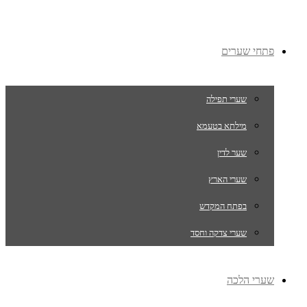
פתחי שערים
שערי תפילה
מילתא בטעמא
שער לדין
שערי הארץ
בפתח המקדש
שערי צדקה וחסד
שערי הלכה