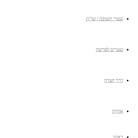
שערי תשובה | שו"ת
שערים לפרשה
דרך קצרה
אודות
ראשי