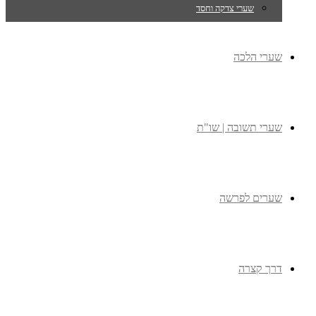
שערי צדקה וחסד
שערי הלכה
שערי תשובה | שו"ת
שערים לפרשה
דרך קצרה