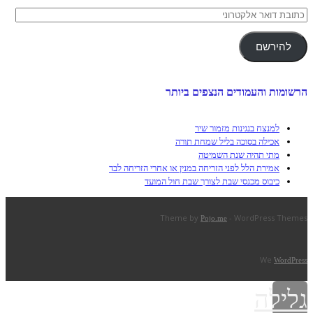
כתובת
דואר
אלקטרוני
להירשם
הרשומות והעמודים הנצפים ביותר
למנצח בנגינות מזמור שיר
אכילה בסוכה בליל שמחת תורה
מתי תהיה שנת השמיטה
אמירת הלל לפני הזריחה במנין או אחרי הזריחה לבד
כיבוס מכנסי שבת לצורך שבת חול המועד
Theme by
- WordPress Themes
Pojo.me
We
WordPress
גלילה