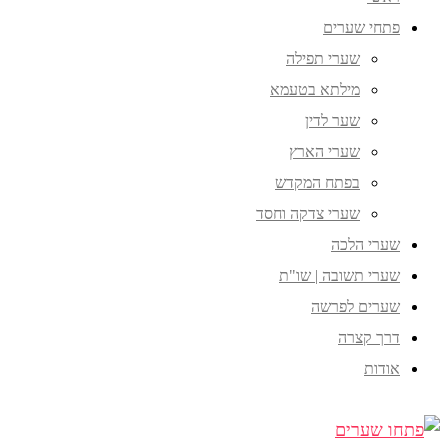
פתחי שערים
שערי תפילה
מילתא בטעמא
שער לדין
שערי הארץ
בפתח המקדש
שערי צדקה וחסד
שערי הלכה
שערי תשובה | שו"ת
שערים לפרשה
דרך קצרה
אודות