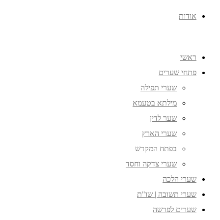
אודות
ראשי
פתחי שערים
שערי תפילה
מילתא בטעמא
שער לדין
שערי הארץ
בפתח המקדש
שערי צדקה וחסד
שערי הלכה
שערי תשובה | שו"ת
שערים לפרשה