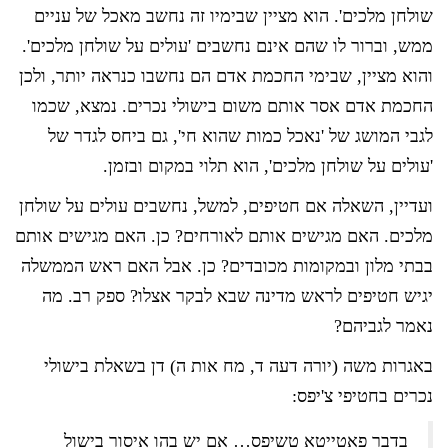
שולחן מלכים'. הוא מציין שבימיו זה נחשב מאכל של עניים
ממש, וברור לו שהם אינם נחשבים 'עולים על שולחן מלכים'.
והוא מציין, שבימי החכמת אדם הם נחשבו כנראה יותר, ולכן
החכמת אדם אסר אותם משום בישולי נכרים. נמצא, שכמו
לגבי המושג של 'נאכל כמות שהוא חי', גם ביחס לגדר של
'עולים על שולחן מלכים', הוא תלוי במקום ובזמן.
ועדיין, השאלה אם חטיפים, למשל, נחשבים עולים על שולחן
מלכים. האם מגישים אותם לאורחים? כן. האם מגישים אותם
בבתי מלון ובמקומות מכובדים? כן. אבל האם ראש הממשלה
יגיש חטיפים לראש מדינה שבא לבקר אצלו? ספק רב. מה
נאמר לגביהם?
באגרות משה (יורה דעה ד, מח אות ה) דן בשאלת בישולי
נכרים בחטיפי צ'יפס:
בדבר פאטייטא טשיפס… אם יש בהו איסור בישול