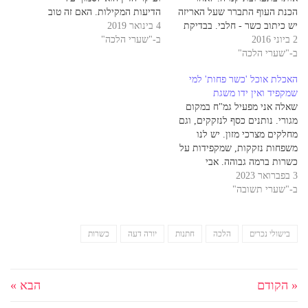
הכנת העוף התברר שעל האריזה
הדיעות המקילות. האם זה טוב
יש כיתוב כשר - חלבי. בבדיקת
4 בינואר 2019
להחמיר. חשוב להדגיש. כאשר
2 ביוני 2016
רשימת הרכיבים, נאמר
ב-"שערי הלכה"
יש מחלוקת בהלכה, והמחלוקת
ב-"שערי הלכה"
שהתערובת מכילה אבקת חלב.
שקולה, הרי שבמקרה של איסור
לא ברור כמה. בבירור שנעשה,
דאורייתא, ובמצבים מסויימים,
האכלת אוכל 'כשר פחות' למי
התברר שהגוף שנתן את ההכשר
גם בהקשר של איסורי דרבנן,
שמקפיד ואין ידו משגת
למוצר הוא גוף שמרבית
חובה לפסוק כמו הדעות
שאלה אני מפעיל גמ"ח במקום
הכשרויות בארה"ב אינן…
המחמירות. אנו איננו…
מגורי. נותנים כסף לנזקקים, וגם
מחלקים מצרכי מזון. יש לנו
משפחות נזקקות, שמקפידות על
כשרות ברמה גבוהה. אבי
3 בפברואר 2023
המשפחה, שמולו אנו פועלים,
ב-"שערי תשובה"
מוכן לאכול רק אוכל בהכשר
בד"צ העדה החרדית. לנו יש
לפעמים אוכל בכשרות של בד"צ
רובין. עבור אבי המשפחה, מדובר
בישולי נכרים
הלכה
חתנות
יורה דעה
כשרות
בכשרות ברמה פחותה…
« הקודם
הבא »