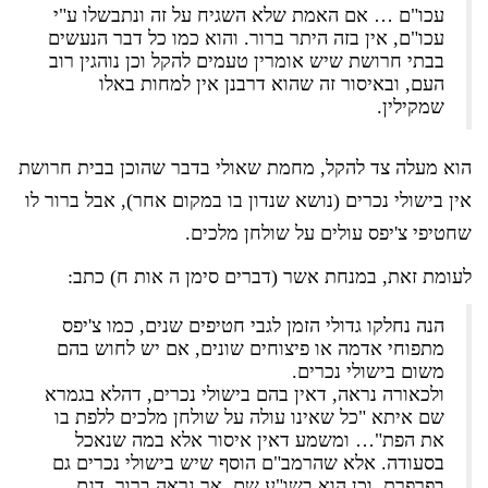
עכו"ם … אם האמת שלא השגיח על זה ונתבשלו ע"י
עכו"ם, אין בזה היתר ברור. והוא כמו כל דבר הנעשים
בבתי חרושת שיש אומרין טעמים להקל וכן נוהגין רוב
העם, ובאיסור זה שהוא דרבנן אין למחות באלו
שמקילין.
הוא מעלה צד להקל, מחמת שאולי בדבר שהוכן בבית חרושת
אין בישולי נכרים (נושא שנדון בו במקום אחר), אבל ברור לו
שחטיפי צ'יפס עולים על שולחן מלכים.
לעומת זאת, במנחת אשר (דברים סימן ה אות ח) כתב:
הנה נחלקו גדולי הזמן לגבי חטיפים שנים, כמו צ'יפס
מתפוחי אדמה או פיצוחים שונים, אם יש לחוש בהם
משום בישולי נכרים.
ולכאורה נראה, דאין בהם בישולי נכרים, דהלא בגמרא
שם איתא "כל שאינו עולה על שולחן מלכים ללפת בו
את הפת"… ומשמע דאין איסור אלא במה שנאכל
בסעודה. אלא שהרמב"ם הוסף שיש בישולי נכרים גם
בפרפרת, וכן הוא בשו"ע שם, אך נראה ברור, דגם