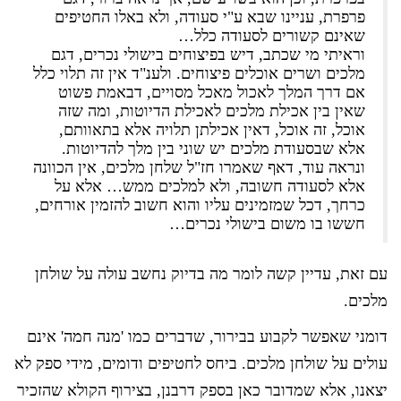
פרפרת, עניינו שבא ע"י סעודה, ולא באלו החטיפים
שאינם קשורים לסעודה כלל…
וראיתי מי שכתב, דיש בפיצוחים בישולי נכרים, דגם
מלכים ושרים אוכלים פיצוחים. ולענ"ד אין זה תלוי כלל
אם דרך המלך לאכול מאכל מסויים, דבאמת פשוט
שאין בין אכילת מלכים לאכילת הדיוטות, ומה שזה
אוכל, זה אוכל, דאין אכילתן תלויה אלא בתאוותם,
אלא שבסעודת מלכים יש שוני בין מלך להדיוטות.
ונראה עוד, דאף שאמרו חז"ל שלחן מלכים, אין הכוונה
אלא לסעודה חשובה, ולא למלכים ממש… אלא על
כרחך, דכל שמזמינים עליו והוא חשוב להזמין אורחים,
חששו בו משום בישולי נכרים…
עם זאת, עדיין קשה לומר מה בדיוק נחשב עולה על שולחן
מלכים.
דומני שאפשר לקבוע בבירור, שדברים כמו 'מנה חמה' אינם
עולים על שולחן מלכים. ביחס לחטיפים ודומים, מידי ספק לא
יצאנו, אלא שמדובר כאן בספק דרבנן, בצירוף הקולא שהזכיר