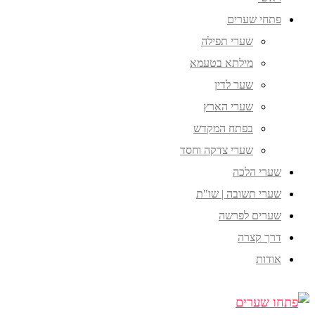
פתחי שערים
שערי תפילה
מילתא בטעמא
שער לדין
שערי הארץ
בפתח המקדש
שערי צדקה וחסד
שערי הלכה
שערי תשובה | שו"ת
שערים לפרשה
דרך קצרה
אודות