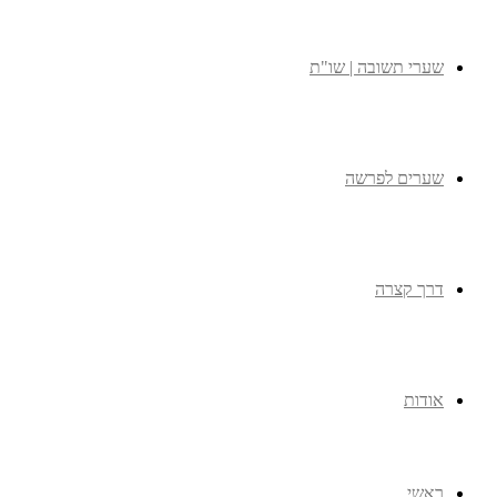
שערי תשובה | שו"ת
שערים לפרשה
דרך קצרה
אודות
ראשי