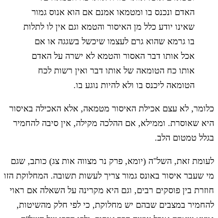
האדם ונכנס בו ומטמאו אמנם אם הוא אנוס גמור
שאינו יודע כלל מן האיסור והטמא וגם אין לו לתלות
בו גרמא שהוא גרם לעצמו שיכשל בשגגה או אם
אכל אותו דבר האסור והטמא לא ישרה על האדם
אותו כח הטומאה של אותו דבר ואין רשות לכח
הטומאה ליכנס בו ולא להיות נוגע בו.
כלומר, לא עצם אכילת האיסור מטמאה, אלא האכילה באיסור
היא שאוסרת. וממילא, אם ההלכה מקילה, אין סיבה להחמיר
בגלל טמטום הלב.
לעומת זאת, השל"ה (יומא, פרק נר מצווה אות צג) כותב, שגם
מי שעבר איסור באונס גמור צריך לעשות תשובה. המחלוקת הזו
חוזרת בין פוסקים רבים, וגם היא מקרינה על השאלה אם ראוי
להחמיר במצבים שבהם יש מחלוקת, כי לפי חלק מהשיטות,