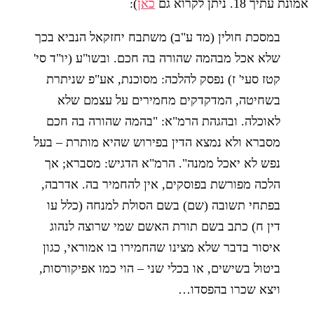
אמונת עתיך 18. ניתן לקרוא גם
כאן
):
במסכת חולין (מד ע"ב) משתבח יחזקאל הנביא בכך
שלא אכל מבהמה שהורה בה חכם. ובשו"ע (יו"ד סי'
קטז סעי' ז) נפסק להלכה: מסוכנת, אע"פ שניתרת
בשחיטה, המדקדקים מחמירים על עצמם שלא
לאוכלה. ובהגהת הרמ"א: "בהמה שהורה בה חכם
מסברא ולא נמצא הדין בפירוש שהיא מותרת – בעל
נפש לא יאכל ממנה". הרמ"א הדגיש: מסברא; אך
הלכה מפורשת בפוסקים, אין להחמיר בה. אדרבה,
בפתחי תשובה (שם) בשם הסולת למנחה (כלל עו
דין ח) כתב בשם תורת האשם שמי שרוצה לנהוג
איסור בדבר שלא מצינו שהחמירו בו אמוראי, כגון
ביטול בשישים, או בכלי שני – הוי כמו אפיקורסות,
ויצא שכרו בהפסדו…