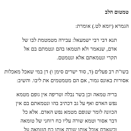
טמטום הלב
הגמרא (יומא לט.) אומרת:
תנא דבי רבי ישמעאל: עבירה מטמטמת לבו של
אדם, שנאמר ולא תטמאו בהם ונטמתם בם אל
תקרי ונטמאתם אלא ונטמטם.
בשו"ת רב פעלים (ד, סוד ישרים סימן ו) דן במי שאכל מאכלות
אסורות באונס גמור, אם הם מטמטמים את ליבו. והשיב:
בריה טמאה וכן בשר נבלה וטריפה אין גופם מטמא
נפש האדם ואף על גב דכתיב בהו ונטמאתם בם אין
הכוונה לומר שגופם מטמא נפש האדם. אלא כל
דבר אסור וטמא שורה עליו כח רוחני של טומאה
וכשאדם אוכל אותו שורה אותו כח הטמאה על