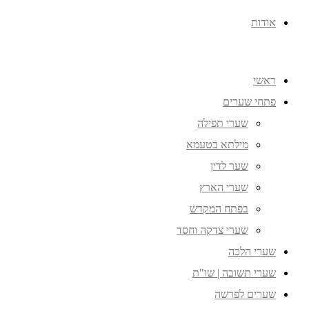
אודות
ראשי
פתחי שערים
שערי תפילה
מילתא בטעמא
שער לדין
שערי הארץ
בפתח המקדש
שערי צדקה וחסד
שערי הלכה
שערי תשובה | שו"ת
שערים לפרשה