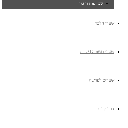
שערי צדקה וחסד
שערי הלכה
שערי תשובה | שו"ת
שערים לפרשה
דרך קצרה