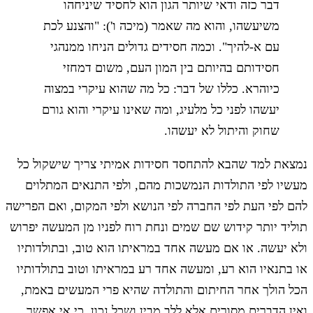
דבר כזה ודאי שיותר הגון הוא לחסיד שיניחהו
משיעשהו, והוא מה שאמר (מיכה ו'): "והצנע לכת
עם א-להיך". וכמה חסידים גדולים הניחו ממנהגי
חסידותם בהיותם בין המון העם, משום דמחזי
כיוהרא. כללו של דבר: כל מה שהוא עיקרי במצוה
יעשהו לפני כל מלעיג, ומה שאינו עיקרי והוא גורם
שחוק והיתול לא יעשהו.
נמצאת למד שהבא להתחסד חסידות אמיתי צריך שישקול כל
מעשיו לפי התולדות הנמשכות מהם, ולפי התנאים המתלוים
להם לפי העת לפי החברה לפי הנושא ולפי המקום, ואם הפרישה
תוליד יותר קידוש שם שמים ונחת רוח לפניו מן המעשה יפרוש
ולא יעשה. או אם מעשה אחד במראיתו הוא טוב, ובתולדותיו
או בתנאיו הוא רע, ומעשה אחד רע במראיתו וטוב בתולדותיו
הכל הולך אחר החיתום והתולדה שהיא פרי המעשים באמת,
ואין הדברים מסורים אלא ללב מבין ושכל נכון, כי אי אפשר