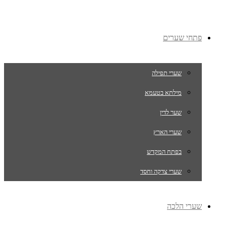
פתחי שערים
שערי תפילה
מילתא בטעמא
שער לדין
שערי הארץ
בפתח המקדש
שערי צדקה וחסד
שערי הלכה