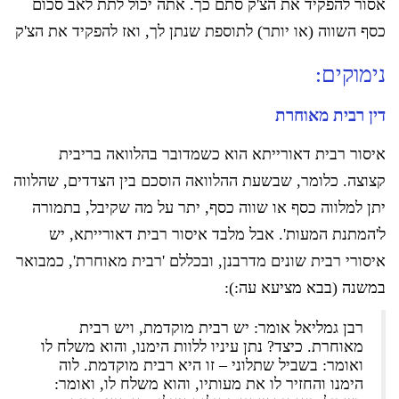
אסור להפקיד את הצ'ק סתם כך. אתה יכול לתת לאב סכום
כסף השווה (או יותר) לתוספת שנתן לך, ואז להפקיד את הצ'ק
נימוקים:
דין רבית מאוחרת
איסור רבית דאורייתא הוא כשמדובר בהלוואה בריבית
קצוצה. כלומר, שבשעת ההלוואה הוסכם בין הצדדים, שהלווה
יתן למלווה כסף או שווה כסף, יתר על מה שקיבל, בתמורה
ל'המתנת המעות'. אבל מלבד איסור רבית דאורייתא, יש
איסורי רבית שונים מדרבנן, ובכללם 'רבית מאוחרת', כמבואר
במשנה (בבא מציעא עה:):
רבן גמליאל אומר: יש רבית מוקדמת, ויש רבית
מאוחרת. כיצד? נתן עיניו ללוות הימנו, והוא משלח לו
ואומר: בשביל שתלוני – זו היא רבית מוקדמת. לוה
הימנו והחזיר לו את מעותיו, והוא משלח לו, ואומר: