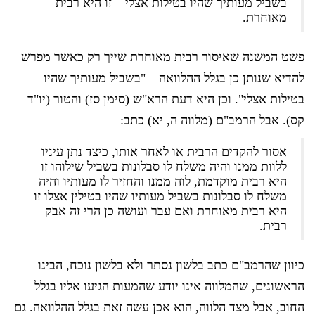
בשביל מעותיך שהיו בטילות אצלי – זו היא רבית
מאוחרת.
פשט המשנה שאיסור רבית מאוחרת שייך רק כאשר מפרש
להדיא שנותן כן בגלל ההלוואה – "בשביל מעותיך שהיו
בטילות אצלי". וכן היא דעת הרא"ש (סימן סז) והטור (יו"ד
קס). אבל הרמב"ם (מלווה ה, יא) כתב:
אסור להקדים הרבית או לאחר אותו, כיצד נתן עיניו
ללוות ממנו והיה משלח לו סבלונות בשביל שילוהו זו
היא רבית מוקדמת, לוה ממנו והחזיר לו מעותיו והיה
משלח לו סבלונות בשביל מעותיו שהיו בטילין אצלו זו
היא רבית מאוחרת ואם עבר ועושה כן הרי זה אבק
רבית.
כיוון שהרמב"ם כתב בלשון נסתר ולא בלשון נוכח, הבינו
הראשונים, שהמלווה אינו יודע שהמעות הגיעו אליו בגלל
החוב, אבל מצד הלווה, הוא אכן עשה זאת בגלל ההלוואה. גם