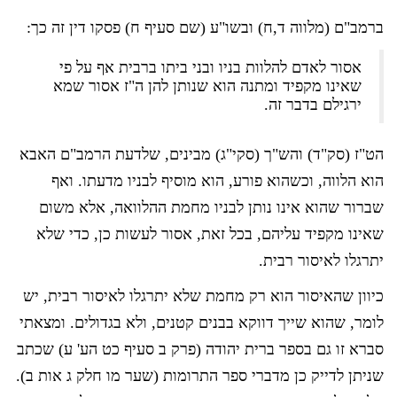
ברמב"ם (מלווה ד,ח) ובשו"ע (שם סעיף ח) פסקו דין זה כך:
אסור לאדם להלוות בניו ובני ביתו ברבית אף על פי
שאינו מקפיד ומתנה הוא שנותן להן ה"ז אסור שמא
ירגילם בדבר זה.
הט"ז (סק"ד) והש"ך (סקי"ג) מבינים, שלדעת הרמב"ם האבא
הוא הלווה, וכשהוא פורע, הוא מוסיף לבניו מדעתו. ואף
שברור שהוא אינו נותן לבניו מחמת ההלוואה, אלא משום
שאינו מקפיד עליהם, בכל זאת, אסור לעשות כן, כדי שלא
יתרגלו לאיסור רבית.
כיוון שהאיסור הוא רק מחמת שלא יתרגלו לאיסור רבית, יש
לומר, שהוא שייך דווקא בבנים קטנים, ולא בגדולים. ומצאתי
סברא זו גם בספר ברית יהודה (פרק ב סעיף כט הע' ע) שכתב
שניתן לדייק כן מדברי ספר התרומות (שער מו חלק ג אות ב).