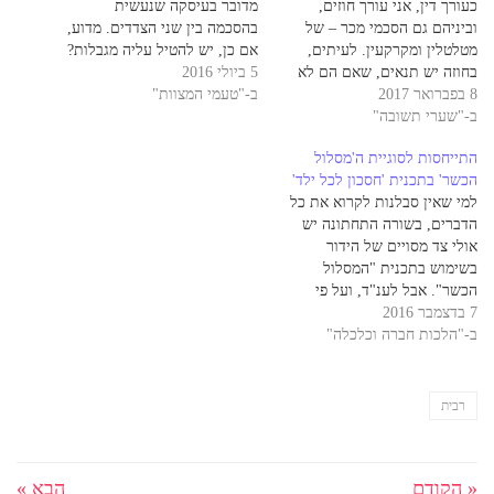
כעורך דין, אני עורך חוזים,
מדובר בעיסקה שנעשית
וביניהם גם הסכמי מכר – של
בהסכמה בין שני הצדדים. מדוע,
מטלטלין ומקרקעין. לעיתים,
אם כן, יש להטיל עליה מגבלות?
בחוזה יש תנאים, שאם הם לא
5 ביולי 2016
כיוון אחד עולה מדברי הגמרא
8 בפברואר 2017
מתקיימים, מתבטלת העיסקה.
ב-"טעמי המצוות"
במסכת בבא מציעא (סא.).
ב-"שערי תשובה"
הרבה פעמים, הקונה מקבל את
הגמרא אומרת, שישנם שלושה
הנכס לשימושו לאחר תשלום של
לאווים שהם 'שכנים': איסור גזל,
התייחסות לסוגיית ה'מסלול
מקדמה, ועוד בטרם שהתנאים
איסור אונאה ואיסור רבית. הצד
הכשר' בתכנית 'חסכון לכל ילד'
כולם התקיימו. לדוגמה: קונים
המשותף בשלושתם,…
למי שאין סבלנות לקרוא את כל
רכב וצריך איזה תנאי. עם…
הדברים, בשורה התחתונה יש
אולי צד מסויים של הידור
בשימוש בתכנית "המסלול
הכשר". אבל לענ"ד, ועל פי
7 בדצמבר 2016
הבירור שעשיתי, ספק רב אם
ב-"הלכות חברה וכלכלה"
מדובר בהידור משמעותי. בשלב
זה, לדעתי לא כדאי להרוויח
פחות (שזה המצב בתכניות אלו)
בשביל ספק הידור שכזה. אולי
רבית
בעתיד יתברר אחרת,…
« הקודם
הבא »