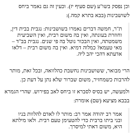
וכן נפסק בשו"ע (שם סעיף יז). וכעין זה גם נאמר ביחס
לשושבינות (בבא בתרא קמה.):
ת"ר, חמשה דברים נאמרו בשושבינות: נגבית בבית דין,
וחוזרת בעונתה, ואין בה משום רבית, ואין השביעית
משמטתה, ואין הבכור נוטל בה פי שנים. נגבית בב"ד –
מאי טעמא? כמלוה דמיא. ואין בה משום רבית – דלאו
אדעתא דהכי יהב ליה.
הרי מבואר, ששושבינות נחשבת כהלוואה, ובכל זאת, מותר
להרבות כשמחזיר, משום שברור שלא נתן על דעת כן.
ולמעשה, יש בסיס לסברא זו ביחס לאב בפירוש. שהרי הגמרא
בבבא מציעא (שם) אומרת:
אמר רב יהודה אמר רב: מותר לו לאדם להלוות בניו
ובני ביתו ברבית כדי להטעימן טעם רבית. ולאו מילתא
היא, משום דאתי למיסרך.