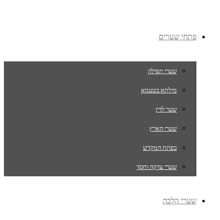
פתחי שערים
שערי תפילה
מילתא בטעמא
שער לדין
שערי הארץ
בפתח המקדש
שערי צדקה וחסד
שערי הלכה