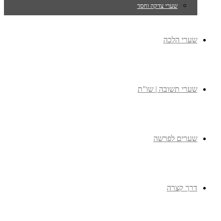
שערי צדקה וחסד
שערי הלכה
שערי תשובה | שו"ת
שערים לפרשה
דרך קצרה