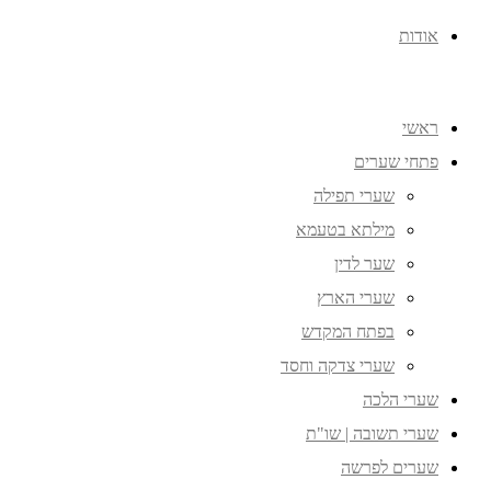
אודות
ראשי
פתחי שערים
שערי תפילה
מילתא בטעמא
שער לדין
שערי הארץ
בפתח המקדש
שערי צדקה וחסד
שערי הלכה
שערי תשובה | שו"ת
שערים לפרשה