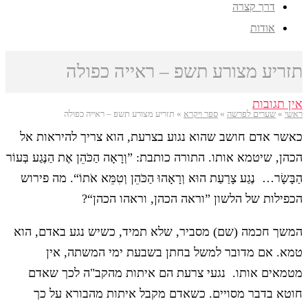
דרך קצרה
אודות
תזריע מצורע תשפ – ראייה כפולה
אין תגובות
ראשי
»
שערים לפרשה
»
ספר ויקרא
»
תזריע מצורע תשפ – ראייה כפולה
כאשר אדם חושב שהוא נגוע בצרעת, הוא צריך להיראות אל
הכהן, שיטמא אותו. התורה כותבת: ”וְרָאָה הַכֹּהֵן אֶת הַנֶּגַע בְּעוֹר
הַבָּשָׂר… נֶגַע צָרַעַת הוּא וְרָאָהוּ הַכֹּהֵן וְטִמֵּא אֹתוֹ“. מה פירוש
הכפילות של הלשון ”וראה הכהן, וראהו הכהן“?
המשך חכמה (שם) מסביר, שלא תמיד, כשיש נגע באדם, הוא
טמא. אם מדובר למשל בחתן בשבעת ימי המשתה, אין
מטמאים אותו. נגעי צרעת הם איתות מהקב"ה לכך שאדם
חוטא בדבר מסויים. כשאדם מקבל איתות מהבורא על כך