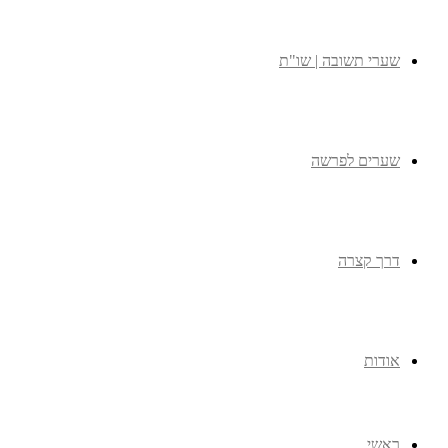
שערי תשובה | שו"ת
שערים לפרשה
דרך קצרה
אודות
ראשי