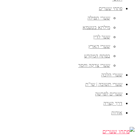
פתחי שערים
שערי תפילה
מילתא בטעמא
שער לדין
שערי הארץ
בפתח המקדש
שערי צדקה וחסד
שערי הלכה
שערי תשובה | שו"ת
שערים לפרשה
דרך קצרה
אודות