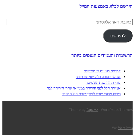
הירשם לבלוג באמצעות המייל
כתובת
דואר
אלקטרוני
להירשם
הרשומות והעמודים הנצפים ביותר
למנצח בנגינות מזמור שיר
אכילה בסוכה בליל שמחת תורה
מתי תהיה שנת השמיטה
אמירת הלל לפני הזריחה במנין או אחרי הזריחה לבד
כיבוס מכנסי שבת לצורך שבת חול המועד
Theme by
- WordPress Themes
Pojo.me
We
WordPress