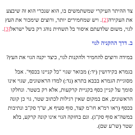
צד ההיתר העיקרי שמשתמשים בו, הוא שנכרי הוא זה שיבצע
את העקירה
[2]
. ויש שמחמירים יותר, ורוצים שימכור את העץ
לגוי, משום שלדעתם איסור בל תשחית נוהג רק בשל ישראל
[3]
.
ב. דרך ההקניה לגוי
במידה ורוצים להחמיר ולהקנות לגוי, כיצד יקנה הגוי את העץ?
בגמרא בקידושין (יד:) מבואר שגוי "כל קניינו בכסף". אבל
מסוגיית הגמרא בבבא בתרא (נד:) למדו הראשונים, שגוי אינו
סומך על קניין כסף בקניית קרקעות, אלא רק בשטר. ונחלקו
הראשונים, אם במקום שאין רגילות לכתוב שטר, גוי כן קונה
בכסף (ראו רמ"א חו"מ קצד, סוף סעיף א, ש"ך סק"ב ונתיבות
במשה"א סוף סק"ג). וגם בחזקה הגוי אינו קונה קרקע, בלא
שטר (שו"ע שם).