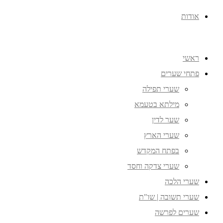
אודות
ראשי
פתחי שערים
שערי תפילה
מילתא בטעמא
שער לדין
שערי הארץ
בפתח המקדש
שערי צדקה וחסד
שערי הלכה
שערי תשובה | שו"ת
שערים לפרשה