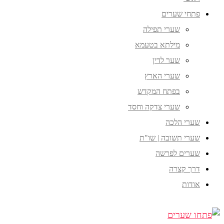
פתחי שערים
שערי תפילה
מילתא בטעמא
שער לדין
שערי הארץ
בפתח המקדש
שערי צדקה וחסד
שערי הלכה
שערי תשובה | שו"ת
שערים לפרשה
דרך קצרה
אודות