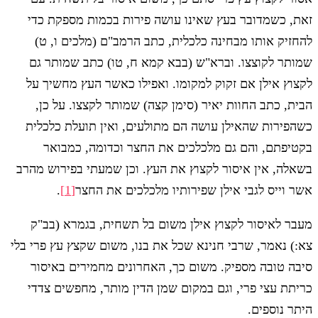
זאת, כשמדובר בעץ שאינו עושה פירות בכמות מספקת כדי
להחזיק אותו מבחינה כלכלית, כתב הרמב"ם (מלכים ו, ט)
שמותר לקוצצו. וברא"ש (בבא קמא ח, טו) כתב שמותר גם
לקצוץ אילן אם זקוק למקומו. ואפילו כאשר העץ מחשיך על
הבית, כתב החוות יאיר (סימן קצה) שמותר לקצצו. על כן,
כשהפירות שהאילן עושה הם מתולעים, ואין תועלת כלכלית
בקטיפתם, והם גם מלכלכים את החצר וכדומה, כמבואר
בשאלה, אין איסור לקצוץ את העץ. וכן שמעתי בפירוש מהרב
אשר וייס לגבי אילן שפירותיו מלכלכים את החצר
[1]
.
מעבר לאיסור לקצוץ אילן משום בל תשחית, בגמרא (בב"ק
צא:) נאמר, שרבי חנינא שכל את בנו, משום שקצץ עץ פרי בלי
סיבה טובה מספיק. משום כך, האחרונים מחמירים באיסור
כריתת עצי פרי, וגם במקום שמן הדין מותר, מחפשים צדדי
היתר נוספים.