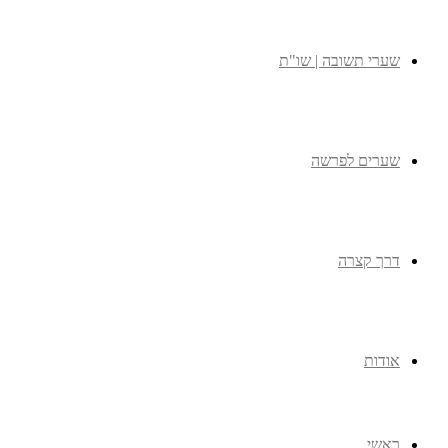
שערי תשובה | שו"ת
שערים לפרשה
דרך קצרה
אודות
ראשי