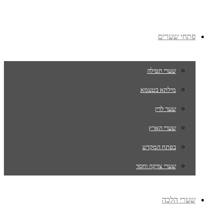
פתחי שערים
שערי תפילה
מילתא בטעמא
שער לדין
שערי הארץ
בפתח המקדש
שערי צדקה וחסד
שערי הלכה