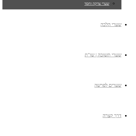
שערי צדקה וחסד
שערי הלכה
שערי תשובה | שו"ת
שערים לפרשה
דרך קצרה