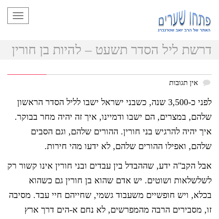
תפריט
דרשת ליל הסדר תשעט – להיות בן חורין
אין תגובות
לפני כ-3,500 שנה, כשבני ישראל ישבו לליל הסדר הראשון
שלהם, במצרים, הם ישבו ודמיינו, איך זה יהיה מחר בבוקר.
איך יהיה להרגיש בני חורין. ההורים שלהם, וגם הסבים
שלהם, ואפילו ההורים שלהם, לא ידעו מהי חירות.
אבל הקב"ה ידע, שההבדל בין עבדים ובני חורין אינו קשור רק
לשלשלאות ושוטים. יש אדם שהוא בן חורין גם כשהוא
בכלא, ויש חופשיים משעבוד גשמי, שחייהם חיי עבד. מסיבה
זו, מסבירים הרבה מהמפרשים, לא נחם א-הים דרך ארץ