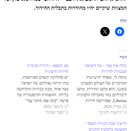
המצוות שיקיים יהיו מהודרות בתכלית ההידור.
שתף
קשור
שלח את עמי – על היציאה
בא תשפא – חירות פנימית
מעבדות לחירות
וחירות חיצונית
נדמה לי, שאחד הרעיונות
יש מחלוקת תנאים מפורסמת,
המרכזיים של העולם המערבי
מתי היתה גאולתם של ישראל.
בזמננו, הוא מושג החירות. מושג
מצד אחד, מכת בכורות התרחשה
ליברליזם נגזר מהמילה הלטינית
בלילה. וההצהרה ההיסטורית של
Libertas, שפירושה חירות.
פרעה "קומו צאו מתוך עמי"
25 במרץ 2026
בליבה של התפיסה הליברלית
17 בינואר 2021
נאמרה בלילה. ומצד שני, היציאה
ב-"דרשות לחגים"
עומדת ההנחה כי הפרט הוא
ב-"ספר שמות"
בפועל מתרחשת רק למחרת
ישות ריבונית, וכי לכל אדם זכות
"בעצם היום הזה". בעקבות שני
דרשת שבת הגדול תשפד –
טבעית ומוסרית לקבוע את גורלו,
הזמנים, נחלקו התנאים. לדעת
המעשה בחמשת הזקנים
לפתח את אישיותו ולפעול על פי
רבי אלעזר בן עזריה, הגאולה