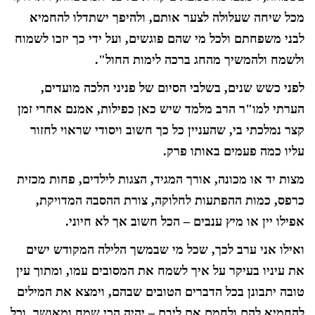
מכל שיחה שעלולה לצער אותם, ולהיפך ישתדלו להחמיא
לבני משפחתם ולכל מי שהם פוגשים, ועל ידי כך יזכו לשמוח
ולשמח ולהמשיך מהחג ברכה לימות החול".
לפני כשש שנים, בשלבי הסיום של פניני הלכה מועדים,
הערתי למו"ר הרב מלמד שיש כאן כפילות, אמנם אחרי זמן
קצר נמלכתי בי, שהעניין כל כך חשוב ויסודי שראוי לחזור
עליו כמה פעמים באותו פרק.
מצות יד או מכונה, אורך המגיד, הצגות לילדים, פחות מכזית
כרפס, כמות ההפתעות לחלוקה, צורת ההסבה המדויקת,
אפילו יין או מיץ ענבים – הכל חשוב אך לא חיוני.
ואילו אני ערב לכך, שכל מי שבמשך הלילה המקודש ישים
את עיניו בעיקר על איך לשמח את המסובים עמו, ומתוך עין
טובה יתבונן בכל הדברים הטובים שבהם, וימצא את המילים
להחמיא להם ולחמם את ליבם – יהיה הכי שמח ומאושר, וכל