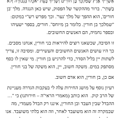
אַשְׁרֵיךְ אֶרֶץ שֶׁמַּלְכֵּךְ בֶּן חוֹרִים וְשָׂרַיִךְ בָּעֵת יֹאכֵלוּ בִּגְבוּרָה וְלֹא
בַשְּׁתִי". ברור מההקשר של הפסוק, שיש כאן הנגדה. מלך 'בן
חורים', הוא ההפך של מלך 'נער'. וכך מפרש רש"י במקום:
"שמלכך בן חורין. כלומר בן מיוחס". חורים, בספר ישעיהו
ובספר נחמיה, הם האנשים החשובים.
זו הסיבה, שכשאנו רוצים להיראות בני חורין, אנחנו מסבים.
כך היו עושים האנשים החשובים והעשירים. ומסיבה זו, צריך
לשתות יין בליל הסדר, כדי להרגיש בן חורין. מי שאין לו כסף
מסתפק במים. משקה חשוב, יין, הוא משקה של בני חורין.
אם כן, בן חורין, הוא אדם חשוב.
רעיון נוסף על מושג החירות עלה לי בעקבות הגדרה מעניינת
של הרב קוק. הוא כותב (מאמרי הראי"ה – חירותנו) כי "…
ההבדל שבין העבד ובן החורין, איננו רק הבדל מעמדי, מה
שבמקרה זה הוא משועבד לאחר, וזה הוא בלתי משועבד. אנו