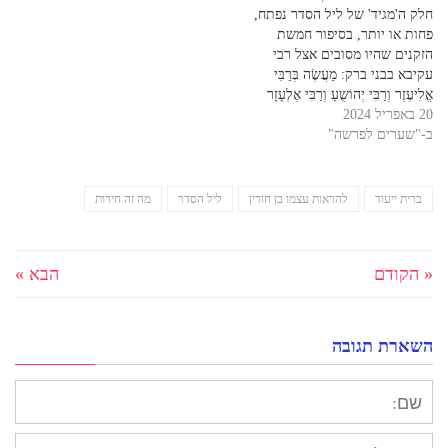
חלק ה'מגיד' של ליל הסדר נפתח,
רצונו, כל עוד אינו…
התחילה מבערב. ולדעת רבי…
פחות או יותר, בסיפור חמשת
הזקנים שהיו מסובים אצל רבי
עקיבא בבני ברק: מַעֲשֶׂה בְּרַבִּי
אֱלִיעֶזֶר וְרַבִּי יְהוֹשֻעַ וְרַבִּי אֶלְעָזָר
20 באפריל 2024
בֶּן עֲזַרְיָה וְרַבְּי עֲקִיבָא וְרַבִּי טַרְפוֹן
ב-"שערים לפרשה"
שֶהָיוּ מְסֻבִּין בִּבְנֵי בְרַק, וְהָיוּ
מְסַפְּרִים בִּיצִיאַת מִצְרַיִם כָּל אוֹתוֹ
הַלַּיְלָה עַד שֶׁבָּאוּ תַלְמִידֵיהֶם
וְאָמְרוּ לָהֶם: רַבּוֹתֵינוּ, הִגִּיעַ…
ברית ייעוד
להראות עצמו בן חורין
ליל הסדר
מה זה חירות
« הקודם
הבא »
השארת תגובה