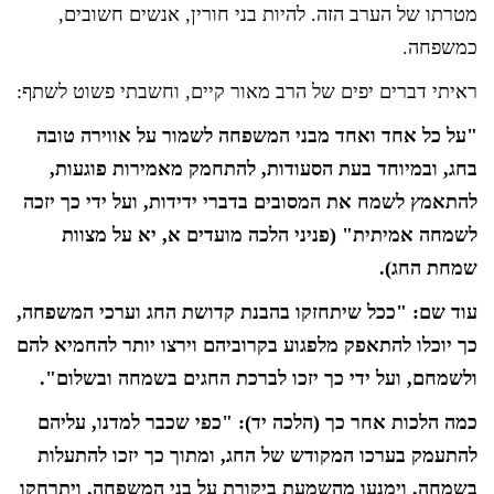
מטרתו של הערב הזה. להיות בני חורין, אנשים חשובים,
כמשפחה.
ראיתי דברים יפים של הרב מאור קיים, וחשבתי פשוט לשתף:
"על כל אחד ואחד מבני המשפחה לשמור על אווירה טובה
בחג, ובמיוחד בעת הסעודות, להתחמק מאמירות פוגעות,
להתאמץ לשמח את המסובים בדברי ידידות, ועל ידי כך יזכה
לשמחה אמיתית" (פניני הלכה מועדים א, יא על מצוות
שמחת החג).
עוד שם: "ככל שיתחזקו בהבנת קדושת החג וערכי המשפחה,
כך יוכלו להתאפק מלפגוע בקרוביהם וירצו יותר להחמיא להם
ולשמחם, ועל ידי כך יזכו לברכת החגים בשמחה ובשלום".
כמה הלכות אחר כך (הלכה יד): "כפי שכבר למדנו, עליהם
להתעמק בערכו המקודש של החג, ומתוך כך יזכו להתעלות
בשמחה, וימנעו מהשמעת ביקורת על בני המשפחה, ויתרחקו