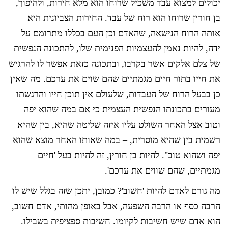
יכולים למצוא עבד משכיל שרוחו הוא מלא חירות, ולהיפוך,
בן חורין שרוחו הוא רוח של עבד. החירות הצביונית היא
אותה הרוח הנישאה, שהאדם וכן העם בכללו מתרומם על
ידה, להיות נאמן להעצמיות הפנימית שלו, להתכונה הנפשית
של צלם אלקים אשר בקרבו, ובתכונה כזאת אפשר לו להרגיש
את חייו בתור חיים מגמתיים שהם שוים את ערכם. מה שאין
כן בבעל הרוח של העבדות, שלעולם אין תוכן חייו והרגשתו
מעורים בתכונתו הנפשית העצמית כי אם במה שהוא יפה
וטוב אצל האחר השולט עליו איזה שליטה שהיא, בין שהיא
רשמית בין שהיא מוסרית, – במה שאותו האחר מוצא שהוא
יפה ושהוא טוב". להיות בן חורין, זה להיות בעל 'חיים
מגמתיים, שהם שווים את ערכם'.
מה גורם לאדם להיות 'חשוב'? כמובן, יתכן שזה בגלל שיש לו
הרבה כסף או הרבה השפעה, אבל באופן מהותי, אדם חשוב,
הוא אדם שיש חשיבות לקיומו. חשיבות ספציפית בשבילו.