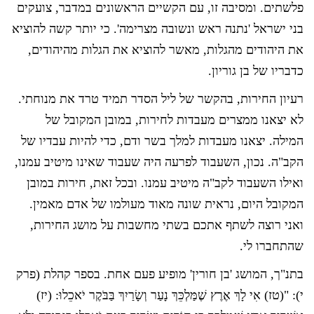
פלשתים. ומסיבה זו, עם הקשיים הראשונים במדבר, צועקים
בני ישראל 'נתנה ראש ונשובה מצרימה'. כי יותר קשה להוציא
את היהודים מהגלות, מאשר להוציא את הגלות מהיהודים,
כדבריו של בן גוריון.
רעיון החירות, בהקשר של ליל הסדר תמיד טרד את מנוחתי.
לא יצאנו ממצרים מעבדות לחירות, במובן המקובל של
המילה. יצאנו מעבדות למלך בשר ודם, כדי להיות עבדיו של
הקב"ה. נכון, השעבוד לפרעה היה שעבוד שאינו מיטיב עמנו,
ואילו השעבוד לקב"ה מיטיב עמנו. ובכל זאת, חירות במובן
המקובל היום, נראית שונה מאוד מעולמו של אדם מאמין.
ואני רוצה לשתף אתכם בשתי מחשבות על מושג החירות,
שהתחברו לי.
בתנ"ך, המושג 'בן חורין' מופיע פעם אחת. בספר קהלת (פרק
י): "(טז) אִי לָךְ אֶרֶץ שֶׁמַּלְכֵּךְ נָעַר וְשָׂרַיִךְ בַּבֹּקֶר יֹאכֵלוּ: (יז)