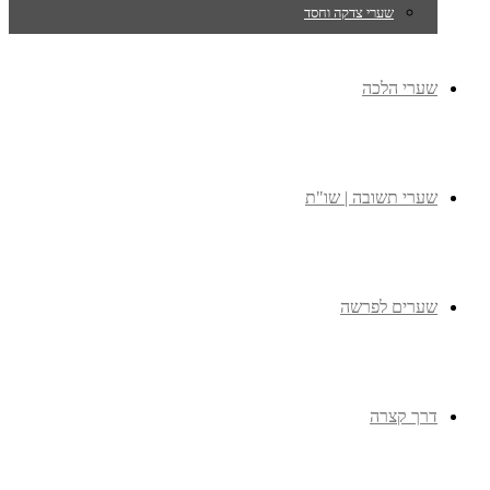
שערי צדקה וחסד
שערי הלכה
שערי תשובה | שו"ת
שערים לפרשה
דרך קצרה