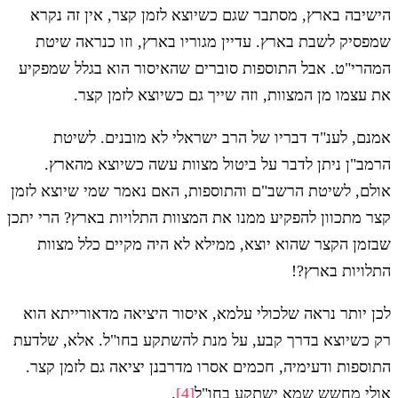
הישיבה בארץ, מסתבר שגם כשיוצא לזמן קצר, אין זה נקרא
שמפסיק לשבת בארץ. עדיין מגוריו בארץ, וזו כנראה שיטת
המהרי"ט. אבל התוספות סוברים שהאיסור הוא בגלל שמפקיע
את עצמו מן המצוות, וזה שייך גם כשיוצא לזמן קצר.
אמנם, לענ"ד דבריו של הרב ישראלי לא מובנים. לשיטת
הרמב"ן ניתן לדבר על ביטול מצוות עשה כשיוצא מהארץ.
אולם, לשיטת הרשב"ם והתוספות, האם נאמר שמי שיוצא לזמן
קצר מתכוון להפקיע ממנו את המצוות התלויות בארץ? הרי יתכן
שבזמן הקצר שהוא יוצא, ממילא לא היה מקיים כלל מצוות
התלויות בארץ?!
לכן יותר נראה שלכולי עלמא, איסור היציאה מדאורייתא הוא
רק כשיוצא בדרך קבע, על מנת להשתקע בחו"ל. אלא, שלדעת
התוספות ודעימיה, חכמים אסרו מדרבנן יציאה גם לזמן קצר.
אולי מחשש שמא ישתקע בחו"ל
[4]
.