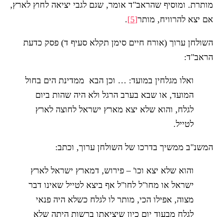
מותרת. ומוסיף שהראב"ד אומר, שגם לגבי יציאה לחוץ לארץ,
אם יצא להרוויח, מותר
[5]
.
השולחן ערוך (אורח חיים סימן תקלא סעיף ד) פסק כדעת
הראב"ד:
ואלו מגלחין במועד: … וכן הבא ממדינת הים בחול
המועד, או שבא בערב הרגל ולא היה שהות ביום
לגלח, והוא שלא יצא מארץ ישראל לחוצה לארץ
לטייל.
המשנ"ב ממשיך בדרכו של השולחן ערוך, וכתב:
והוא שלא יצא וכו' – פירוש, דמארץ ישראל לארץ
ישראל או מחו"ל לחו"ל אף ביצא לטייל שאינו דבר
מצוה, אפילו הכי, מותר לו לגלח כשלא היה פנאי
לגלח מבעוד יום כיון שיציאתו ברשות היתה שלא