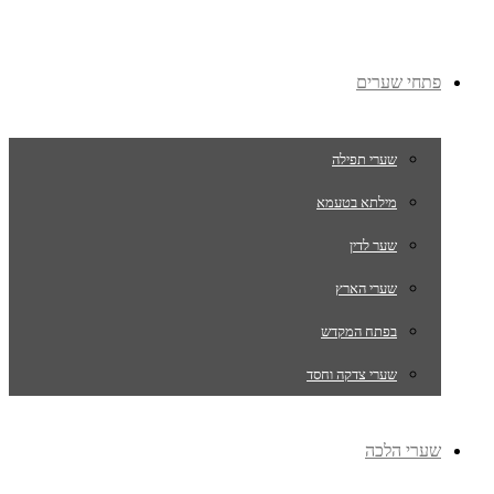
פתחי שערים
שערי תפילה
מילתא בטעמא
שער לדין
שערי הארץ
בפתח המקדש
שערי צדקה וחסד
שערי הלכה