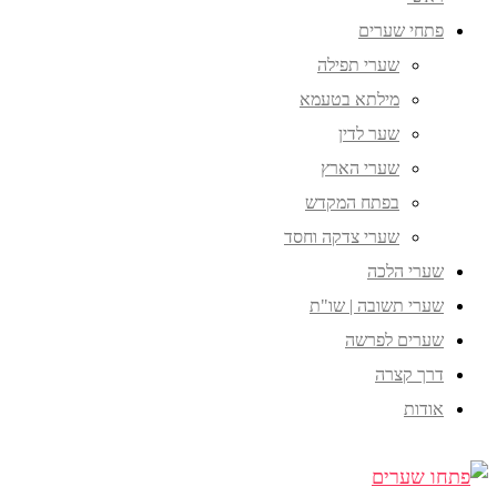
פתחי שערים
שערי תפילה
מילתא בטעמא
שער לדין
שערי הארץ
בפתח המקדש
שערי צדקה וחסד
שערי הלכה
שערי תשובה | שו"ת
שערים לפרשה
דרך קצרה
אודות