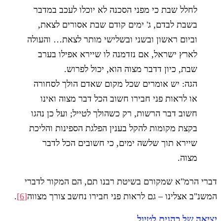
לחלל שבת כי מפני הסכנה לא יוכלו לעכב במדבר
בשבת לבדם, ג' ימים קודם שבת אסורים לצאת,
וביום ראשון ובשני ובשלישי מותר לצאת… והעולה
לארץ ישראל, אם נזדמנה לו שיירא אפילו בערב
שבת, כיון דדבר מצוה הוא, יכול לפרוש.
הגה: יש אומרים שכל מקום שאדם הולך לסחורה
או לראות פני חבירו חשוב הכל דבר מצוה ואינו
חשוב דבר הרשות, רק כשהולך לטייל; ועל כן נהגו
בקצת מקומות להקל בענין הפלגת הספינות והליכת
שיירא תוך שלשה ימים, כי חשובים הכל לדבר
מצוה.
דברי הרמ"א שמקורם בשיטת רבנו תם, הם המקור לדברי
המשנ"ב אצלינו – גם לראות פני חבירו נחשב צורך מצווה
[6]
.
יציאה של כהנים לטיול