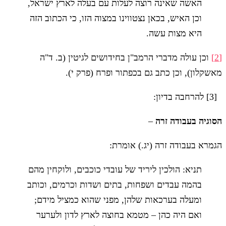
האשה שאינה רוצה לעלות עם בעלה לארץ ישראל,
וכן האיש, בכאן נצטווינו במצוה הזו, כי הכתוב הזה
היא מצות עשה.
[2]
וכן עולה מדברי הרמב"ן בחידושים לגיטין (ב. ד"ה
מאשקלון), וכן כתב גם בכפתור ופרח (פרק י).
[3] להרחבה בדיון:
הסוגיה בעבודה זרה
–
הגמרא בעבודה זרה (יג.) אומרת:
תניא: הולכין ליריד של עובדי כוכבים, ולוקחין מהם
בהמה עבדים ושפחות, בתים ושדות וכרמים, וכותב
ומעלה בערכאות שלהן, מפני שהוא כמציל מידם;
ואם היה כהן – מטמא בחוצה לארץ לדון ולערער