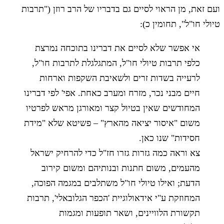
ועם זאת, מן הראוי לסיים גם בדבריו של הרב רוזן ("תרבות
טיולי חו"ל", תחומין כ):
אי אפשר שלא לסיים את דברינו בתוכחה נמרצת
כלפי תרבות טיולי חו"ל, המתגלגלת לתרבות חו"ל,
לרעייה בשדות זרים ולשאיבת השקפות וארחות
חיים מבני נכר, מזרח ומערב כאחת. אפי' לפי דברינו
המחודשים שאין בטיול קצר ומאורגן מראש לפרטיו
משום "איסור יציאה מהארץ" – פשיטא שלא "מידת
חסידות" שנו כאן.
צא וראה כמה גזרות גזרו חז"ל כדי להרחיק ישראל
מהעמים, משום חתנות ובנותיהם ומשום קירוב
הדעת; ואילו טיולי חו"ל משתלבים במגמה הפוכה,
המחוזקת ע"י אידאולוגיית 'הכפר הגלובאלי', תרבות
תקשורת הלוויינים, ושאר תופעות ומגמות