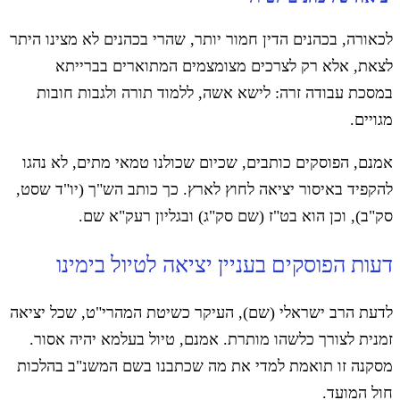
לכאורה, בכהנים הדין חמור יותר, שהרי בכהנים לא מצינו היתר
לצאת, אלא רק לצרכים מצומצמים המתוארים בברייתא
במסכת עבודה זרה: לישא אשה, ללמוד תורה ולגבות חובות
מגויים.
אמנם, הפוסקים כותבים, שכיום שכולנו טמאי מתים, לא נהגו
להקפיד באיסור יציאה לחוץ לארץ. כך כותב הש"ך (יו"ד שסט,
סק"ב), וכן הוא בט"ז (שם סק"ג) ובגליון רעק"א שם.
דעות הפוסקים בעניין יציאה לטיול בימינו
לדעת הרב ישראלי (שם), העיקר כשיטת המהרי"ט, שכל יציאה
זמנית לצורך כלשהו מותרת. אמנם, טיול בעלמא יהיה אסור.
מסקנה זו תואמת למדי את מה שכתבנו בשם המשנ"ב בהלכות
חול המועד.