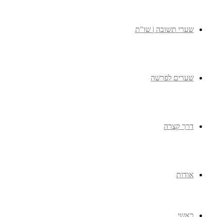
שערי תשובה | שו"ת
שערים לפרשה
דרך קצרה
אודות
ראשי