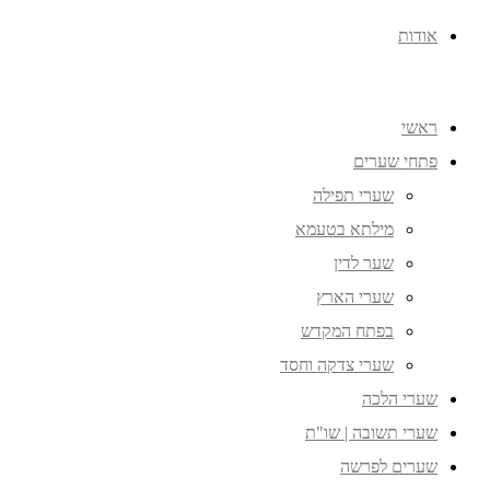
אודות
ראשי
פתחי שערים
שערי תפילה
מילתא בטעמא
שער לדין
שערי הארץ
בפתח המקדש
שערי צדקה וחסד
שערי הלכה
שערי תשובה | שו"ת
שערים לפרשה