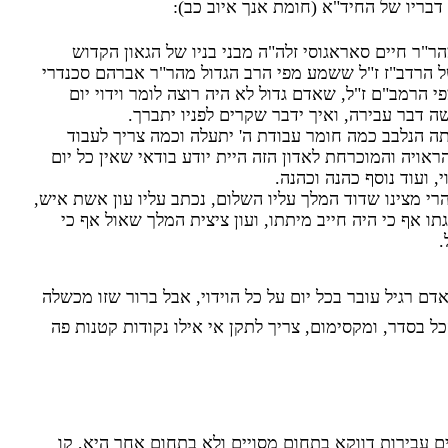
ת דבריו של החיד"א (חומת אנך איוב כב):
"ר חיים סאראגוסי זלה"ה מבני בניו של הגאון הקדוש
של הרדב"ז ז"ל ששמע מפי הרב הגדול מהר"ר אברהם סכנדרי
 הרמב"ם ז"ל, שאדם גדול לא היה רוצה לומר וידוי יום
ה דבר עבירה, ואיך ידבר שקרים לפניו יתברך.
תה הנלבב כמה חומר עבודת ה' יתעלה וכמה צריך לעבוד
ראויה והמוכרחת לאדון הזה היית יודע בודאי שאין כל יום
 ועוד נוסף כהנה וכהנה.
הרי מצינו שדוד המלך עליו השלום, נכתב עליו עון אשת איש,
תו אף כי היה חייב מיתתו, ועון ציצית המלך שאול אף כי
.
ם רגיל עובר בכל יום על כל הוידוי, אבל ברור שזו מכשלה
 בסדר, ומקסימום, צריך לתקן אי אילו נקודות קטנות פה
ם עבירות דווקא בתחום מסויים ולא בתחום אחר היא, קו