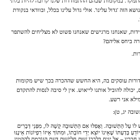
התמקד. במקומות שבהם ההתמודדות שלנו קרובה להיות בלתי
 הזה 'גדול עלינו'. אולי גדול עלינו בכלל, ובוודאי בנקודת
ידות, שאנחנו מרגישים שאנחנו פשוט לא מצליחים להשתפר
רה ביחס אליהם?
ות.
דורות עוסקים בה, היא החשש שההכרה בכך שיש מקומות
יכולה להוביל אותנו לייאוש. אין לי סיבה לנסות להתקדם
מילא אני רשע.
בה יג, ט):
שׁ לוֹ עַל הַתְּשׁוּבָה. וַאֲפִלּוּ אִם הַתְּשׁוּבָה קָשָׁה לוֹ, מִפְּנֵי דְּבָרִים
דֵעַ בְּדַעְתּוֹ שֶׁאֵינוֹ יוֹצֵא יְדֵי חוֹבָתוֹ, וּמִתּוֹךְ אֵיזוֹ רִפְיוֹנוֹת אֵינֶנּוּ
ֵין חֲבֵרָיו – אַל יַנִּיחַ בִּלְבָבוֹ שׁוּם חֲלִישׁוּת דַּעַת הַגּוֹרֶמֶת לְהַקְטִין