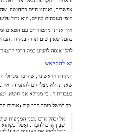
וכאמור, במקומות האלו אני רוצה ל
אפשרית, ואנחנו חיים בתחושה, שהנושא
הזמן הנוכחית בחיים, הוא גדול עלינו.
איך אנחנו מתמודדים עם חטאים ומ
בהם? שאין שום תזוזה בנקודת הבחי
להלן אנסה להציע כמה דרכי התמודד
לא להתייאש
הנקודה הראשונה, שהרבה מגדולי ה
שאנחנו לא מצליחים להתמודד איתם, 
בעבודת ה', כי ממילא אני חוטא, ומ
כך למשל כותב הרב קוק (אורות התשו
אַל יִבָּהֵל אָדָם מִפְּנֵי הַמְּנִיעוֹת שֶׁיֵּ
שֶׁבֵּין אָדָם לַחֲבֵרו, וַאֲפִלּוּ כְּשֶׁהוּא יוֹ
יָכוֹל לְתַקֵּן אֶת הָעִנְיָנִים שֶׁבֵּינוֹ לְב