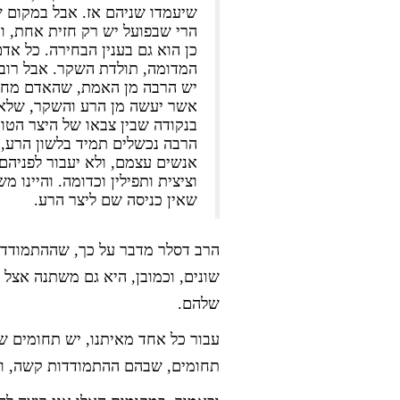
שיעמדו שניהם אז. אבל במקום ש
הרי שבפועל יש רק חזית אחת, ו
כן הוא גם בענין הבחירה. כל אד
המדומה, תולדת השקר. אבל רוב
יש הרבה מן האמת, שהאדם מחונך
אשר יעשה מן הרע והשקר, שלא י
בנקודה שבין צבאו של היצר הטוב
הרבה נכשלים תמיד בלשון הרע, מ
אנשים עצמם, ולא יעבור לפניהם
וציצית ותפילין וכדומה. והיינו מ
שאין כניסה שם ליצר הרע.
הרב דסלר מדבר על כך, שההתמודדו
שונים, וכמובן, היא גם משתנה אצל
שלהם.
עבור כל אחד מאיתנו, יש תחומים שב
תחומים, שבהם ההתמודדות קשה, ואפ