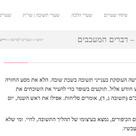
פתחי שערים
שערי הלכה
שערי תשובה | שו"ת
שערים
 דברים המעכבים
ראשי
»
שערים לפרשה
»
דרשת
רשה העוסקת בענייני תשובה בשבת שובה. הלא את מסע החזרה
 חודש אלול. תוקעים בשופר כדי להעיר את השוכחים את
ם (תשובה ג, ד), אומרים סליחות. אפילו את ראש השנה, יום
ם הכיפורים, נמצא בעיצומו של תהליך התשובה, לחיי. ומי שלא
כשיו.