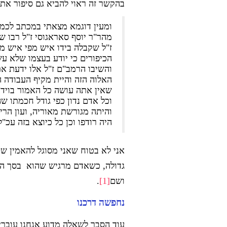
בהקשר זה ראוי להביא גם סיפור א
ומעין דוגמא מצאתי במכתב לכמהר
מהר"ר יוסף סאראגוסי ז"ל רבו 
ז"ל שקבלה בידו איש מפי איש מפי
הכיפורים כי יודע בעצמו שלא עש
והשיבו הרמב"ם ז"ל אלו ידעת א
האלוה הזה והיית מקיף העבודה ה
שאין אתה עושה כל האמור בוידוי,
וכל אדם נדון כפי גודל חכמתו ש
והיתה מגורשת מאוריה, ועון הריג
היה רודפו וכן כל כיוצא בזה עכ"ל
אני לא בטוח שאני מסוגל להאמין שאד
גדולה, כשאדם מרגיש שהוא בסך הכל
ושם
[1]
.
נחפשה דרכנו
עוד הסבר לשאלה מדוע אנחנו עוברי