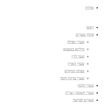
אודות
ראשי
פתחי שערים
שערי תפילה
מילתא בטעמא
שער לדין
שערי הארץ
בפתח המקדש
שערי צדקה וחסד
שערי הלכה
שערי תשובה | שו"ת
שערים לפרשה