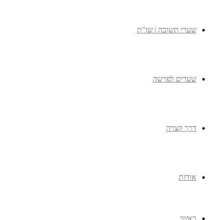
שערי תשובה | שו"ת
שערים לפרשה
דרך קצרה
אודות
ראשי