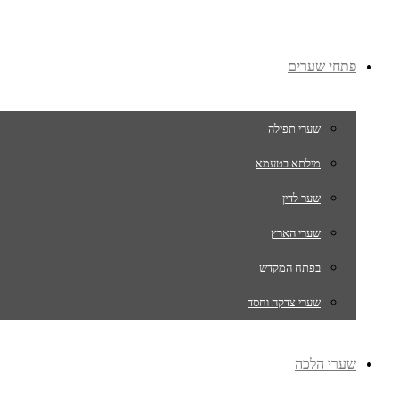
פתחי שערים
שערי תפילה
מילתא בטעמא
שער לדין
שערי הארץ
בפתח המקדש
שערי צדקה וחסד
שערי הלכה