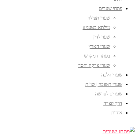
פתחי שערים
שערי תפילה
מילתא בטעמא
שער לדין
שערי הארץ
בפתח המקדש
שערי צדקה וחסד
שערי הלכה
שערי תשובה | שו"ת
שערים לפרשה
דרך קצרה
אודות