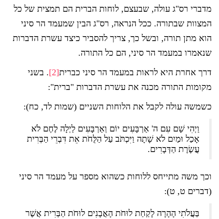
מדברי רס"ג עולה, שבעצם, לוחות הברית הם תמצית של כל
המצוות שבתורה. ככל הנראה, רס"ג הבין שמעמד הר סיני
הוא מתן תורה, ובשל כך, צריך להסביר כיצד עשרת הדברות
שנאמרו במעמד הר סיני, הם כל התורה.
דרך אחרת היא לראות במעמד הר סיני כברית
[2]
. בשני
מקומות התורה מכנה את עשרת הדברות "ברית":
כשמשה עולה לקבל את הלוחות השניים (שמות לד, כח):
וַיְהִי שָׁם עִם ה' אַרְבָּעִים יוֹם וְאַרְבָּעִים לַיְלָה לֶחֶם לֹא
אָכַל וּמַיִם לֹא שָׁתָה וַיִּכְתֹּב עַל הַלֻּחֹת אֵת דִּבְרֵי הַבְּרִית
עֲשֶׂרֶת הַדְּבָרִים.
וכך משה מתייחס ללוחות כשהוא מספר על מעמד הר סיני
(דברים ט, ט):
בַּעֲלֹתִי הָהָרָה לָקַחַת לוּחֹת הָאֲבָנִים לוּחֹת הַבְּרִית אֲשֶׁר