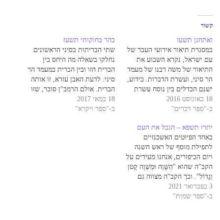
קשור
ואתחנן תשעו
בהר בחוקותי תשעז
במסגרת תיאור אירועי העבר של
שתי הבריתות בסיני הראשונים
עם ישראל, נקרא השבוע את
נחלקו בשאלה מה היחס בין
התיאור של משה רבנו של מעמד
הברית הזו ובין הברית במעמד הר
הר סיני, ועשרת הדברות. כידוע,
סיני. לדעת האבן עזרא, זו אותה
ישנם הבדלים בין נוסח עשרת
הברית. אולם הרמב"ן סובר, שזו
18 באוגוסט 2016
הדברות המופיע בפרשת יתרו,
18 במאי 2017
ברית שניה, שנחתמה בהר סיני
ב-"ספר דברים"
ובין זה המופיע בפרשתנו. אחד
ב-"ספר ויקרא"
בין הקב"ה ובין משה, במעמד
ההבדלים הוא, שבפרשת יתרו
קבלת הלוחות השניות. מה בין
יתרו תשפא – הגבל את העם
התורה מצווה אותנו ’זכור את יום
הברית הראשונה לברית השניה?
באחד הפיוטים האשכנזיים
השבת לקדשו‘. ואילו בפרשתנו
אני חושב שקל לענות על…
לתפילת מוסף של ראש השנה
נאמר…
ויום הכיפורים, אנחנו מעידים על
הקב"ה שהוא "הַשָּׁוֶה וּמַשְׁוֶה קָטֹן
וְגָדוֹל". וכך הקב"ה מצווה גם
3 בפברואר 2021
אותנו "לא תכירו פנים במשפט,
ב-"ספר שמות"
כקטן כגדול תשמעו" "ודל לא
תהדר בריבו" "העשיר לא ירבה
והדל לא ימעיט ממחצית השקל".