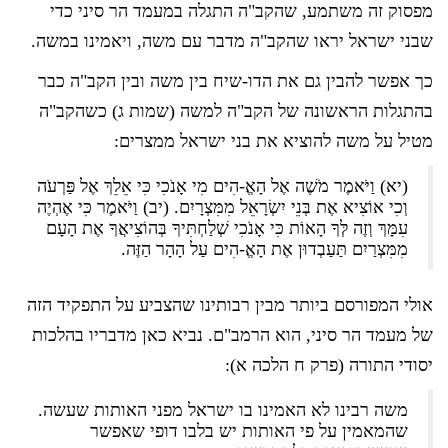
מפסוק זה משתמע, שהקב"ה התגלה במעמד הר סיני כדי
שבני ישראל יראו שהקב"ה מדבר עם משה, ויאמינו במשה.
כך אפשר להבין גם את הדו-שיח בין משה ובין הקב"ה כבר
בהתגלות הראשונה של הקב"ה למשה (שמות ג) כשהקב"ה
מטיל על משה להוציא את בני ישראל ממצרים:
(יא) וַיֹּאמֶר מֹשֶׁה אֶל הָאֱ-הִים מִי אָנֹכִי כִּי אֵלֵךְ אֶל פַּרְעֹה
וְכִי אוֹצִיא אֶת בְּנֵי יִשְׂרָאֵל מִמִּצְרָיִם. (יב) וַיֹּאמֶר כִּי אֶהְיֶה
עִמָּךְ וְזֶה לְּךָ הָאוֹת כִּי אָנֹכִי שְׁלַחְתִּיךָ בְּהוֹצִיאֲךָ אֶת הָעָם
מִמִּצְרַיִם תַּעַבְדוּן אֶת הָאֱ-הִים עַל הָהָר הַזֶּה.
אולי המפורסם ביותר מבין רבותינו שהצביע על התפקיד הזה
של מעמד הר סיני, הוא הרמב"ם. נביא כאן מדבריו בהלכות
יסודי התורה (פרק ח הלכה א):
משה רבינו לא האמינו בו ישראל מפני האותות שעשה.
שהמאמין על פי האותות יש בלבו דופי שאפשר