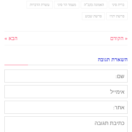
אבל בפרשתנו, אנחנו מוצאים
ברית סיני
האמונה בקב"ה
מעמד הר סיני
עשרת הדברות
נימה קצת שונה.…
פרשת יתרו
פרשת שבוע
« הקודם
הבא »
השארת תגובה