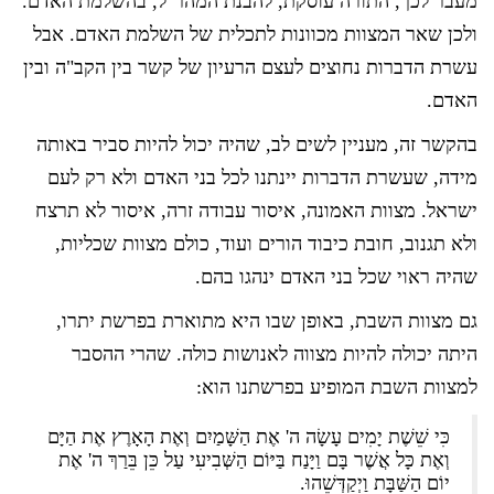
מעבר לכך, התורה עוסקת, להבנת המהר"ל, בהשלמת האדם.
ולכן שאר המצוות מכוונות לתכלית של השלמת האדם. אבל
עשרת הדברות נחוצים לעצם הרעיון של קשר בין הקב"ה ובין
האדם.
בהקשר זה, מעניין לשים לב, שהיה יכול להיות סביר באותה
מידה, שעשרת הדברות יינתנו לכל בני האדם ולא רק לעם
ישראל. מצוות האמונה, איסור עבודה זרה, איסור לא תרצח
ולא תגנוב, חובת כיבוד הורים ועוד, כולם מצוות שכליות,
שהיה ראוי שכל בני האדם ינהגו בהם.
גם מצוות השבת, באופן שבו היא מתוארת בפרשת יתרו,
היתה יכולה להיות מצווה לאנושות כולה. שהרי ההסבר
למצוות השבת המופיע בפרשתנו הוא:
כִּי שֵׁשֶׁת יָמִים עָשָׂה ה' אֶת הַשָּׁמַיִם וְאֶת הָאָרֶץ אֶת הַיָּם
וְאֶת כָּל אֲשֶׁר בָּם וַיָּנַח בַּיּוֹם הַשְּׁבִיעִי עַל כֵּן בֵּרַךְ ה' אֶת
יוֹם הַשַּׁבָּת וַיְקַדְּשֵׁהוּ.