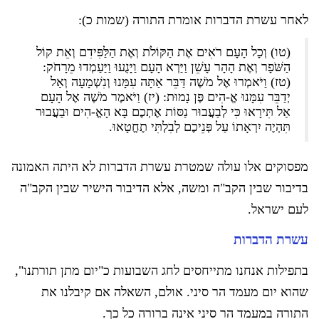
לאחר עשרת הדברות אומרת התורה (שמות כ):
(טו) וְכָל הָעָם רֹאִים אֶת הַקּוֹלֹת וְאֶת הַלַּפִּידִם וְאֵת קוֹל
הַשֹּׁפָר וְאֶת הָהָר עָשֵׁן וַיַּרְא הָעָם וַיָּנֻעוּ וַיַּעַמְדוּ מֵרָחֹק:
(טז) וַיֹּאמְרוּ אֶל מֹשֶׁה דַּבֵּר אַתָּה עִמָּנוּ וְנִשְׁמָעָה וְאַל
יְדַבֵּר עִמָּנוּ אֱ-הִים פֶּן נָמוּת: (יז) וַיֹּאמֶר מֹשֶׁה אֶל הָעָם
אַל תִּירָאוּ כִּי לְבַעֲבוּר נַסּוֹת אֶתְכֶם בָּא הָאֱ-הִים וּבַעֲבוּר
תִּהְיֶה יִרְאָתוֹ עַל פְּנֵיכֶם לְבִלְתִּי תֶחֱטָאוּ.
מפסוקים אלו עולה שמטרת עשרת הדברות לא היתה האמונה
בדיבור שבין הקב"ה ומשה, אלא הדיבור הישיר שבין הקב"ה
לעם ישראל.
עשרת הדברות
בתפילות אנחנו מתייחסים לחג השבועות כ"יום מתן תורתנו",
שהוא יום מעמד הר סיני. אולם, השאלה אם קיבלנו את
התורה במעמד הר סיני אינה ברורה כל כך.