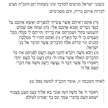
כשבני ישראל מגיעים למדבר סיני (שמות יט) הקב"ה מציע
לכרות איתם ברית, והם מסכימים:
(ד) אַתֶּם רְאִיתֶם אֲשֶׁר עָשִׂיתִי לְמִצְרָיִם וָאֶשָּׂא אֶתְכֶם עַל
כַּנְפֵי נְשָׁרִים וָאָבִא אֶתְכֶם אֵלָי: (ה) וְעַתָּה אִם שָׁמוֹעַ
תִּשְׁמְעוּ בְּקֹלִי וּשְׁמַרְתֶּם אֶת בְּרִיתִי וִהְיִיתֶם לִי סְגֻלָּה מִכָּל
הָעַמִּים כִּי לִי כָּל הָאָרֶץ: (ו) וְאַתֶּם תִּהְיוּ לִי מַמְלֶכֶת
כֹּהֲנִים וְגוֹי קָדוֹשׁ אֵלֶּה הַדְּבָרִים אֲשֶׁר תְּדַבֵּר אֶל בְּנֵי
יִשְׂרָאֵל:
(ז) וַיָּבֹא מֹשֶׁה וַיִּקְרָא לְזִקְנֵי הָעָם וַיָּשֶׂם לִפְנֵיהֶם אֵת כָּל
הַדְּבָרִים הָאֵלֶּה אֲשֶׁר צִוָּהוּ ה': (ח) וַיַּעֲנוּ כָל הָעָם יַחְדָּו
וַיֹּאמְרוּ כֹּל אֲשֶׁר דִּבֶּר ה' נַעֲשֶׂה וַיָּשֶׁב מֹשֶׁה אֶת דִּבְרֵי
הָעָם אֶל ה'
לאחר הסכמה זו, אומר הקב"ה למשה (פס' ט):
וַיֹּאמֶר ה' אֶל מֹשֶׁה הִנֵּה אָנֹכִי בָּא אֵלֶיךָ בְּעַב הֶעָנָן בַּעֲבוּר
יִשְׁמַע הָעָם בְּדַבְּרִי עִמָּךְ וְגַם בְּךָ יַאֲמִינוּ לְעוֹלָם.