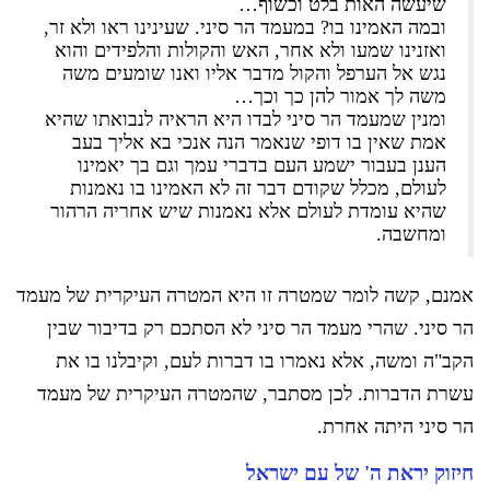
שיעשה האות בלט וכשוף…
ובמה האמינו בו? במעמד הר סיני. שעינינו ראו ולא זר,
ואזנינו שמעו ולא אחר, האש והקולות והלפידים והוא
נגש אל הערפל והקול מדבר אליו ואנו שומעים משה
משה לך אמור להן כך וכך…
ומנין שמעמד הר סיני לבדו היא הראיה לנבואתו שהיא
אמת שאין בו דופי שנאמר הנה אנכי בא אליך בעב
הענן בעבור ישמע העם בדברי עמך וגם בך יאמינו
לעולם, מכלל שקודם דבר זה לא האמינו בו נאמנות
שהיא עומדת לעולם אלא נאמנות שיש אחריה הרהור
ומחשבה.
אמנם, קשה לומר שמטרה זו היא המטרה העיקרית של מעמד
הר סיני. שהרי מעמד הר סיני לא הסתכם רק בדיבור שבין
הקב"ה ומשה, אלא נאמרו בו דברות לעם, וקיבלנו בו את
עשרת הדברות. לכן מסתבר, שהמטרה העיקרית של מעמד
הר סיני היתה אחרת.
חיזוק יראת ה' של עם ישראל