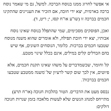
אי אפשר לחרוג ממנו בנוסח הברכה. למשל, גם מי שאמר נוסח
ברכה בארמית, יצא ידי חובה, אם הזכיר את העניינים שהתקינו
חכמים בברכה זו (שו"ע או"ח קסז, י; ריט, ד).
ואכן, הפוסקים מסכימים, שמי שהתפלל בנוסח שאינו נוסח
אבותיו, יצא ידי חובת תפילה, ולא אומרים שהוא משנה מנוסח
שטבעו חכמים בברכות. כלומר, הנוסחים השונים, אף שיש
בהם הבדלים קלים במילים, אינם בכלל שינוי מטבע.
קל וחומר, שכשמדברים על משהו שאינו תקנת חכמים, אלא
פיוטים, אין לכך שום קשר לרעיון של 'משנה ממטבע שטבעו
חכמים בברכות'.
נבסס מעט את הדברים. הטור בהלכות חנוכה (או"ח תרע)
מתייחס למנהג הנשים שלא לעשות מלאכה בזמן שנרות חנוכה
דולקים: