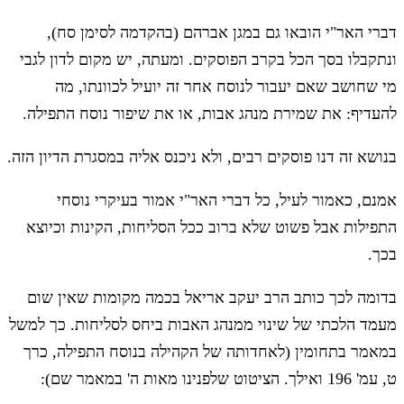
דברי האר"י הובאו גם במגן אברהם (בהקדמה לסימן סח),
ונתקבלו בסך הכל בקרב הפוסקים. ומעתה, יש מקום לדון לגבי
מי שחושב שאם יעבור לנוסח אחר זה יועיל לכוונתו, מה
להעדיף: את שמירת מנהג אבות, או את שיפור נוסח התפילה.
בנושא זה דנו פוסקים רבים, ולא ניכנס אליה במסגרת הדיון הזה.
אמנם, כאמור לעיל, כל דברי האר"י אמור בעיקרי נוסחי
התפילות אבל פשוט שלא ברוב ככל הסליחות, הקינות וכיוצא
בכך.
בדומה לכך כותב הרב יעקב אריאל בכמה מקומות שאין שום
מעמד הלכתי של שינוי ממנהג האבות ביחס לסליחות. כך למשל
במאמר בתחומין (לאחדותה של הקהילה בנוסח התפילה, כרך
ט, עמ' 196 ואילך. הציטוט שלפנינו מאות ה' במאמר שם):