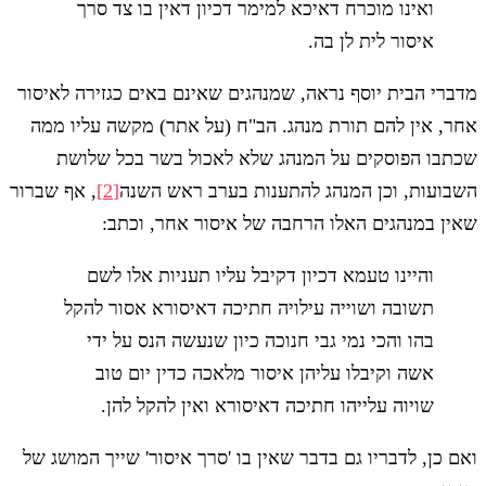
ואינו מוכרח דאיכא למימר דכיון דאין בו צד סרך
איסור לית לן בה.
מדברי הבית יוסף נראה, שמנהגים שאינם באים כגזירה לאיסור
אחר, אין להם תורת מנהג. הב"ח (על אתר) מקשה עליו ממה
שכתבו הפוסקים על המנהג שלא לאכול בשר בכל שלושת
השבועות, וכן המנהג להתענות בערב ראש השנה
[2]
, אף שברור
שאין במנהגים האלו הרחבה של איסור אחר, וכתב:
והיינו טעמא דכיון דקיבל עליו תעניות אלו לשם
תשובה ושוייה עילויה חתיכה דאיסורא אסור להקל
בהו והכי נמי גבי חנוכה כיון שנעשה הנס על ידי
אשה וקיבלו עליהן איסור מלאכה כדין יום טוב
שויוה עלייהו חתיכה דאיסורא ואין להקל להן.
ואם כן, לדבריו גם בדבר שאין בו 'סרך איסור' שייך המושג של