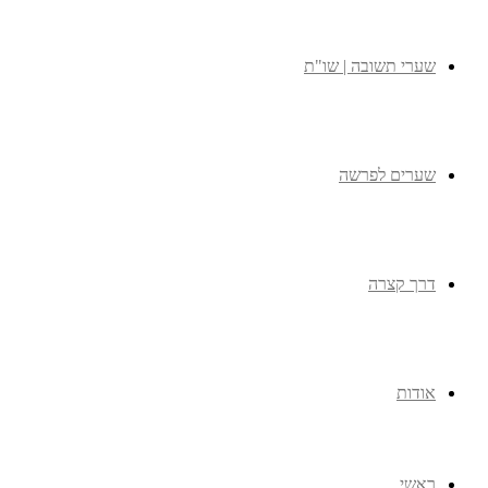
שערי תשובה | שו"ת
שערים לפרשה
דרך קצרה
אודות
ראשי