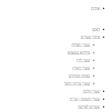
אודות
ראשי
פתחי שערים
שערי תפילה
מילתא בטעמא
שער לדין
שערי הארץ
בפתח המקדש
שערי צדקה וחסד
שערי הלכה
שערי תשובה | שו"ת
שערים לפרשה