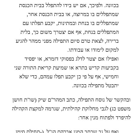
בכוונה. ולפיכך, אם יש בידו להתפלל בבית הכנסת
שמתפללים בו במרוצה, או בבית הכנסת אחר,
שמתפללים בו בנחת ובמתינות, יקבע תפלתו עם
המתפללים בנחת, אף אם יצטרך משום כך, בלית
ברירה, לצאת טרם סיום התפילה מפני ממהר להגיע
למקום לימודו או עבודתו.
ואפילו אם יצטר לדלג בפסוקי דזמרא, או יפסיד
בקביעות קדיש בתרא או שמיעת קריאת התורה שני
וחמישי, אף על פי כן יקבע תפלו עמהם, כדי שלא
יתבטל מתפילה בכוונה.
ובהקשר של נוסח התפילה, כתב המהר"ם שיק (שו"ת חושן
משפט כג) לגבי מחלוקת קהילתית, שגרמה למקצת הקהילה
להיפרד ולפתוח מנין אחר:
ואף על גב שכתב המגן אברהם הנ"ל (-תחילת סימן