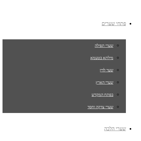
פתחי שערים
שערי תפילה
מילתא בטעמא
שער לדין
שערי הארץ
בפתח המקדש
שערי צדקה וחסד
שערי הלכה