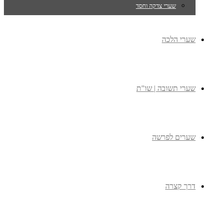
שערי צדקה וחסד
שערי הלכה
שערי תשובה | שו"ת
שערים לפרשה
דרך קצרה