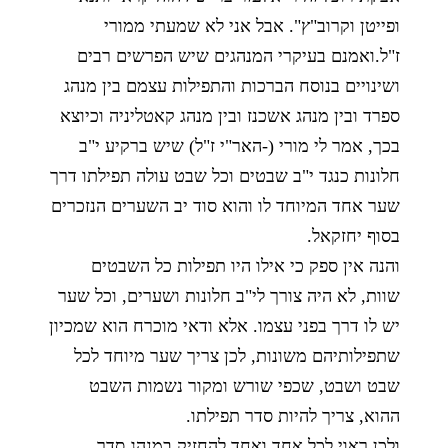
ופייטן וקרוב"ץ". אבל אני לא שמעתי ממורי
ז"ל.ואמנם בעיקרי המנהגים שיש הפרשים רבים
ושינויים בנוסח הברכות והתפילות עצמם בין מנהג
ספרד ובין מנהג אשכנז ובין מנהג קאטליניה וכיוצא
בכך, אמר לי מורי (-האר"י ז"ל) שיש ברקיע י"ב
חלונות כנגד י"ב שבטים וכל שבט עולה תפילתו דרך
שער אחד המיוחד לו והוא סוד יב השערים הנזכרים
בסוף יחזקאל.
והנה אין ספק כי אילו היו תפילות כל השבטים
שוות, לא היה צורך לי"ב חלונות ושערים, וכל שער
יש לו דרך בפני עצמו. אלא ודאי מוכרח הוא שמכיון
שתפילותיהם משונות, לכן צריך שער מיוחד לכל
שבט ושבט, שכפי שורש ומקור נשמות השבט
ההוא, צריך להיות סדר תפילתו.
ולכן ראוי לכל אחד ואחד להחזיק במנהג סדר