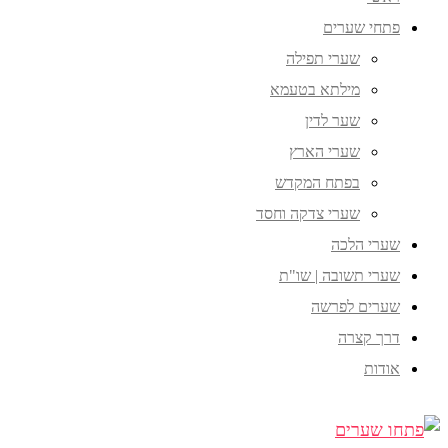
פתחי שערים
שערי תפילה
מילתא בטעמא
שער לדין
שערי הארץ
בפתח המקדש
שערי צדקה וחסד
שערי הלכה
שערי תשובה | שו"ת
שערים לפרשה
דרך קצרה
אודות