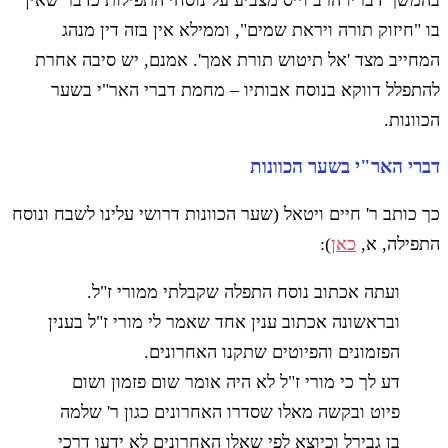
בהמשך דבריו הרב וייס מצביע על נוסחי התפילות כדבר שאין
בו "חיזוק תורה ויראת שמים", וממילא אין בזה דין מנהג
המחייב מצד 'אל תיטוש תורת אמך'. אמנם, יש סיבה אחרת
להתפלל דווקא בנוסח אבותיו – מחמת דברי האר"י בשער
הכוונות.
דברי האר"י בשער הכוונות
כך כותב ר' חיים ויטאל (שער הכוונות דרושי עלינו לשבח ונוסח
התפילה, א,
כאן
):
ועתה אכתוב נוסח התפלה שקבלתי ממורי ז"ל.
ובראשונה אכתוב ענין אחד שאמר לי מורי ז"ל בענין
הפזמונים והפיוטים שתקנו האחרונים.
דע לך כי מורי ז"ל לא היה אומר שום פזמון ושום
פיוט ובקשה מאלו שסדרו האחרונים כגון ר' שלמה
בן גבירל וכיוצא לפי שאלו האחרונים לא ידעו דרכי