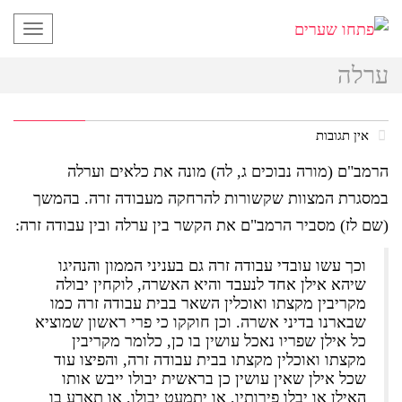
תפריט
ערלה
אין תגובות
הרמב"ם (מורה נבוכים ג, לה) מונה את כלאים וערלה
במסגרת המצוות שקשורות להרחקה מעבודה זרה. בהמשך
(שם לז) מסביר הרמב"ם את הקשר בין ערלה ובין עבודה זרה:
וכך עשו עובדי עבודה זרה גם בעניני הממון והנהיגו
שיהא אילן אחד לנעבד והיא האשרה, לוקחין יבולה
מקריבין מקצתו ואוכלין השאר בבית עבודה זרה כמו
שבארנו בדיני אשרה. וכן חוקקו כי פרי ראשון שמוציא
כל אילן שפריו נאכל עושין בו כן, כלומר מקריבין
מקצתו ואוכלין מקצתו בבית עבודה זרה, והפיצו עוד
שכל אילן שאין עושין כן בראשית יבולו ייבש אותו
האילן או יבלו פירותיו, או יתמעט יבולו, או תארע בו