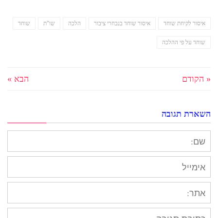
יהיה ליד השדה שלו. האחים,
לעומת זאת, רצו לעשות הגרלה.
כך, אם חלק הירושה שסמוך
איסור לקיחת שוחד
איסור שוחד בנבחרי ציבור
הלכה
שו"ת
שוחד
לשדה של אותו האח…
שוחד על פי ההלכה
« הקודם
הבא »
השארת תגובה