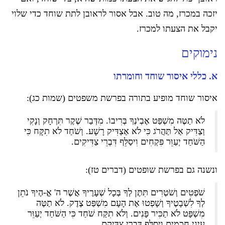
יזכה במכרז, מה טוב. אבל אסור לראובן לתת שוחד כדי שלוי
יקבל את הצעתו למכרז.
נימוקים
א. כללי איסור שוחד וחומרתו
איסור שוחד מופיע בתורה בפרשת משפטים (שמות כג):
לֹא תַטֶּה מִשְׁפַּט אֶבְיֹנְךָ בְּרִיבוֹ. מִדְּבַר שֶׁקֶר תִּרְחָק וְנָקִי
וְצַדִּיק אַל תַּהֲרֹג כִּי לֹא אַצְדִּיק רָשָׁע. וְשֹׁחַד לֹא תִקָּח כִּי
הַשֹּׁחַד יְעַוֵּר פִּקְחִים וִיסַלֵּף דִּבְרֵי צַדִּיקִים.
ונשנה גם בפרשת שופטים (דברים טז):
שֹׁפְטִים וְשֹׁטְרִים תִּתֶּן לְךָ בְּכָל שְׁעָרֶיךָ אֲשֶׁר ה' אֱ-הֶיךָ נֹתֵן
לְךָ לִשְׁבָטֶיךָ וְשָׁפְטוּ אֶת הָעָם מִשְׁפַּט צֶדֶק. לֹא תַטֶּה
מִשְׁפָּט לֹא תַכִּיר פָּנִים. וְלֹא תִקַּח שֹׁחַד כִּי הַשֹּׁחַד יְעַוֵּר
עֵינֵי חֲכָמִים וִיסַלֵּף דִּבְרֵי צַדִּיקִם.