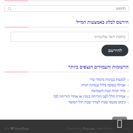
הירשם לבלוג באמצעות המייל
כתובת
דואר
אלקטרוני
להירשם
הרשומות והעמודים הנצפים ביותר
למנצח בנגינות מזמור שיר
אכילה בסוכה בליל שמחת תורה
מתי תהיה שנת השמיטה
אמירת הלל לפני הזריחה במנין או אחרי הזריחה לבד
כיבוס מכנסי שבת לצורך שבת חול המועד
גלילה
We
Theme by
- WordPress Themes
WordPress
Pojo.me