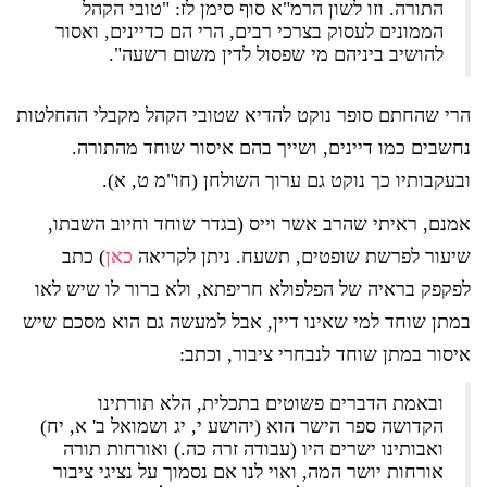
התורה. וזו לשון הרמ"א סוף סימן לז: "טובי הקהל
הממונים לעסוק בצרכי רבים, הרי הם כדיינים, ואסור
להושיב ביניהם מי שפסול לדין משום רשעה".
הרי שהחתם סופר נוקט להדיא שטובי הקהל מקבלי ההחלטות
נחשבים כמו דיינים, ושייך בהם איסור שוחד מהתורה.
ובעקבותיו כך נוקט גם ערוך השולחן (חו"מ ט, א).
אמנם, ראיתי שהרב אשר וייס (בגדר שוחד וחיוב השבתו,
שיעור לפרשת שופטים, תשעח. ניתן לקריאה
כאן
) כתב
לפקפק בראיה של הפלפולא חריפתא, ולא ברור לו שיש לאו
במתן שוחד למי שאינו דיין, אבל למעשה גם הוא מסכם שיש
איסור במתן שוחד לנבחרי ציבור, וכתב:
ובאמת הדברים פשוטים בתכלית, הלא תורתינו
הקדושה ספר הישר הוא (יהושע י, יג ושמואל ב' א, יח)
ואבותינו ישרים היו (עבודה זרה כה.) ואורחות תורה
אורחות יושר המה, ואוי לנו אם נסמוך על נציגי ציבור