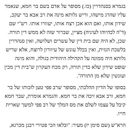
בגמרא בסנהדרין (כז.) מסופר על אדם בשם בר חמא, שנאמר
עליו שהרג מישהו, וריש גלותא מינה את רב אבא בר יעקב,
שידון אותו, ואם הוא אכן רצח אותו, יעוורו אותו. רש"י שם
(ד"ה לכהיוהו לעיניה) מציין, שברור שזה לא ממש דין תורה.
שכן, לא היה שם בית דין של עשרים ושלושה, ואין סנהדרין
בלשכת הגזית, ואין בכלל עונש של עיוורון לרוצח, אלא שריש
גלותא היה ממונה על הקהילה היהודית בגולה, והוא מינה
שופט שידון שלא כדין תורה, רק מכח העקרון ש"בית דין מכין
ועונשין שלא מן התורה".
בסופו של הדיון ההלכתי, מסופר שרב פפי טען לזכותו של בר
חמא, ורב אבא זיכה את בר חמא. והגמרא אומרת, שבר חמא
קיבל על עצמו לשלם את מס המלך של רב פפי למשך שארית
חייו.
הרא"ש (שם סימן יז) מעיר: "ובלאו הכי פטירי רבנן מכרגא,