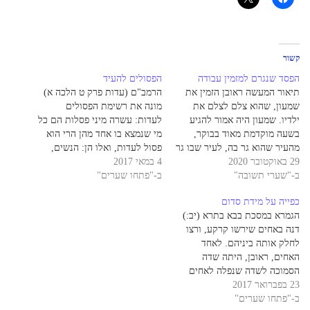
קשור
הפסד שנגרם למזמין עבודה
הפסולים להעיד
תיאור המעשה ראובן הזמין את
הרמב"ם (עדות פרק ט הלכה א)
שמעון, שהוא צלם לצלם את
מונה את רשימת הפסולים
ילדיו. שמעון היה אמור להגיע
לעדות: עשרה מיני פסלות הם כל
בשעה מוקדמת מאוד בבוקר,
מי שנמצא בו אחד מהן הרי הוא
מהעיר שהוא גר בה, לעיר שבו גר
פסול לעדות, ואלו הן: הנשים,
29 באוקטובר 2020
ראובן. ההזמנה התבצעה חודש
4 במאי 2017
והעבדים, והקטנים, והשוטים,
ב-"שערי תשובה"
מראש. כדי שהצילומים יעברו
ב-"פתחו שערים"
והחרשים, והסומים, והרשעים,
בצורה טובה, הזמין ראובן את
והבזויין, והקרובין, והנוגעין
כפייה על מידת סדום
קרובת משפחתו, שתשהה אצלו
בעדותן, הרי אלו עשרה. השבוע
הגמרא במסכת בבא בתרא (יב:)
בבית בלילה שלפני הצילומים,
נדון בפסלותם של קרוב, רשע
דנה באחים שירשו קרקע, ורצו
וביום הצילומים, וכך…
ואשה. ובפסול נוגע…
לחלק אותה ביניהם. לאחד
האחים, ראובן, היתה שדה
הסמוכה לשדה שנפלה לאחים
23 בפברואר 2017
בירושה, והוא ביקש, שהחלק של
ב-"פתחו שערים"
השדה שבירושה שהוא מקבל,