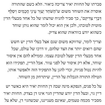
סברתו של החוות יאיר צריכה ביאור. הלא כשם שהתורה
אוסרת את השוחד משום ש"הַשֹּׁחַד יְעַוֵּר עֵינֵי חֲכָמִים וִיסַלֵּף
דִּבְרֵי צַדִּיקִם", כך סביר להניח שדעתו של כל אחד מבעלי הדין
מוטית לטובתו, ולכן אין הוא יכול לומר שהוא נותן שוחד
כשהוא יודע בוודאות שהוא צדיק.
וצריך לומר, שדווקא משום שגם אצל בעלי הדין יש חשש
שהם רואים יותר את הצד שלהם, זו דרכו של עולם, שכל
אחד מבעלי הדין יפעל לטובת עצמו. וממילא להם אין איסור
שוחד, אלא רק איסור של לפני עוור. אבל הדיין, תפקידו הוא
להיות נטול פניות, וכדי להגן על התפקיד הזה ולאפשר אותו,
הטילה התורה הגבלות על הדיין, שיתרחק מן השוחד.
על כל פנים, הנפקא מינה שבה דן החוות יאיר היא כאשר יש
דיין גוי, ובעל הדין יודע שהדיין הגוי אינו דן בצדק. החוות יאיר
מסביר מכמה טעמים, שאינם מענייננו, שכשהגוי דן, שלא על