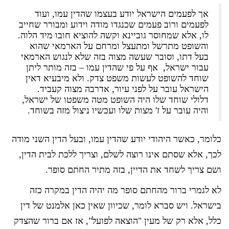
אך לפעמים הישראל יודע בעצמו שהדין עמו, ועוד
לפעמים ורוב פעמים שכנגדו מודה וידוע ומבורר שחייב
לו, אלא שמחוסר גוביינא וקשה להוציא חובו מיד הלוה.
והשופט מתרשל ומתעצל ומרחם על הארמאי שהוא
בעל דתו, וסובר שעשה מצוה בזה שלא לנגוש הארמאי
עבור ישראל, אף על פי שהדין עמו – בזה מותר ליתן
שוחד להשופט לעשות משפט צדק. ולא מיבעיא דאין
הישראל עובר על לפני עיור, אדרבה מצוה קעביד.
דלולי שוחד שלו היה השופט מטה משפטו של ישראל,
והיה עובר על ז' מצות שלו ועכשיו ניצול מזה בשוחד.
כלומר, כאשר היהודי יודע שהדין עמו, ובעל הדין השני מודה
לכך, אלא שסתם אינו רוצה לשלם, וצריך ללכת לבית הדין,
ושם צריך לשחד את הדיין, בזה מתיר החתם סופר.
לא לגמרי ברור מהחתם סופר מה יהיה הדין במקרה כזה
בישראל. ויש סברא לומר, שכיוון שאין כאן אלמנט של דין
כלל, אלא רק של מעין "הוצאה לפועל", אז אם ברור שהצדק