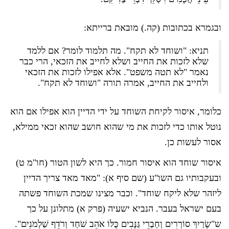
ובגמרא בכתובות (קה.) מובאת ברייתא:
תניא: "ושוחד לא תקח". מה תלמוד לומר? אם ללמד
שלא לזכות את החייב ושלא לחייב את הזכאי, הרי כבר
נאמר "לא תטה משפט". אלא אפילו לזכות את הזכאי
ולחייב את החייב, אמרה תורה "ושוחד לא תקח".
כלומר, איסור לקיחת השוחד על ידי הדיין הוא אפילו אם הוא
נוטל אותו כדי לזכות את מי שהוא חושב שהוא זכאי ממילא,
אסור לעשות כן.
איסור שוחד הוא איסור חמור. כך היא לשון הטור (חו"מ ט)
ובעקבותיו גם השו"ע (שם סיף א): "מאד מאד צריך הדיין
ליזהר שלא ליקח שוחד". וכבר מצינו שמכת השוחד פשתה
בעם ישראל בעבר. הנביא ישעיה (פרק א) מתלונן על כך
ש"שָׂרַיִךְ סוֹרְרִים וְחַבְרֵי גַּנָּבִים כֻּלּוֹ אֹהֵב שֹׁחַד וְרֹדֵף שַׁלְמֹנִים".