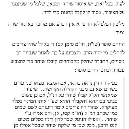
לעיל, בכל זאת, יש איסור שוחד. ומכאן, שלכל מי שנתמנה
על הציבור, אסור לו לקבל מתנות כדי לדון.
מלשון הפלפולא חריפתא אין הכרע אם מדובר באיסור שוחד
גמור.
החתם סופר (שו"ת, חו"מ סימן קס) דן בקהל שהיו צריכים
להחליט מי יהיה הרב, והצביעו על כך. לאחר שנבחר רב
מסויים, התברר שחלק מהבוחרים קיבלו שוחד כדי להצביע
עבורו. וכתב החתם סופר:
בעיקור הדין נראה בודאי, אם המצא ימצאו שני עדים
כשרים שאינם מבני הקהילה הקדושה… שיעידו
שמאנשי הק"ק קבלו שוחד על הנ"ל, אם כן פשוט
כביעי בכותחא דהקבלה ההיא שע"י אותו המינוי בטלה
מעיקרא. שהרי היו צריכים לומר דיעותם לשם שמים
כמו שכתב רמ"א (חו"מ קסג, א), והם אמרו ע"י
שוחד… ואפילו הנוטל שכר לדון דיניו בטלים משום
קנס דרבנן, מכל שכן מי שלקח שוחד שבטל אפילו מן