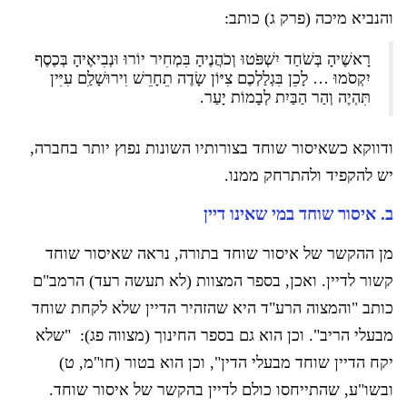
והנביא מיכה (פרק ג) כותב:
רָאשֶׁיהָ בְּשֹׁחַד יִשְׁפֹּטוּ וְכֹהֲנֶיהָ בִּמְחִיר יוֹרוּ וּנְבִיאֶיהָ בְּכֶסֶף
יִקְסֹמוּ … לָכֵן בִּגְלַלְכֶם צִיּוֹן שָׂדֶה תֵחָרֵשׁ וִירוּשָׁלִַם עִיִּין
תִּהְיֶה וְהַר הַבַּיִת לְבָמוֹת יָעַר.
ודווקא כשאיסור שוחד בצורותיו השונות נפוץ יותר בחברה,
יש להקפיד ולהתרחק ממנו.
ב. איסור שוחד במי שאינו דיין
מן ההקשר של איסור שוחד בתורה, נראה שאיסור שוחד
קשור לדיין. ואכן, בספר המצוות (לא תעשה רעד) הרמב"ם
כותב "והמצוה הרע"ד היא שהזהיר הדיין שלא לקחת שוחד
מבעלי הריב". וכן הוא גם בספר החינוך (מצווה פג): "שלא
יקח הדיין שוחד מבעלי הדין", וכן הוא בטור (חו"מ, ט)
ובשו"ע, שהתייחסו כולם לדיין בהקשר של איסור שוחד.