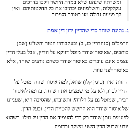
ומשרתיו שינהגו שלא במדת היושר וילכו בדרכים
עקלקלות, והשלמונים יכתיבו את כל החלטותיהם. ואין
לך פגיעה גדולה מזו בטובת הציבור.
ג. נתינת שוחד כדי שהדיין ידון דין אמת
הרמב"ם (סנהדרין כג, ב) ובעקבותיו הטור והשו"ע (שם)
כותבים, שאיסור שוחד מוטל דווקא על הדיין, אבל בעלי הדין
עצמם אינם עוברים באיסור שוחד כשהם נותנים שוחד, אלא
באיסור לפני עוור.
החוות יאיר (סימן קלו) שואל, למה איסור שוחד מוטל על
הדיין לבדו, ולא על מי שמציע את השוחד, בדומה לאיסור
רבית, שמוטל גם על הלווה? ותשובתו, שהסיבה היא, שעניינו
של איסור שוחד הוא החשש להטיית הדין. ובעל הדין,
לפעמים נותן שוחד רק כדי להעמיד את הדין על תילו, כשהוא
יודע שבעל הדין השני משקר וכדומה.