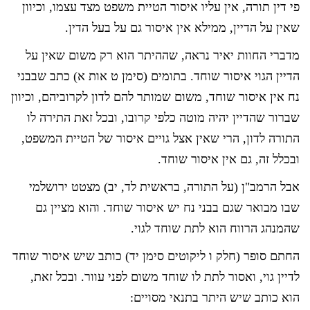
פי דין תורה, אין עליו איסור הטיית משפט מצד עצמו, וכיוון
שאין על הדיין, ממילא אין איסור גם על בעל הדין.
מדברי החוות יאיר נראה, שההיתר הוא רק משום שאין על
הדיין הגוי איסור שוחד. בתומים (סימן ט אות א) כתב שבבני
נח אין איסור שוחד, משום שמותר להם לדון לקרוביהם, וכיוון
שברור שהדיין יהיה מוטה כלפי קרובו, ובכל זאת התירה לו
התורה לדון, הרי שאין אצל גויים איסור של הטיית המשפט,
ובכלל זה, גם אין איסור שוחד.
אבל הרמב"ן (על התורה, בראשית לד, יב) מצטט ירושלמי
שבו מבואר שגם בבני נח יש איסור שוחד. והוא מציין גם
שהמנהג הרווח הוא לתת שוחד לגוי.
החתם סופר (חלק ו ליקוטים סימן יד) כותב שיש איסור שוחד
לדיין גוי, ואסור לתת לו שוחד משום לפני עוור. ובכל זאת,
הוא כותב שיש היתר בתנאי מסויים: