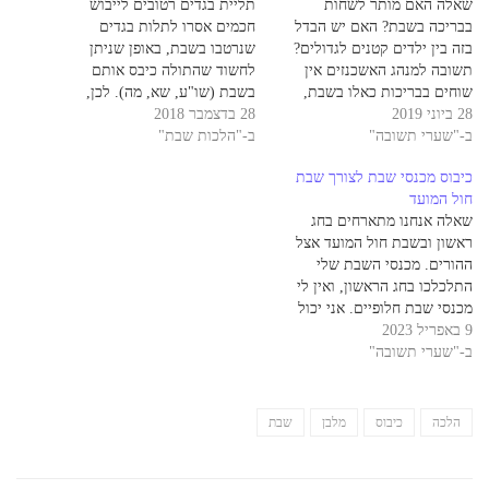
שאלה האם מותר לשחות
תליית בגדים רטובים לייבוש
בבריכה בשבת? האם יש הבדל
חכמים אסרו לתלות בגדים
בזה בין ילדים קטנים לגדולים?
שנרטבו בשבת, באופן שניתן
תשובה למנהג האשכנזים אין
לחשוד שהתולה כיבס אותם
שוחים בבריכות כאלו בשבת,
בשבת (שו"ע, שא, מה). לכן,
28 ביוני 2019
אלא אם כן מדובר בבריכות
28 בדצמבר 2018
אסור לתלות בגדים שנרטבו
ב-"שערי תשובה"
שמיועדות לילדים קטנים, שגופו
ב-"הלכות שבת"
במים מחמת גשם וכדומה לייבוש.
של הילד לא אמור להיכנס כולו
האיסור הוא בין אם תולים את
כיבוס מכנסי שבת לצורך שבת
לתוך המים. למנהג הספרדים,
הבגדים בחוץ, ובין אם תולים את
חול המועד
מותר לשחות בבריכה בשבת, ויש
הבגדים בתוך הבית (שו"ע שם).
שאלה אנחנו מתארחים בחג
להיזהר שלא לסחוט את…
אבל מותר לתלות…
ראשון ובשבת חול המועד אצל
ההורים. מכנסי השבת שלי
התלכלכו בחג הראשון, ואין לי
מכנסי שבת חלופיים. אני יכול
9 באפריל 2023
ללבוש מכנסי יום חול בשבת,
ב-"שערי תשובה"
אבל הם לא נראים טוב. האם
מותר לי לכבס את מכנסי השבת
שלי כדי שיהיו לי מכנסי שבת
נורמליים לשבת חול המועד…
הלכה
כיבוס
מלבן
שבת