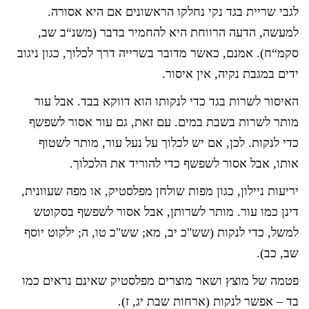
לגבי שריית בגד נקי נחלקו הראשונים אם היא אסורה.
למעשה, הדעה הרווחת היא להחמיר בדבר (משנ“ב שב,
סקמ“ח). אמנם, כאשר מדובר בשרייה דרך לכלוך, כגון ניגוב
ידים במגבת נקיה, אין איסור.
האיסור לשרות בגד כדי לנקותו הוא דווקא בבד. אבל עור
מותר לשרות בשבת במים. עם זאת, גם עור אסור לשפשף
כדי לנקות. לכן, אם יש לכלוך על נעל עור, מותר לשטוף
אותו, אבל אסור לשפשף כדי להוריד את הלכלוך.
יריעות ניילון, כגון מפות שולחן מפלסטיק, או מפה שעוונית,
דינן כמו עור. מותר לשרותן, אבל אסור לשפשף בסקוטש
למשל, כדי לנקות (שש"כ יב, מא; שש"כ טו, ה; ילקוט יוסף
שב, כב).
פטמה של מוצץ ושאר מוצרים מפלסטיק שאינם נראים כמו
בד – אפשר לנקות (ארחות שבת יג, ז).