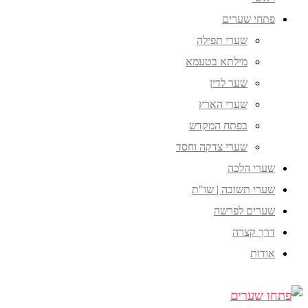
פתחי שערים
שערי תפילה
מילתא בטעמא
שער לדין
שערי הארץ
בפתח המקדש
שערי צדקה וחסד
שערי הלכה
שערי תשובה | שו"ת
שערים לפרשה
דרך קצרה
אודות