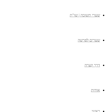
שערי תשובה | שו"ת
שערים לפרשה
דרך קצרה
אודות
ראשי