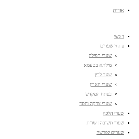
אודות
ראשי
פתחי שערים
שערי תפילה
מילתא בטעמא
שער לדין
שערי הארץ
בפתח המקדש
שערי צדקה וחסד
שערי הלכה
שערי תשובה | שו"ת
שערים לפרשה