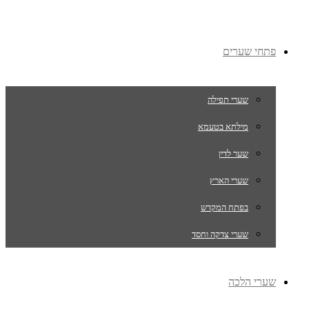
פתחי שערים
שערי תפילה
מילתא בטעמא
שער לדין
שערי הארץ
בפתח המקדש
שערי צדקה וחסד
שערי הלכה