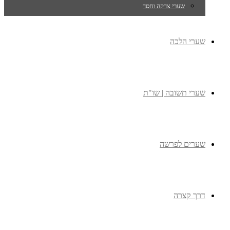
שערי צדקה וחסד
שערי הלכה
שערי תשובה | שו"ת
שערים לפרשה
דרך קצרה