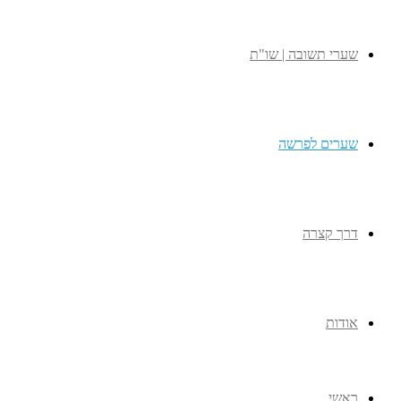
שערי תשובה | שו"ת
שערים לפרשה
דרך קצרה
אודות
ראשי