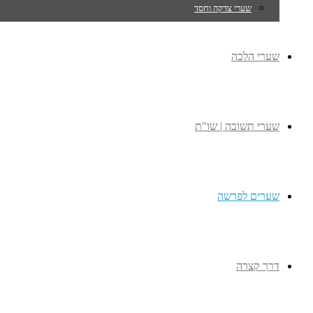
שערי צדקה וחסד
שערי הלכה
שערי תשובה | שו"ת
שערים לפרשה
דרך קצרה