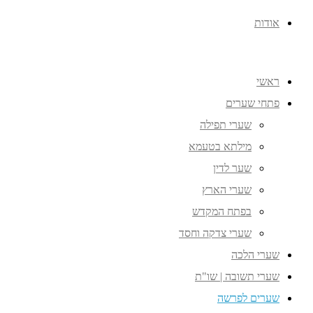
אודות
ראשי
פתחי שערים
שערי תפילה
מילתא בטעמא
שער לדין
שערי הארץ
בפתח המקדש
שערי צדקה וחסד
שערי הלכה
שערי תשובה | שו"ת
שערים לפרשה