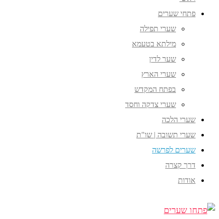
פתחי שערים
שערי תפילה
מילתא בטעמא
שער לדין
שערי הארץ
בפתח המקדש
שערי צדקה וחסד
שערי הלכה
שערי תשובה | שו"ת
שערים לפרשה
דרך קצרה
אודות