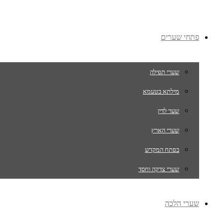
פתחי שערים
שערי תפילה
מילתא בטעמא
שער לדין
שערי הארץ
בפתח המקדש
שערי צדקה וחסד
שערי הלכה