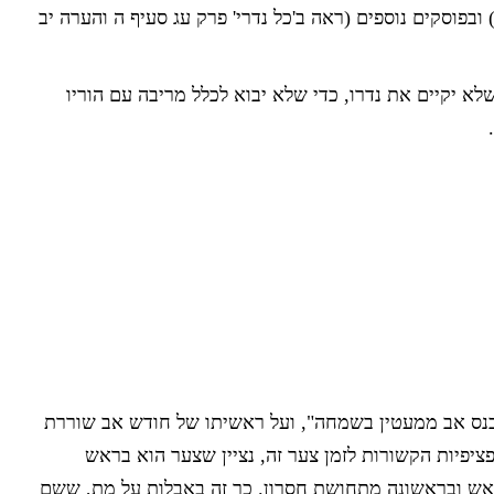
 ובפוסקים נוספים (ראה ב'כל נדרי' פרק עג סעיף ה והערה יב
שלא יקיים את נדרו, כדי שלא יבוא לכלל מריבה עם הוריו
כנס אב ממעטין בשמחה", ועל ראשיתו של חודש אב שוררת
ציפיות הקשורות לזמן צער זה, נציין שצער הוא בראש
ראש ובראשונה מתחושת חסרון. כך זה באבלות על מת, ששם