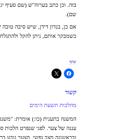
בזה. וכן כתב בערוה"ש (שם סעיף יג)
שם).
אם כן, בנדון דידן, שיש סיבה טובה 
כשמבקר אותם, ניתן להקל ולהתגלח.
שתף
קשור
מהלכות תשעת הימים
המשנה בתענית (כו:) אומרת: "משנ
עננה של צער. לפני שנפרט הלכות ספ
ובראשונה מצב נפשי. הצער נובע ב