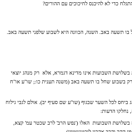
תגלח כדי לא להיכנס לחיכוכים עם ההורים?
בו תשעה באב. השנה, הכוונה היא לשבוע שלפני תשעה באב.
בשלושת השבועות אינו מדינא דגמרא, אלא רק מנהג יוצאי
רק בשבוע שחל בו תשעה באב (משנה תענית כו:; שו"ע או"ח
 ביחס לכל השער שבגוף (שו"ע שם סעיף יב). אולם לגבי גילוח
 נחלקו הדעות:
ח בשלושת השבועות האלו ('נפש הרב' לרב שכטר עמ' קצא,
מן ההר והרב אהרון ליכטנשטיין).