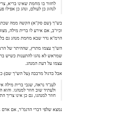
לחזור בו מחמת שאינו בריא, צר
לנהוג כן לעולם, ונהג כן אפילו
בש"ך (שם סק"א) הקשה ממה שכתב ה
וכיו"ב, אם אירע לו ברית מילה, מצו
הרמ"א נדר שבא מחמת מנהג גם בלי
הש"ך עצמו מתרץ, שההיתר של הרמ"
שמראש לא נהגו להתענות כשיש ברית
עצמו על דעת המנהג.
אבל בדגול מרבבה (על הש"ך שם) כת
לענ"ד נראה, שגבי ברית מילה אי
ולעתיד שוב חוזר למנהגו. והוא ה
חוזר למנהגו, גם כן אינו צריך הת
נמצא שלפי דברי הדגמ"ר, אם אדם נהג