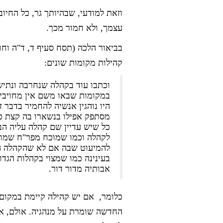
וזאת למודעי, שבהיותך גר, כל החיו
עצמך, ולא חמור מכך.
בביאור הלכה (תסח סעיף ד, ד"ה וחו
קהילות מקומות שונים:
וכתבו עוד בקהלה שנחרבה ונתיש
במקומות שבאו משם אין מחויבי
היו נוהגין אנשיה להחמיר בדבר
מסתפק אפילו בנשארו בה קצת כיו
כל שיש עדיין שם קהלה עליה הב
לקהלה וכמו שמוכח מפר"ח שמוב
להמיעוט שבה אם לא שהקהלה ה
בעינינה כמו שמצוי בקהלות הגד
אבותיה מדור דור.
כלומר, אם יש קהילה קיימת במקום
החדשה שומרת על מנהגיה. אולם, א