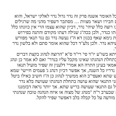
כל האומר אשנה פרק זה נדר גדול נדר לאלקי ישראל, והוא
 חבירו ושאר מצוות … מסתבר דשפיר מהני מה שרגילים
רוצה כלל שיהי' נדר, דכיון שהוא עצמו הרי אין כוונתו כלל
ו כנדר, ולכן בכה"ג שגילה דעתו מקודם והתנה בפירוש
"ת נימא שאף בכגון דא ה"ז נעשה נדר גם נגד תנאי מפורש
הא נדר. ולכן נלע"ד דכל שהוא אומר סתם ולא בלשון נדר
.
 בשו"ע יו"ד סי' רי"ד ס"א "הרוצה לנהוג בקצת דברים
תחלת הנהגתו שאינו מקבל עליו בנדר" ואם לא אמר כן ונהג
ואמאי בעינן התרה הא אמרי' דלענין זה שפיר מועיל תנאו
ריו כל השנה, אך אפשר דכיון דנהג ג' פעמים חיישי' שמא
 שתא ואעפי"כ הוא ממשיך לנהוג כן ה"ז חשיב כאילו ביטל
ני התנאי שהוא עושה בתחלת הנהגתו שעושה בלא נדר
 גם התנאי שעושה בריש שתא. אך יותר נראה דבזמננו
שבערב ר"ה "מנהג של מצוה או איזה הנהגה טובה שנהגתי
מודעה על כל קבלה בלב דאפשר שפיר להקל.