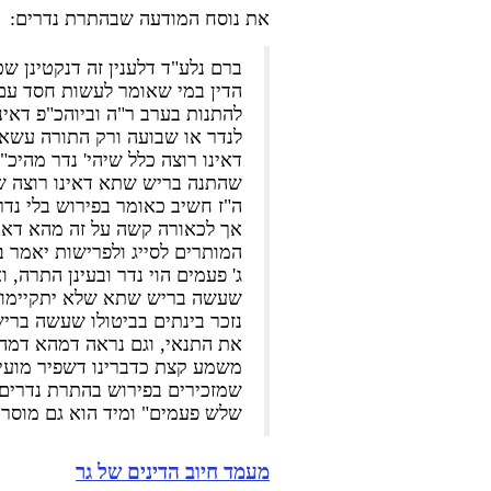
את נוסח המודעה שבהתרת נדרים:
ברם נלע"ד דלענין זה דנקטינן ש
הדין במי שאומר לעשות חסד עם
להתנות בערב ר"ה וביוהכ"פ דאינו 
לנדר או שבועה ורק התורה עשאת
דאינו רוצה כלל שיהי' נדר מהיכ
שהתנה בריש שתא דאינו רוצה שי
ה"ז חשיב כאומר בפירוש בלי נדר
אך לכאורה קשה על זה מהא דאיתא
המותרים לסייג ולפרישות יאמר ב
ג' פעמים הוי נדר ובעינן התרה, 
שעשה בריש שתא שלא יתקיימו נד
נזכר בינתים בביטולו שעשה בריש
את התנאי, וגם נראה דמהא דמה
משמע קצת כדברינו דשפיר מועיל
שמזכירים בפירוש בהתרת נדרים 
שלש פעמים" ומיד הוא גם מוסר 
מעמד חיוב הדינים של גר