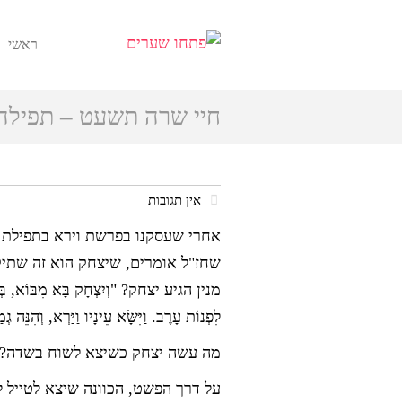
ראשי
חיי שרה תשעט – תפילה
אין תגובות
אחרי שעסקנו בפרשת וירא בתפילת ש
שחז"ל אומרים, שיצחק הוא זה שתיק
מנין הגיע יצחק? "וְיִצְחָק בָּא מִבּוֹא, בְּאֵר לַ
לִפְנוֹת עָרֶב. וַיִּשָּׂא עֵינָיו וַיַּרְא, וְהִנֵּה ג
מה עשה יצחק כשיצא לשוח בשדה?
על דרך הפשט, הכוונה שיצא לטייל לעת