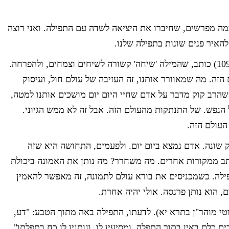
מה מפרשים, שחיברו את היציאה לשדה עם התפילה. ואני רוצה
להאיר פנים שונות בתפילה שלנו.
הרב קוק (עין אי"ה ברכות ח"א עמ' 109) כותב, שהמילה 'שיחה' קשורה לשיחים וצמחים, ולהפרחה.
 הזה. מה שמאוורר אותנו, זה העזיבה של עולם חול, ועיסוק
שהרב קוק מדבר על אדם שחיי היום יום מושכים אותנו למטה,
הנפש. של התנתקות מהעולם הזה. אבל זה לא ממש הגיוני.
העולם הזה.
 שונה. אדם נמצא ביום יום. ולפעמים, התחושה היא שזה
תב ממקורות אחרים. מה משחרר? מה נותן את האמונה ביכולת
לה. כשמכניסים את בורא עולם לתמונה, זה מאפשר להאמין
, הוא נותן פרנסה. אולי יהיה אחרת.
קוטי מוהר"ן בתרא יא). לדעתו, התפילה באה מתוך הטבע: "דע,
כלם באין בתוך התפלה, ומסיעין לו, ונותנין לו כח בתפלתו".