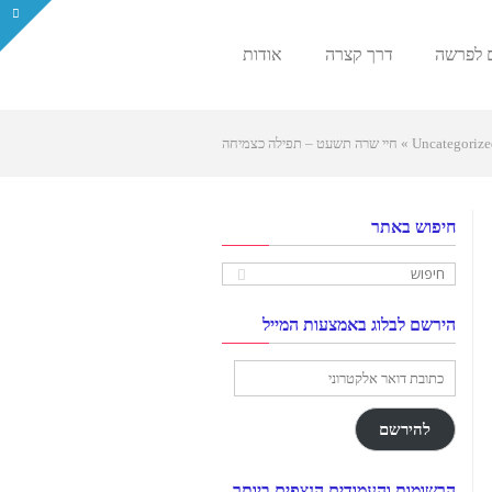
 לפרשה
דרך קצרה
אודות
Uncategorize
»
חיי שרה תשעט – תפילה כצמיחה
חיפוש באתר
הירשם לבלוג באמצעות המייל
כתובת
דואר
אלקטרוני
להירשם
הרשומות והעמודים הנצפים ביותר