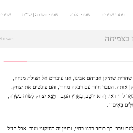
פתחי שערים
שערי הלכה
שערי תשובה | שו"ת
שערים
 כצמיחה
ראשי
»
d
חרית שתיקן אברהם אבינו, אנו עוברים אל תפילת מנחה,
ן אותה. העבד חוזר עם רבקה מחרן, והם פוגשים את יצחק.
חַי רֹאִי. וְהוּא יוֹשֵׁב, בְּאֶרֶץ הַנֶּגֶב. וַיֵּצֵא יִצְחָק לָשׂוּחַ בַּשָּׂדֶה,
ְמַלִּים בָּאִים"".
 ערב. כך כותב רבנו בחיי, וכעין זה בחזקוני ועוד. אבל חז"ל