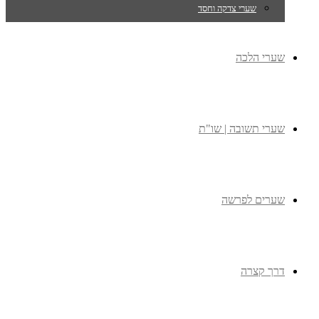
שערי צדקה וחסד
שערי הלכה
שערי תשובה | שו"ת
שערים לפרשה
דרך קצרה