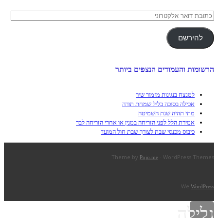
כתובת
דואר
אלקטרוני
להירשם
הרשומות והעמודים הנצפים ביותר
למנצח בנגינות מזמור שיר
אכילה בסוכה בליל שמחת תורה
מתי תהיה שנת השמיטה
אמירת הלל לפני הזריחה במנין או אחרי הזריחה לבד
כיבוס מכנסי שבת לצורך שבת חול המועד
Theme by
- WordPress Themes
Pojo.me
We
WordPress
גלילה