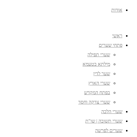
אודות
ראשי
פתחי שערים
שערי תפילה
מילתא בטעמא
שער לדין
שערי הארץ
בפתח המקדש
שערי צדקה וחסד
שערי הלכה
שערי תשובה | שו"ת
שערים לפרשה