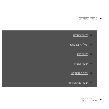
פתחי שערים
שערי תפילה
מילתא בטעמא
שער לדין
שערי הארץ
בפתח המקדש
שערי צדקה וחסד
שערי הלכה