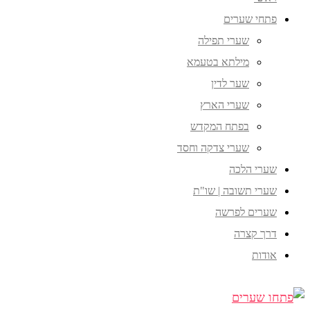
פתחי שערים
שערי תפילה
מילתא בטעמא
שער לדין
שערי הארץ
בפתח המקדש
שערי צדקה וחסד
שערי הלכה
שערי תשובה | שו"ת
שערים לפרשה
דרך קצרה
אודות