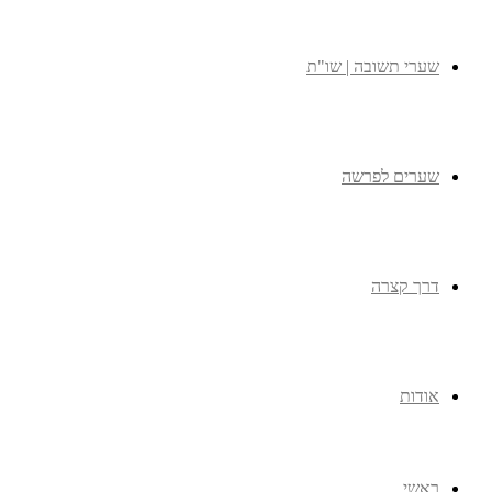
שערי תשובה | שו"ת
שערים לפרשה
דרך קצרה
אודות
ראשי