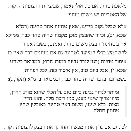
מלאכת טוחן. אם כן, אולי נאמר, שביצירת הרצועות הדקות
של האטריות יש משום טוחן?
אלא שכלל נקוט בידינו, שאין טחינה אחר טחינה (רמ"א,
שכא, יב), וכיוון שהבצק מוכן מקמח שהיה טחון כבר, ממילא
אין ב'טחינת' הבצק משום טוחן. ואמנם, בשבת אסור
להשתמש בכלי המיועד לטחינה גם אם טוחנים דבר שאין בו
איסור טחינה (כגון לגרר גבינה במורג חרוץ, כמבואר בשו"ע
שכא, י), אבל ביום טוב, אין איסור כזה, לכל הפחות,
כשמדובר בדבר שהיה טחון כבר, וכמבואר ברמ"א (תקד, ג):
ומותר לגרור גבינה ביום טוב על הכלי שהוא מורג חרוץ,
מיהו צריך שינוי מעט, כמו דיכת מלח. והוא הדין
מצות, בלא שינוי, משום דאין טחינה באוכלין שהיו
טחונין תחלה
לכן, גם אם נדון את המכשיר החותך את הבצק לרצועות דקות