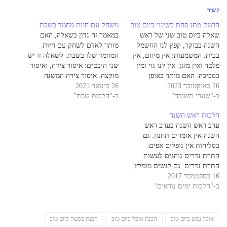
קשור
הרמת מתג פחת בשינוי ביום טוב
משחק עם חיות מחמד בשבת
שאלה ביום טוב שני של ראש
במאמר זה נדון בשאלה, האם
השנה בבוקר, קפץ לנו החשמל
מותר לאדם לשחק עם חיות
בבית. המשמעות: אין מיחם, אין
המחמד שלו בשבת. לשאלה זו יש
פלטה ואין מזגן. אין לנו גוי זמין
שני היבטים: איסור צידה, ואיסור
בסביבה. האם מותר באופן
מוקצה. איסור צידה המשנה
26 באוקטובר 2023
כלשהו להרים את מתג הפחת,
26 בינואר 2021
במסכת שבת (קו. – קו:) אומרת:
ב-"שערי תשובה"
כדי להחזיר את החשמל? תשובה
ב-"הלכות שבת"
רבי יהודה אומר: הצד צפור
ככלל אין להתיר להרים את מתג
למגדל, וצבי לבית - חייב. וחכמים
הלכות ראש השנה
הפחת אפילו בשינוי. במקרה
אומרים: צפור למגדל, וצבי לגינה
ערב ראש השנה בערב ראש
שהבית יהיה חשוך…
ולחצר ולביברין -…
השנה אין אומרים תחנון. גם
בסליחות אין נופלים אפים.
התרת נדרים נוהגים לעשות
התרת נדרים. גם לנשים מומלץ
16 בספטמבר 2017
לעשות התרת נדרים. מי שלא
ב-"הלכות ימים נוראים"
מגיעה בעצמה להתרת נדרים
רצוי שתעשה את בעלה שליח
עבורה להתיר את נדריה. בעל
שאשתו עשתה אותו שליח,
אוכל נפש ביום טוב
הכנת אוכל ביום טוב
הכנת פסטה ביום טוב
כשיסיים את נוסח התרת…