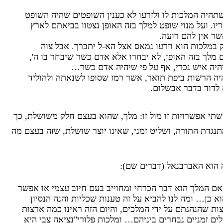
שתהיה המלכות לו ולזרעו לא כענין השופטים שהיה השופט
יו. ועל מנוי שופט למלך בזה האופן נצטוו בביאתם לארץ
שר אין להם רועה.
 במלכות הוא וזרעו נמאס אצל הא-ל יתברך. אבל צוה
לך בזה האופן, לא יבחרו אלא אדם כשר שיבחר בו ה',
יהיה איש נכרי, אף על פי שיהיה אדם כשר…
יה הרשות ביפת תואר, אשר רמז שסופו לשנאתה ולהוליד
 לדוד בדבר אבשלום.
שתי אפשרויות זו מול זו: מלך, שהוא בעצם חלק משושלת, כך
תנגדת התורה, ושליט זמני, שאינו יוצר שושלת, שזה בעצם מה
 הוא האברבנאל (דברים שם):
ם המלך הוא דבר הכרחי ומחוייב בעם חיוב עצמי או אפשר
א כן… ומה לנו להביא על זה טענות שכליות והנה הנסיון
ות שהנהגתם על ידי המלכים, והיום הזה ראינו כמה ארצות
ם זמניים נבחרים ביניהם… ומלכות פלורי"נציאה צבי היא