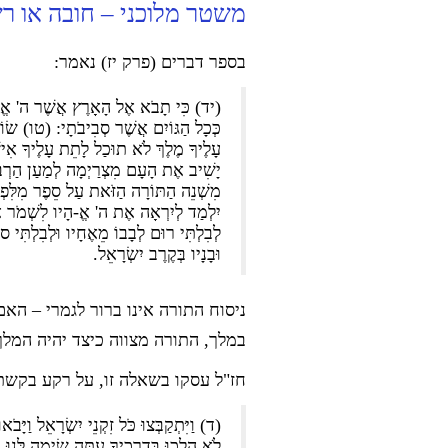
משטר מלוכני – חובה או רש
בספר דברים (פרק יז) נאמר:
(יד) כִּי תָבֹא אֶל הָאָרֶץ אֲשֶׁר ה' אֱ-הֶיךָ
כְּכָל הַגּוֹיִם אֲשֶׁר סְבִיבֹתָי: (טו) שׂוֹ
עָלֶיךָ מֶלֶךְ לֹא תוּכַל לָתֵת עָלֶיךָ אִי
יָשִׁיב אֶת הָעָם מִצְרַיְמָה לְמַעַן הַרְב
מִשְׁנֵה הַתּוֹרָה הַזֹּאת עַל סֵפֶר מִלִּפְנֵי
יִלְמַד לְיִרְאָה אֶת ה' אֱ-הָיו לִשְׁמֹר א
לְבִלְתִּי רוּם לְבָבוֹ מֵאֶחָיו וּלְבִלְתִּי 
וּבָנָיו בְּקֶרֶב יִשְׂרָאֵל.
ניסוח התורה אינו ברור לגמרי – הא
במלך, התורה מצווה כיצד יהיה המלך
חז"ל עסקו בשאלה זו, על רקע בקשת
(ד) וַיִּתְקַבְּצוּ כֹּל זִקְנֵי יִשְׂרָאֵל וַיָּ
לֹא הָלְכוּ בִּדְרָכֶיךָ עַתָּה שִׂימָה לָּנוּ מֶ