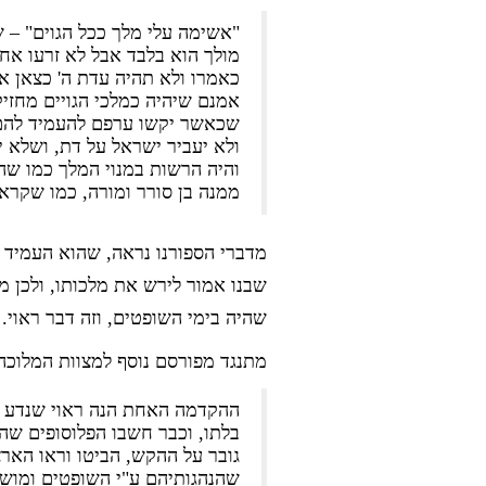
"אשימה עלי מלך ככל הגוים" – 
מולך הוא בלבד אבל לא זרעו אחר
כאמרו ולא תהיה עדת ה' כצאן א
אמנם שיהיה כמלכי הגויים מחזיק
שכאשר יקשו ערפם להעמיד להם מ
ולא יעביר ישראל על דת, ושלא 
והיה הרשות במנוי המלך כמו שה
ממנה בן סורר ומורה, כמו שקרא
מדברי הספורנו נראה, שהוא העמיד 
שבנו אמור לירש את מלכותו, ולכן מ
שהיה בימי השופטים, וזה דבר ראוי.
מתנגד מפורסם נוסף למצוות המלוכה
ההקדמה האחת הנה ראוי שנדע א
בלתו, וכבר חשבו הפלוסופים שהו
גובר על ההקש, הביטו וראו הארצ
שהנהגותיהם ע"י השופטים ומושלי