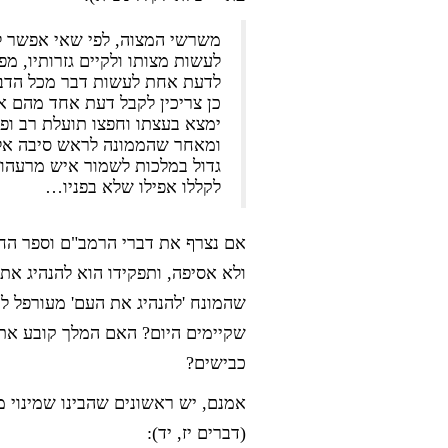
משרשי המצוה, לפי שאי אפשר ל
לעשות מצותו ולקיים גזרותיו, מפ
לדעת אחת לעשות דבר מכל הדברי
כן צריכין לקבל דעת אחד מהם אם
ימצא בעצתו וחפצו תועלת רב ופע
ומאחר שהממונה לראש סיבה אל ה
גדול במלכות לשמור איש מרעהו 
לקללו אפילו שלא בפניו…
אם נצרף את דברי הרמב"ם וספר החי
ולא אסיפה, ותפקידו הוא להנהיג את 
שהמונח 'להנהיג את העם' מעורפל למ
שקיימים היום? האם המלך קובע את ג
כבישים?
אמנם, יש ראשונים שהבינו שמינוי מ
(דברים יז, יד):