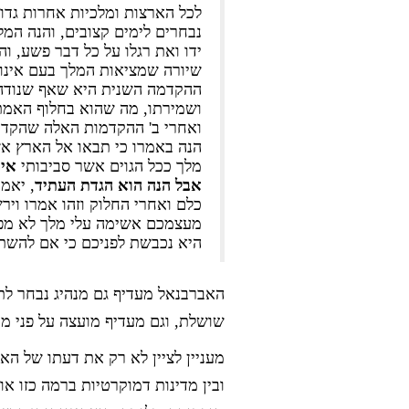
לכל הארצות ומלכיות אחרות גדול
נבחרים לימים קצובים, והנה המ
ידו ואת רגלו על כל דבר פשע, ו
שיורה שמציאות המלך בעם אינ
ההקדמה השנית היא שאף שנודה ה
ושמירתו, מה שהוא בחלוף האמת,
ואחרי ב' ההקדמות האלה שהקדמ
הנה באמרו כי תבאו אל הארץ אש
מלך ככל הגוים אשר סביבותי
אין
אבל הנה הוא הגדת העתיד
, יאמ
כלם ואחרי החלוק וזהו אמרו וי
מעצמכם אשימה עלי מלך לא מפנ
היא נכבשת לפניכם כי אם להשת
האברבנאל מעדיף גם מנהיג נבחר לתק
שושלת, וגם מעדיף מועצה על פני מנה
מעניין לציין לא רק את דעתו של האב
ובין מדינות דמוקרטיות ברמה כזו א