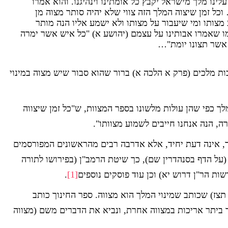
לינו מלך מישראל יקבץ כל אומתינו וינהיגנו. והוא אמרו
כל זמן שיצוה המלך הזה צווי שלא יהיה סותר מצוה מן
מצותו ומי שיעבור על מצותו ולא ישמע אליו הנה מותר
מו שאמרו אבותינו על עצמם (יהושע א) "כל איש אשר ימרה
אשר תצונו יומת"…
ת מלכים (פרק א הלכה א) ברור שהוא סבור שיש מצוה במינוי
לך כפי שהן עולות מלשונו בספר המצוות, ש"כל זמן שיצווה
ה, הנה אנחנו חייבים לשמוע מצוותו".
, אינה דעת יחיד, אלא אדרבה רבים מהראשונים המפורסמים
 (על הדף בסנהדרין שם), כך שיטת הרמב"ן (בפירושו לתורה
ות הר"ן דרוש יא) וכן עוד פוסקים נוספים
[1]
.
 תצז) שכותב שמינוי המלך הוא מצווה. ספר החינוך כותב
ביתר אריכות במצווה אחרת, ונביא את הדברים משם (מצווה