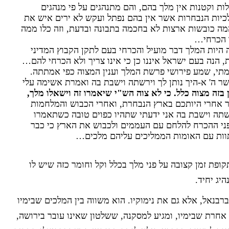
ות וקטנות אין מלך בהם, והם מתנהגים על פי מנהגים
לכיות הנבחרות אשר אין בהם נפתל ועקש לא ירים איש את
המה כובשות ארצות לא בחכמה בתבונה ובדעת, וזה כלו ממה
ו הכרחי…
יות המלך דבר מועיל והכרחי בעם לתקן הקבוץ המדיני
 הנה בעם ישראל איננו כן כי אינו צריך ולא הכרחי להם…
תי, שמע פירושי פרשת המלך וענין המצוה כפי אמתתה.
ר ה' א-היך נותן לך וירשתה וישבת בה ואמרת אשימה עלי
 בזה מצוה כלל. כי לא צוה הש"י שיאמרו זה וישאלו מלך,
ר אחרי היותכם בארץ הנבחרת, ואחרי הכבוש והמלחמות
רשתה וישבת בה אני ידעתי שתהיו כפוים טובה כשתאמרו
י ההכרח להלחם עם העממים ולכבוש את הארץ כי כבר
וות עם האומות הממליכים עליהם מלכים…
ופת זמן קצובה על פני מלך בכלל וקל וחומר כזה שיש לו
יג יחיד.
רבנאל, אלא גם את נימוקיו. הוא משווה בין המלכים שבימיו
ו אחרת שבימיו, ומגיע למסקנה, ששלטון שאינו עובר בירושה,