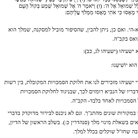
ּתְפַּלֵּל שְׁמוּאֵל אֶל ה': (ז) וַיֹּאמֶר ה' אֶל שְׁמוּאֵל שְׁמַע בְּקוֹל הָעָם
 מָאָסוּ כִּי אֹתִי מָאֲסוּ מִמְּלֹךְ עֲלֵיהֶם:
א-הי. ואם כן, ניתן להבין, שהסיפור מוביל למסקנה, שמלך הוא
ואס בקב"ה.
ישעיהו (ישעיהו לג, כב):
הוּא יוֹשִׁיעֵנוּ:
ישעיהו מזכירים לנו את חלוקת הסמכויות המקובלת, בין רשות
בריו של הנביא רומזים לכך, שבניגוד לחלוקת הסמכויות
 הסמכויות לאחד בלבד- הקב"ה.
ן במקורות שונים מהתנ"ך. וגם לא ניכנס לבירור מדוקדק בדברי
ם בשאלת מינוי מלך (סנהדרין כ:). בשלב הראשון של הדיון,
ה שחז"ל שוקלים בכלל למלך.