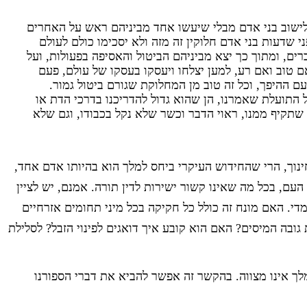
ישוב בני אדם מבלי שיעשו אחד מביניהם ראש על האחרים
ני שדעות בני אדם חלוקין זה מזה ולא יסכימו כולם לעולם
ם, ומתוך כך יצא מביניהם הביטול והאסיפה בפעולות, ועל
 טוב ואם רע, למען יצלחו ויעסקו בעסקו של עולם, פעם
ם ההיפך, וכל זה טוב מן המחלוקת שגורם ביטול גמור.
תועלת שאמרנו, הן שהוא גדול להדריכנו בדרכי הדת או
שתקיף ממנו, ראוי הדבר וכשר שלא נקל בכבודו, וגם שלא
נוך, הרי שהחידוש העיקרי ביחס למלך הוא בהיותו אדם אחד,
העם, בכל מה שאינו קשור ישירות לדין תורה. אמנם, יש לציין
די. האם מונח זה כולל כל חקיקה בכל מיני תחומים אזרחיים
ובה המיסים? האם הוא קובע איך דואגים לפינוי הזבל? לסלילת
לך אינו מצווה. בהקשר זה אפשר להביא את דברי הספורנו