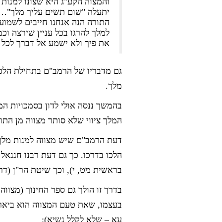
והמצוה הקע"ג היא שצונו למנות ע
יתעלה "שום תשים עליך מלך"… ו
התורה הנה אנחנו חייבים לשמוע 
למלך להרגו בכל עניין שירצה וכ
את פיך ולא ישמע אל דברך לכל 
גם מדבריו של הרמב"ם בתחילת הלכו
מלך.
בהמשך ננסה אולי לדון בסמכויות המ
המלך ציווי שלא סותר מצווה מן התור
דעת הרמב"ם שיש מצווה למנות מלך
הלכו בדרכו. כך גם דעת רבנו חננאל
בראשית מט, י), וכך שיטת הר"ן (דרש
בדרך זו הולך גם ספר החינוך (מצווה
בעצמו, שאת טעם המצווה הוא ביאר 
עא – שלא לקלל נשיא):