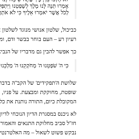
אָמְרוּ תְּנָה לָּנוּ מֶלֶךְ לְשָׁפְטֵנוּ וַיִ
לְכֹל אֲשֶׁר יֹאמְרוּ אֵלֶיךָ כִּי לֹא אֹתְךָ
כביכול, שלטון אנושי מנוגד לשלטון 
רעיון רע – העם בוחר בבשר ודם, ומ
כך אפשר להבין גם מדבריו של הנביא 
כִּי ה' שֹׁפְטֵנוּ ה' מְחֹקְקֵנוּ ה' מַלְכֵּנוּ 
שלושת ה'תפקידים' של הקב"ה בדברי 
שופטת, מחוקקת ומבצעת. על פניו, ד
המקובלת כיום, התורה נותנת את כל
לא ניכנס במסגרת הדיון הנוכחי לדיו
חז"ל סביב מחלוקת התנאים והאמוראי
נבקש פשוט לשאול – מה האלטרנטיב