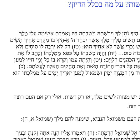
ות? על מה בכלל הדיון?
 נֹתֵן לָךְ וִירִשְׁתָּהּ וְיָשַׁבְתָּה בָּהּ וְאָמַרְתָּ אָשִׂימָה עָלַי מֶלֶךְ
ם תָּשִׂים עָלֶיךָ מֶלֶךְ אֲשֶׁר יִבְחַר ה' אֱ-הֶיךָ בּוֹ מִקֶּרֶב אַחֶיךָ תָּשִׂים
שׁ נָכְרִי אֲשֶׁר לֹא אָחִיךָ הוּא: (טז) רַק לֹא יַרְבֶּה לּוֹ סוּסִים וְלֹא
ּוֹת סוּס… (יח) וְהָיָה כְשִׁבְתּוֹ עַל כִּסֵּא מַמְלַכְתּוֹ וְכָתַב לוֹ אֶת
 הַכֹּהֲנִים הַלְוִיִּם: (יט) וְהָיְתָה עִמּוֹ וְקָרָא בוֹ כָּל יְמֵי חַיָּיו לְמַעַן
ֶת כָּל דִּבְרֵי הַתּוֹרָה הַזֹּאת וְאֶת הַחֻקִּים הָאֵלֶּה לַעֲשֹׂתָם: (כ)
סוּר מִן הַמִּצְוָה יָמִין וּשְׂמֹאול לְמַעַן יַאֲרִיךְ יָמִים עַל מַמְלַכְתּוֹ הוּא
ם יש מצווה לשים מלך, או רק רשות. אולי רק אם העם רוצה
 הזה.
 העם משמואל הנביא, שימנה להם מלך (שמואל א, ח):
בֹאוּ אֶל שְׁמוּאֵל הָרָמָתָה: (ה) וַיֹּאמְרוּ אֵלָיו הִנֵּה אַתָּה זָקַנְתָּ וּבָנֶיךָ
לֶךְ לְשָׁפְטֵנוּ כְּכָל הַגּוֹיִם: (ו) וַיֵּרַע הַדָּבָר בְּעֵינֵי שְׁמוּאֵל כַּאֲשֶׁר