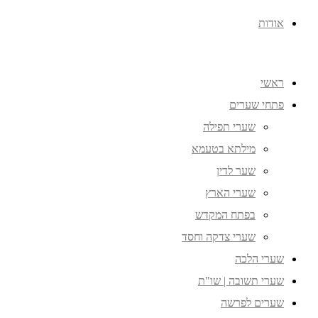
אודות
ראשי
פתחי שערים
שערי תפילה
מילתא בטעמא
שער לדין
שערי הארץ
בפתח המקדש
שערי צדקה וחסד
שערי הלכה
שערי תשובה | שו"ת
שערים לפרשה