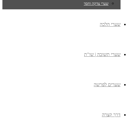
שערי צדקה וחסד
שערי הלכה
שערי תשובה | שו"ת
שערים לפרשה
דרך קצרה