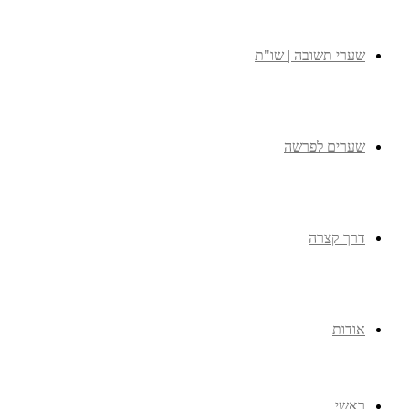
שערי תשובה | שו"ת
שערים לפרשה
דרך קצרה
אודות
ראשי