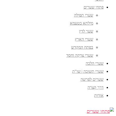
פתחי שערים
שערי תפילה
מילתא בטעמא
שער לדין
שערי הארץ
בפתח המקדש
שערי צדקה וחסד
שערי הלכה
שערי תשובה | שו"ת
שערים לפרשה
דרך קצרה
אודות