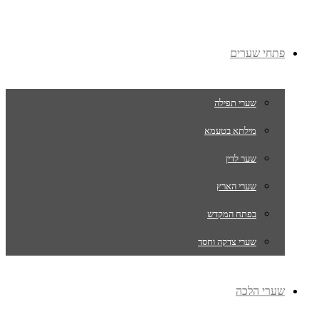
פתחי שערים
שערי תפילה
מילתא בטעמא
שער לדין
שערי הארץ
בפתח המקדש
שערי צדקה וחסד
שערי הלכה