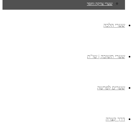
שערי צדקה וחסד
שערי הלכה
שערי תשובה | שו"ת
שערים לפרשה
דרך קצרה