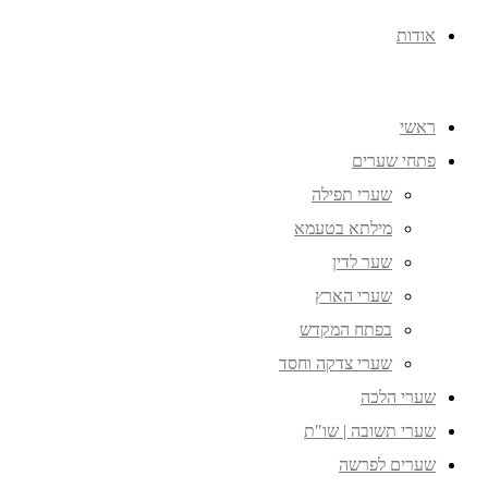
אודות
ראשי
פתחי שערים
שערי תפילה
מילתא בטעמא
שער לדין
שערי הארץ
בפתח המקדש
שערי צדקה וחסד
שערי הלכה
שערי תשובה | שו"ת
שערים לפרשה