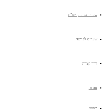
שערי תשובה | שו"ת
שערים לפרשה
דרך קצרה
אודות
ראשי