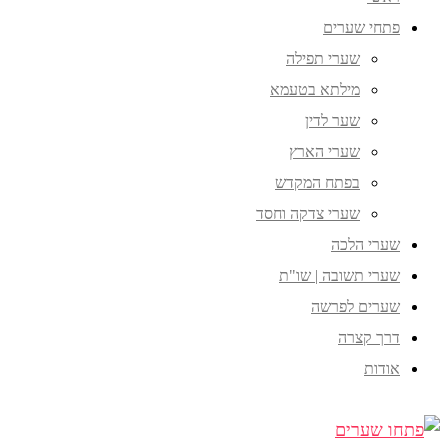
פתחי שערים
שערי תפילה
מילתא בטעמא
שער לדין
שערי הארץ
בפתח המקדש
שערי צדקה וחסד
שערי הלכה
שערי תשובה | שו"ת
שערים לפרשה
דרך קצרה
אודות