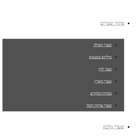
פתחי שערים
שערי תפילה
מילתא בטעמא
שער לדין
שערי הארץ
בפתח המקדש
שערי צדקה וחסד
שערי הלכה