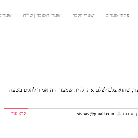
פתחי שערים
שערי הלכה
שערי תשובה | שו"ת
שערים
ן, שהוא צלם לצלם את ילדיו. שמעון היה אמור להגיע בשעה
קרא עוד ←
ן תגובות
styoav@gmail.com