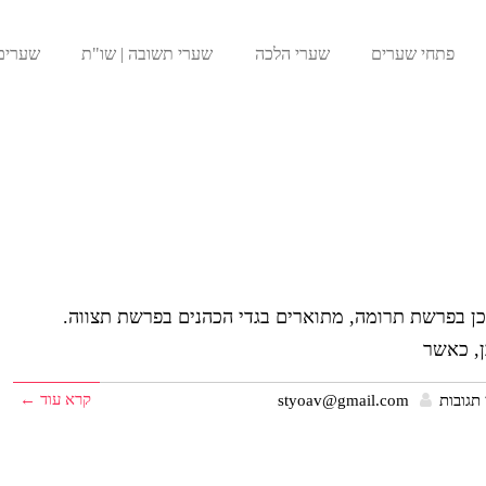
פתחי שערים
שערי הלכה
שערי תשובה | שו"ת
שערים
 בפרשת תרומה, מתוארים בגדי הכהנים בפרשת תצווה.
ן, כאשר
קרא עוד ←
 תגובות
styoav@gmail.com