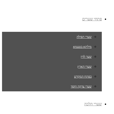
פתחי שערים
שערי תפילה
מילתא בטעמא
שער לדין
שערי הארץ
בפתח המקדש
שערי צדקה וחסד
שערי הלכה