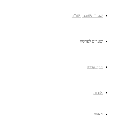
שערי תשובה | שו"ת
שערים לפרשה
דרך קצרה
אודות
ראשי