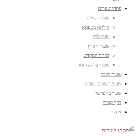
פתחי שערים
שערי תפילה
מילתא בטעמא
שער לדין
שערי הארץ
בפתח המקדש
שערי צדקה וחסד
שערי הלכה
שערי תשובה | שו"ת
שערים לפרשה
דרך קצרה
אודות