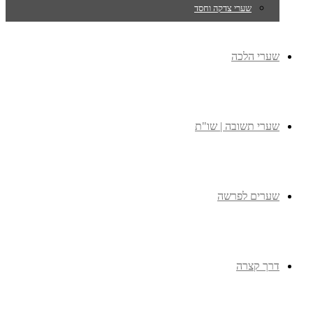
שערי צדקה וחסד
שערי הלכה
שערי תשובה | שו"ת
שערים לפרשה
דרך קצרה