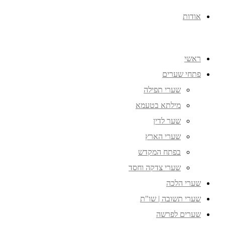
אודות
ראשי
פתחי שערים
שערי תפילה
מילתא בטעמא
שער לדין
שערי הארץ
בפתח המקדש
שערי צדקה וחסד
שערי הלכה
שערי תשובה | שו"ת
שערים לפרשה