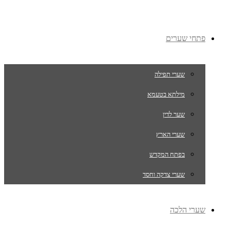
פתחי שערים
שערי תפילה
מילתא בטעמא
שער לדין
שערי הארץ
בפתח המקדש
שערי צדקה וחסד
שערי הלכה