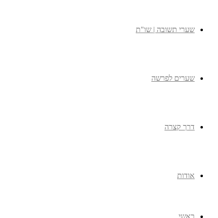
שערי תשובה | שו"ת
שערים לפרשה
דרך קצרה
אודות
ראשי