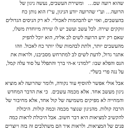
שהוא רועה שם… ומשירת העשבים, נעשה ניגון של
הרועה… וע"י שהרועה יודע הניגון, עי"ז הוא נותן כח
בהעשבים, ואזי יש להבהמות לאכול“. לא רק הניסים הגדולים
זוקקים שירה. לכל עשב ועשב יש לו שירה מיוחדת משלו,
שאם רק ידע הרועה לשים לב אליה, הוא יוכל להפיק
מהעשבים יותר, ולתת לבהמות שלו יותר כח לאכול. וזהו
אתגר גדול, לדעת לשים לב למתרחש מסביבנו, ולראות את
הנס והפלא שבו: ”למדני א-הי ברך והתפלל על סוד עלה קמל,
על נגה פרי בשל“.
אבל אולי אפשר להוסיף עוד נקודה, ולומר שהרועה לא מוציא
ניגון מעשב אחד. אלא מכמה עשבים. כי את הדבר המחדש
והמחייה לא מפיקים משמיעה של קול אחד, אלא מחיבור של
הרבה קולות. מהניגון שנוצר מכמה וכמה קולות. היכולת
להקשיב למציאות היא דבר חשוב. אבל היכולת לראות כמה
פנים של המציאות, ולראות איך הם משתלבים זה בזה ויוצרים