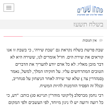
תפריט
בשלח תשעז
אין תגובות
שבת פרשת בשלח נקראת גם ’שבת שירה‘, כי בשבת זו אנו
קוראים את שירת הים. חז“ל אומרים לנו, ששירה היא לא
דבר מובן מאליו. לא כל אדם יודע להעריך את הדברים
הטובים המתרחשים עליו. על חזקיהו המלך, למשל, נאמר
(סנהדרין צד.) שלא שר שירה לאחר הניצחון על סנחריב,
ובגלל זה הפסיד הזדמנות להיות המשיח.
רבי נחמן מברסלב (ליקוטי מוהר“ן תניינא סג) כותב: ”דע, כי
כל רועה ורועה יש לו ניגון מיוחד, לפי העשבים ולפי המקום