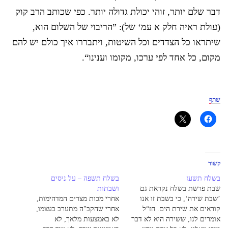
דבר שלם יותר, זוהי יכולת גדולה יותר. כפי שכותב הרב קוק
(עולת ראיה חלק א עמ‘ של): ”הריבוי של השלום הוא,
שיתראו כל הצדדים וכל השיטות, ויתבררו איך כולם יש להם
מקום, כל אחד לפי ערכו, מקומו וענינו“.
שתף
קשור
בשלח תשעז
בשלח תשפה – על ניסים
שבת פרשת בשלח נקראת גם
ושבתות
’שבת שירה‘, כי בשבת זו אנו
אחרי מכות מצרים המדהימות,
קוראים את שירת הים. חז“ל
אחרי שהקב"ה מתערב בעצמו,
אומרים לנו, ששירה היא לא דבר
לא באמצעות מלאך, לא