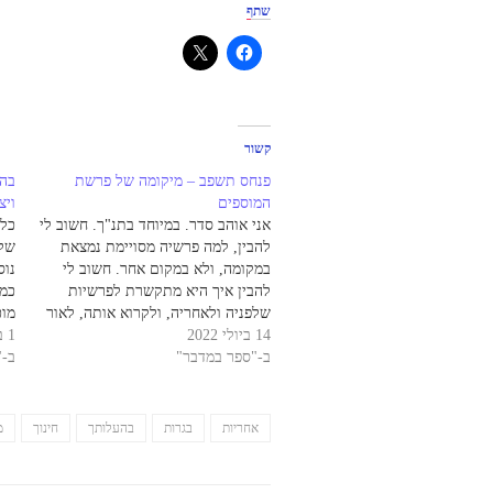
שתף
קשור
פנחס תשפב – מיקומה של פרשת
בהע
המוספים
ויצ
אני אוהב סדר. במיוחד בתנ"ך. חשוב לי
כל 
להבין, למה פרשיה מסויימת נמצאת
שלי
במקומה, ולא במקום אחר. חשוב לי
נוס
להבין איך היא מתקשרת לפרשיות
כמו
שלפניה ולאחריה, ולקרוא אותה, לאור
מוכ
14 ביולי 2022
המקום שלה בתוך הספר כולו. מסיבה
1 ביוני 2020
מצי
ב-"ספר במדבר"
זו, ניסיתי לעמוד על פרשת המוספים
ב-"
הית
בפרשתנו, שממש לא ברור למה זה
וּלְ
מקומה. מדוע פרשת המוספים…
יִסְ
אחריות
בגרות
בהעלותך
חינוך
מ