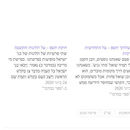
לותך תשפ – על התחדשות
חוקת תשפ – על תלונות והקשבה
יבות
שתי פרשיות של תלונות של בני
פעם שאנחנו נוסעים, הבן הקטן
ישראל מופיעות בפרשתנו. בפרשת מי
 תמיד שואל 'מתי נגיע'. כשאנחנו
מריבה (במדבר כ) נאמר: וַיָּבֹאוּ בְנֵי
עים דרך מקומות מוכרים, הוא
יִשְׂרָאֵל כָּל הָעֵדָה מִדְבַּר צִן בַּחֹדֶשׁ
בן שואל פחות. אבל כשהמקום לא
הָרִאשׁוֹן וַיֵּשֶׁב הָעָם בְּקָדֵשׁ וַתָּמָת שָׁם
ר, הקושי שבחוסר הידיעה ממש
24 ביוני 2020
מִרְיָם וַתִּקָּבֵר שָׁם: וְלֹא הָיָה מַיִם לָעֵדָה
ק לו. אני חושב, שבמובן מסויים, זו
ב-"ספר במדבר"
וַיִּקָּהֲלוּ עַל מֹשֶׁה וְעַל אַהֲרֹן: וַיָּרֶב הָעָם
ספר במדבר"
ה החוויה של בני ישראל במדבר:
עִם מֹשֶׁה וַיֹּאמְרוּ לֵאמֹר וְלוּ גָוַעְנוּ בִּגְוַע…
פִי הֵעָלוֹת הֶעָנָן מֵעַל הָאֹהֶל וְאַחֲרֵי כֵן
עוּ בְּנֵי…
תאוננים
נצי"ב
פרשת שבוע