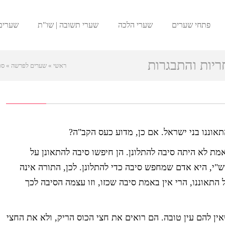
פתחי שערים
שערי הלכה
שערי תשובה | שו"ת
שערים
יות והתבגרות
ראשי
»
שערים לפרשה
»
ספ
אוננו בני ישראל. אם כן, מדוע כעס הקב"ה?
ת לא היתה סיבה להתלונן. הן חיפשו סיבה להתאונן על
רש"י, היא אדם שמחפש סיבה כדי להתלונן. לכן, התורה אינה
תאוננו, הרי אין באמת סיבה שכזו, וזו עצמה הסיבה לכך
ן להם עין טובה. הם רואים את חצי הכוס הריק, ולא את החצי