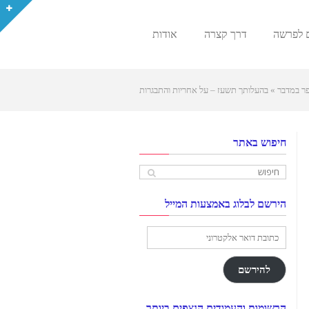
 לפרשה
דרך קצרה
אודות
ר במדבר
»
בהעלותך תשעז – על אחריות והתבגרות
חיפוש באתר
הירשם לבלוג באמצעות המייל
כתובת
דואר
אלקטרוני
להירשם
הרשומות והעמודים הנצפים ביותר