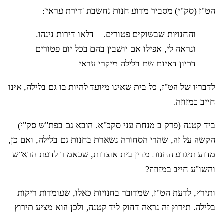
הט"ז (סק"י) מסביר מדוע חנות נחשבת 'דירת עראי':
והחנויות שבשוקים פטורים. – דלאו דירות נינהו.
ונראה לי, אפילו אם יושבין בהם בכל יום פטורים
דכיון דאינם שם בלילה מיקרי עראי.
לדבריו של הט"ז, כל בית שאינו מיועד להיות בו גם בלילה, אינו
חייב במזוזה.
ביד קטנה (פרק ב מנחת עני סקכ"א. הובא גם בפת"ש סק"י)
הקשה על זה, שהרי הסחורה נשארת בחנות גם בלילה, ואם כן,
מדוע תיגרע החנות מדין בית אוצרות, שכאמור לדעת הרא"ש
והשו"ע חייב במזוזה?
ותירץ, לדעת הט"ז, שמדובר בחנויות כאלו, שעומדות ריקות
בלילה. תירוץ זה נראה דחוק ליד קטנה, ולכן הוא מציע תירוץ