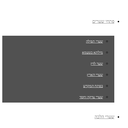
פתחי שערים
שערי תפילה
מילתא בטעמא
שער לדין
שערי הארץ
בפתח המקדש
שערי צדקה וחסד
שערי הלכה