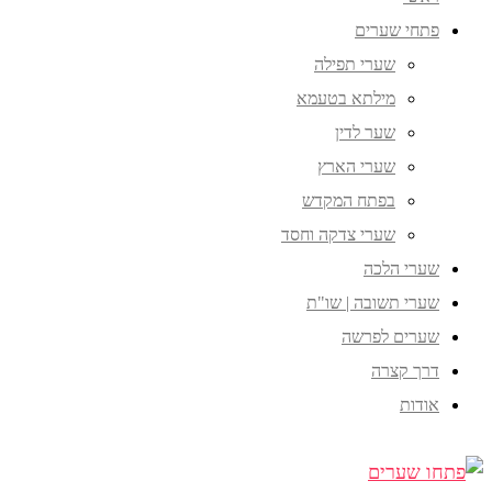
פתחי שערים
שערי תפילה
מילתא בטעמא
שער לדין
שערי הארץ
בפתח המקדש
שערי צדקה וחסד
שערי הלכה
שערי תשובה | שו"ת
שערים לפרשה
דרך קצרה
אודות