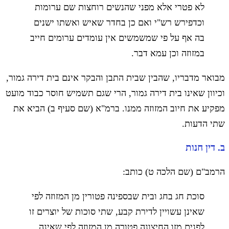
לא פטרי אלא מפני שהנשים רוחצות שם ערומות
וכדפירש רש"י ואם כן בחדר שאיש ואשתו ישנים
בה אף על פי שמשמשים אין עומדים ערומים חייב
במזוזה וכן עמא דבר.
מבואר מדבריו, שהבין שבית התבן והבקר אינם בית דירה גמור,
וכיוון שאינו בית דירה גמור, הרי שגם תשמיש חוסר כבוד מועט
מפקיע את חיוב המזוזה ממנו. ברמ"א (שם סעיף ב) הביא את
שתי הדעות.
ב. דין חנות
הרמב"ם (שם הלכה ט) כותב:
סוכת חג בחג ובית שבספינה פטורין מן המזוזה לפי
שאינן עשויין לדירת קבע, שתי סוכות של יוצרים זו
לפנים מזו החיצונה פטורה מן המזוזה לפי שאינה