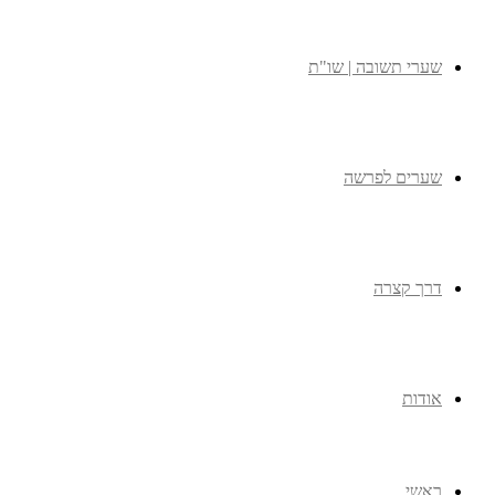
שערי תשובה | שו"ת
שערים לפרשה
דרך קצרה
אודות
ראשי