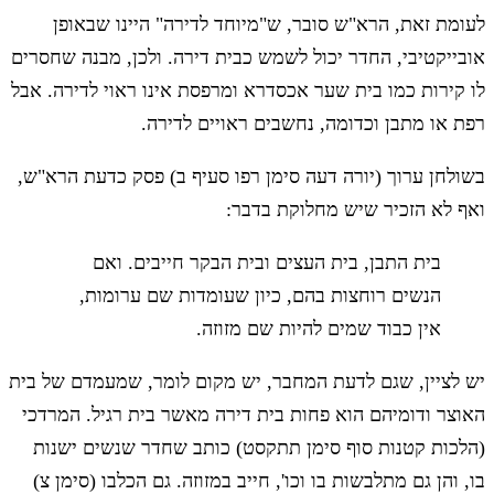
לעומת זאת, הרא"ש סובר, ש"מיוחד לדירה" היינו שבאופן
אובייקטיבי, החדר יכול לשמש כבית דירה. ולכן, מבנה שחסרים
לו קירות כמו בית שער אכסדרא ומרפסת אינו ראוי לדירה. אבל
רפת או מתבן וכדומה, נחשבים ראויים לדירה.
בשולחן ערוך (יורה דעה סימן רפו סעיף ב) פסק כדעת הרא"ש,
ואף לא הזכיר שיש מחלוקת בדבר:
בית התבן, בית העצים ובית הבקר חייבים. ואם
הנשים רוחצות בהם, כיון שעומדות שם ערומות,
אין כבוד שמים להיות שם מזוזה.
יש לציין, שגם לדעת המחבר, יש מקום לומר, שמעמדם של בית
האוצר ודומיהם הוא פחות בית דירה מאשר בית רגיל. המרדכי
(הלכות קטנות סוף סימן תתקסט) כותב שחדר שנשים ישנות
בו, והן גם מתלבשות בו וכו', חייב במזוזה. גם הכלבו (סימן צ)