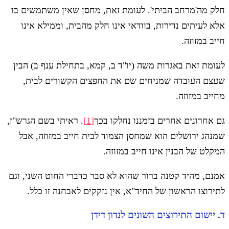
חלק מה'מרחב הביתי'. לעומת זאת, מחסן שאין משתמשים בו
אלא לעיתים נדירות, בוודאי אינו חלק מהבית, וממילא אינו
חייב במזוזה.
לעומת זאת באגרות משה (יו"ד ב, קמא, בתחילת ענף ב) הבין
שעצם העובדה שמניחים שם את החפצים הקשורים לבית,
מחייב במזוזה.
גם אחרונים אחרים בזמננו נחלקו בכך
[1]
. ראיתי בשם הגרש"ז,
שמנהג ירושלים הוא שמחסן הצמוד לבית חייב במזוזה, אבל
המקלט של הבנין אינו חייב במזוזה.
אמנם, מהיד קטנה ברור שהוא לא סבר כדברי החוט השני, וגם
לתירוצו הראשון של החיד"א, אין נזקקים לאבחנה זו כלל.
ד. יישום התירוצים השונים לנדון דידן