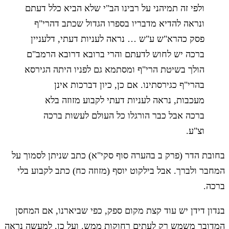
ולפי זה תמיהני על רבינו הב"י שלא הביא כלל דעתם
ונראה להדיא מדבריו בספרו הגדול שכתב דהרי"ף
פסק כהרא"ש ע"ש … נראה לעניות דעתי, דלעניין
ברכה יש לחוש לדעתם והרי ברובא דרובא הרמב"ם
הולך בשיטת הרי"ף ומסתמא גם לפניו היתה הגירסא
בהרי"ף כגירסתינו. אם כן, כיון דברכות אינן
מעכבות, נראה לעניות דעתי לקבוע מזוזה בלא
ברכה אבל כבר הורגלו כל העולם לעשות ברכה
וצ"ע.
בחובת הדר (פרק ב בהערה סוף סקי"א) כתב שניתן לסמוך על
המחבר ולברך. אבל בילקוט יוסף (מזוזה כח) כתב לקבוע בלי
ברכה.
בנדון דידן יש עוד קצת מקום ספק, כפי שביארנו, אם המחסן
המדובר משמש רק לעתים רחוקות ממש. ועל כן, למעשה נראה