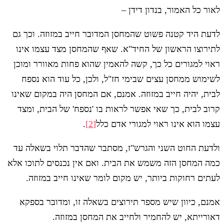
לאור כל האמור, בנדון דידן –
לדעת היד קטנה פשוט שהמחסן המדובר חייב במזוזה. וכך גם
לתירוצו הראשון של החיד"א. שאף שהמחסן מצד עצמו אינו
ראוי למגורים כל כך, קשה להאמין שהוא פחות מאוורר ומוכן
לשימוש ממחסן עצים שבימי חז"ל, ולכן, כל עוד הוא נספח
לבית, יהיה חייב במזוזה. אמנם, אם המחסן היה במקום שאינו
קרוב לבית, כך שאי אפשר לראות בו 'נספח' של הבית, ומצד
עצמו הוא אינו ראוי למגורי אדם כלל
[2]
.
ולדעת החוט השני והגרש"ז, מסתבר שהדבר תלוי בשאלה עד
כמה המחסן הזה משמש את הבית. ואם אין נכנסים לתוכו אלא
לעתים רחוקות ביותר, יש מקום לומר שאינו חייב במזוזה.
אמנם, כיוון שיש מספר תירוצים בשאלה זו, ומדובר בספקא
דאורייתא, יש להחמיר ולחייב את המחסן במזוזה.