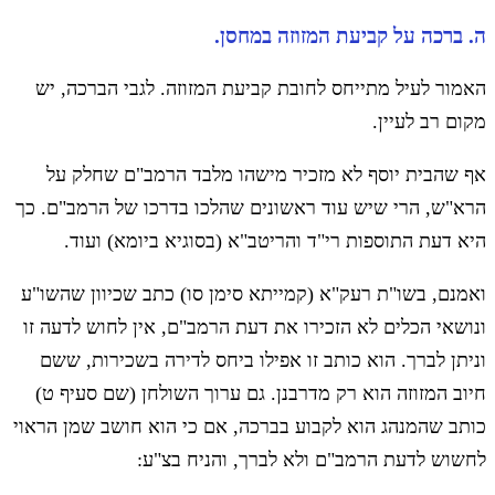
ה. ברכה על קביעת המזוזה במחסן.
האמור לעיל מתייחס לחובת קביעת המזוזה. לגבי הברכה, יש
מקום רב לעיין.
אף שהבית יוסף לא מזכיר מישהו מלבד הרמב"ם שחלק על
הרא"ש, הרי שיש עוד ראשונים שהלכו בדרכו של הרמב"ם. כך
היא דעת התוספות רי"ד והריטב"א (בסוגיא ביומא) ועוד.
ואמנם, בשו"ת רעק"א (קמייתא סימן סו) כתב שכיוון שהשו"ע
ונושאי הכלים לא הזכירו את דעת הרמב"ם, אין לחוש לדעה זו
וניתן לברך. הוא כותב זו אפילו ביחס לדירה בשכירות, ששם
חיוב המזוזה הוא רק מדרבנן. גם ערוך השולחן (שם סעיף ט)
כותב שהמנהג הוא לקבוע בברכה, אם כי הוא חושב שמן הראוי
לחשוש לדעת הרמב"ם ולא לברך, והניח בצ"ע: