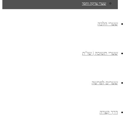
שערי צדקה וחסד
שערי הלכה
שערי תשובה | שו"ת
שערים לפרשה
דרך קצרה