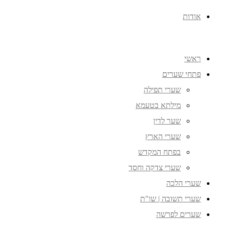
אודות
ראשי
פתחי שערים
שערי תפילה
מילתא בטעמא
שער לדין
שערי הארץ
בפתח המקדש
שערי צדקה וחסד
שערי הלכה
שערי תשובה | שו"ת
שערים לפרשה