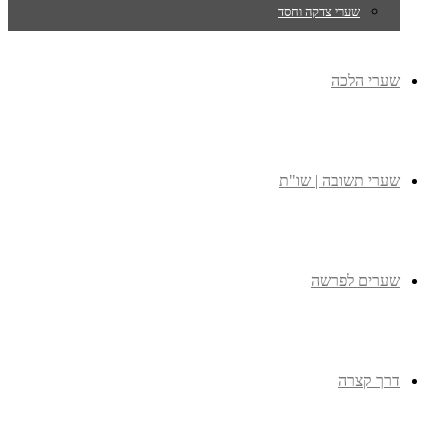
שערי צדקה וחסד
שערי הלכה
שערי תשובה | שו"ת
שערים לפרשה
דרך קצרה