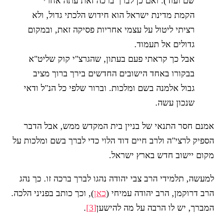
שם ועוד). ואם כן לברך ברכה זאת עתה אחרי
הקמת מדינת ישראל הוא חידוש הלכתי גדול, ולא
רציתי ליטול על עצמי אחריות פסיקה זאת, ובמקום
גדולים אל תעמוד.
אבל כך קראתי פעם בעתון, שהגרצ"י קוק שליט"א
בבקורו באחד הישובים החדשים בירך ברוך מציב
גבול אלמנה בשם ומלכות. וברור שלפי כל הנ"ל ודאי
שנכון עשה.
אמנם חסר התנאי של בניין בית המקדש ממש, אבל הדבר
הספיק לרצי"ה ולרב חיים דוד הלוי כדי לברך בשם ומלכות על
מקום יישוב חדש בארץ ישראל.
למעשה, תלמידי הרב צבי יהודה נהגו לברך ברכה זו. כך נהג
הרב דרוקמן, הרב יהודה עמיחי (
כאן
), וכך כותב בפניני הלכה.
המברך, יש לו הרבה על מה להישען
[3]
.