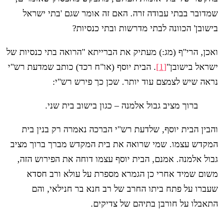
שמדובר בבתי עבודה זרה. האם זה אומר שגם 'בתי ישראל
בישובן' הכוונה לבתי מדרשות ובתי כנסיות?
ואכן, הרי"ף (מג:) מעתיק את הברייתא "הרואה בתי כנסיות של
ישראל בישובן"
[1]
. הבית יוסף (או"ח רכד) כותב שמדעת רש"י
נראה שיש לצמצם עוד יותר. שכן כך פירש רש"י:
ברוך מציב גבול אלמנה – כגון בישוב בית שני.
והבין הבית יוסף, שלדעת רש"י הברכה נאמרה רק בנין בית
המקדש עצמו. שמי שרואה את בית המקדש מברך ברוך מציב
גבול אלמנה. אמנם, הבית יוסף עצמו דוחה את הפירוש הזה,
משום שמיד אחרי כן הגמרא מספרת על עולא ורב חסדא
שעברו על פתח ביתו החרב של רב חנא בר חנילאי, והם
התאבלו על חורבן בתיהם של צדיקים.