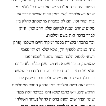
הישוב היהודי הוא "בתי ישראל בישובם" (ולא כמו
שבא בשאלתכם "אם בזמן הבית אפשר לברך על
בית יפה" וכו', וגם לא כסברת מי שכתב לחלק בין
מקום שחרב ונבנה למקום שלא חרב וכו'), וניתן
לברך ברכה זאת בשם ומלכות.
וכך כתבתי בקצרה בספר "מקור חיים השלם" (פרק
צ"ה במבוא לסעיף ח'), אלא שלא ראיתי עצמי
רשאי לפסוק הלכה בספר שנועד להמוני עם
למעשה, בדבר שהוא חידוש. שכן בגלות לא בירכו
אלא על בתי – כנסת ביפים והדרם (וכדברי המשנה
ברורה). ואף גם זאת יש שחלקו וכתבו שאין לברך
ברכה זאת בשם ומלכות בגין הספק הנופל ממחלוקת
הראשונים. ויש כתבו שלא נהגו בברכה זאת מפני
שינוי הפירושים וספק ברכות להקל (ערוך השולחן