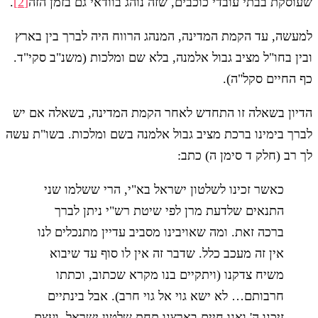
שעוסקת בבתי עובדי כוכבים, שזה נוהג בוודאי גם בזמן הזה
[2]
.
למעשה, עד הקמת המדינה, המנהג הרווח היה לברך בין בארץ
ובין בחו"ל מציב גבול אלמנה, בלא שם ומלכות (משנ"ב סקי"ד.
כף החיים סקל"ה).
הדיון בשאלה זו התחדש לאחר הקמת המדינה, בשאלה אם יש
לברך בימינו ברכת מציב גבול אלמנה בשם ומלכות. בשו"ת עשה
לך רב (חלק ד סימן ה) כתב:
כאשר זכינו לשלטון ישראל בא"י, הרי ששלמו שני
התנאים שלדעת מרן לפי שיטת רש"י ניתן לברך
ברכה זאת. ומה שאויבינו מסביב עדיין מתנכלים לנו
אין זה מעכב כלל. שדבר זה אין לו סוף עד שיבוא
משיח צדקנו (ויתקיים בנו מקרא שכתוב, וכתתו
חרבותם… לא ישא גוי אל גוי חרב). אבל בינתיים
זיכנו ה' ואנו חיים בארצנו תחת שלטון ישראל, ועצם