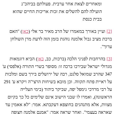
ומאחרים לצאת אחר ערבית. פעולתם בביהכ"נ
הועילה להם להשלים את זכות אריכות החיים שהוא
בבית כנסת
[2]
ועיין באורך במאמרו של הרב מאיר בר אלי (
כאן
) "האם
ברכת מציב גבול אלמנה נוהגת בזמן הזה לדעת מרן השולחן
ערוך".
[3]
בהרחבות לפניני הלכה (ברכות, כב,
כאן
) הביא דוגמאות
מגדולי ישראל שבירכו ברכה זו: מסופר בשרי התורה (אלפסי) ע'
347 שהרב שמואל סלנט, רבה של ירושלים בירך בשם ומלכות
על ראיית פתח תקווה. וכן מובא בשיחות הרצי"ה ויקרא ע' 291
על רבי מרדכי גימפל יפה, שביקר ביהוד (בימי העלייה
הראשונה), ואמרו לו שבני הישוב אינם שלימים כל כך בקיום
מצוות, אלא מתנהגים בחוצפא דעקבתא. אמר: "לא אאמין עד
שאראה בעצמי". ואחר שראה אמר: "אמנם אלמנה חצופה