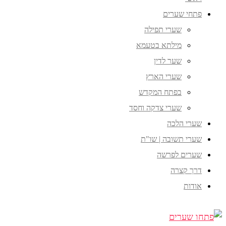
פתחי שערים
שערי תפילה
מילתא בטעמא
שער לדין
שערי הארץ
בפתח המקדש
שערי צדקה וחסד
שערי הלכה
שערי תשובה | שו"ת
שערים לפרשה
דרך קצרה
אודות