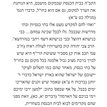
הקב"ה בבית הכנסת שבמקום מושבם, היא הנותנת
את הערך למקום, גם אם הוא בחו"ל, כדברי הגמ'
(מגילה כט ע"א):
"ואהי להם למקדש מעט אלו בתי כנסיות ובתי
מדרשות שבבבל. גלו לבבל שכינה עמהם… בבי
כנישתא דהוצל ובבי כנישתא דשף ויתבי בנהרדעא".
הרב צבי יהודה קוק בהערותיו לעולת ראיה (ח"ב
עמ' תכב אות ק) מסביר ששיטת הרי"ף היא שיש
לברך ברכת מציב גבול אלמנה בכל מקום גם בחו"ל
על בתי כנסת, מאחר שהם כמו תשלום לעיקר
יישובם של ישראל שהוא בארץ ישראל כדברי ר'
יוחנן (ברכות ח ע"א) שאמר שיש זקנים שהאריכו
ימים בבבל, על אף שבפס' כתוב: “למען ירבו ימיכם
וימי בניכם על האדמה” (דברים יא, כא), וזאת מפני
שהם מקדימים לבוא לבית הכנסת בשחרית,