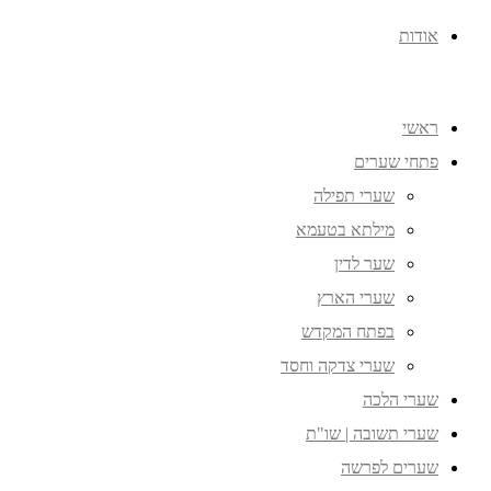
אודות
ראשי
פתחי שערים
שערי תפילה
מילתא בטעמא
שער לדין
שערי הארץ
בפתח המקדש
שערי צדקה וחסד
שערי הלכה
שערי תשובה | שו"ת
שערים לפרשה