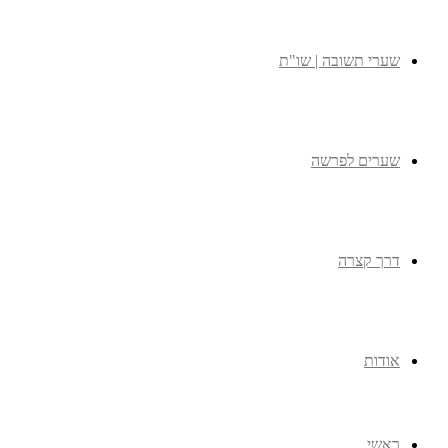
שערי תשובה | שו"ת
שערים לפרשה
דרך קצרה
אודות
ראשי