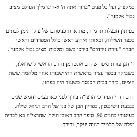
במקצת, ועל כל פנים "ברוך אתה ה' א-הינו מלך העולם מציב
גבול אלמנה".
בעיתון חבצלת תרמ"ה, מתוארת כניסתם של עולי תימן לבתים
בכפר השילוח, ובאותו אירוע ראשי כולל הספרדים וראשי
חברת "עזרת נידחים" בירכו בשם ומלכות 'מציב גבול אלמנה'.
ר' חנן פורת סיפר שהרב אונטרמן (הרב הראשי לישראל),
כשביקר בכפר עציון בראשית התיישבותו אחר מלחמת ששת
הימים, בירך בבית הכנסת כשעוד היה בפחון.
הרב הדרי העיד כי הרצי"ה בירך לפני כארבעים וחמש שנים
בגבעת וושינגטון, בפדיון הבן של בנו של הרב דניאל שילה.
בעיטורי כהנים 90, סיפר הרב ראובן הילר, שהרצי"ה בא לברית
מילה של תלמיד בנווה יעקב, ובירך.