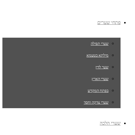
פתחי שערים
שערי תפילה
מילתא בטעמא
שער לדין
שערי הארץ
בפתח המקדש
שערי צדקה וחסד
שערי הלכה