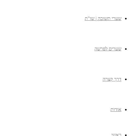
שערי תשובה | שו"ת
שערים לפרשה
דרך קצרה
אודות
ראשי