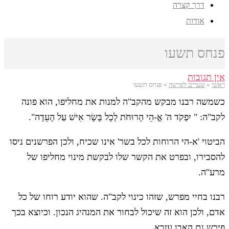
דרך קצרה
אודות
פנחס תשעו
אין תגובות
ראשי
»
שערים לפרשה
»
פנחס תשעו
כשמשה רבנו מבקש מהקב"ה למנות את מחליפו, הוא פונה
לקב"ה: " יִפְקֹד ה' אֱ-הֵי הָרוּחֹת לְכָל בָּשָׂר אִישׁ עַל הָעֵדָה".
הביטוי 'א-הי הרוחות לכל בשר' אינו שכיח, ולכן הפרשנים ניסו
להסבירו, ובפרט את הקשר שלו לבקשת מינוי מחליפו של
מרע"ה.
רבנו בחיי מפרש, שזהו כינוי לקב"ה. שהוא יודע רוחו של כל
אדם, ולכן הוא זה שיכול לבחור את המנהיג הנכון. וכיוצא בכך
פירש גם האבן עזרא.