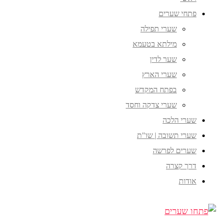
פתחי שערים
שערי תפילה
מילתא בטעמא
שער לדין
שערי הארץ
בפתח המקדש
שערי צדקה וחסד
שערי הלכה
שערי תשובה | שו"ת
שערים לפרשה
דרך קצרה
אודות