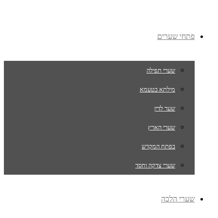
פתחי שערים
שערי תפילה
מילתא בטעמא
שער לדין
שערי הארץ
בפתח המקדש
שערי צדקה וחסד
שערי הלכה