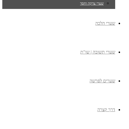
שערי צדקה וחסד
שערי הלכה
שערי תשובה | שו"ת
שערים לפרשה
דרך קצרה