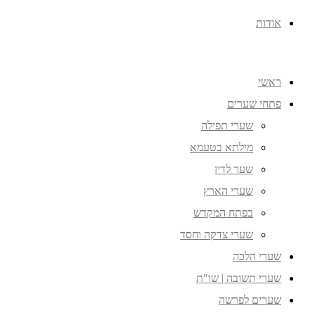
אודות
ראשי
פתחי שערים
שערי תפילה
מילתא בטעמא
שער לדין
שערי הארץ
בפתח המקדש
שערי צדקה וחסד
שערי הלכה
שערי תשובה | שו"ת
שערים לפרשה