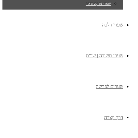
שערי צדקה וחסד
שערי הלכה
שערי תשובה | שו"ת
שערים לפרשה
דרך קצרה