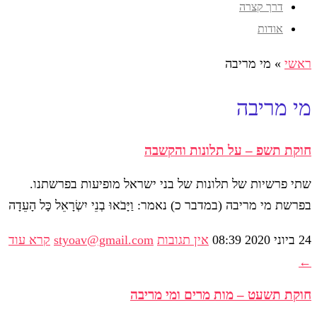
דרך קצרה
אודות
ראשי
»
מי מריבה
מי מריבה
חוקת תשפ – על תלונות והקשבה
שתי פרשיות של תלונות של בני ישראל מופיעות בפרשתנו.
בפרשת מי מריבה (במדבר כ) נאמר: וַיָּבֹאוּ בְנֵי יִשְׂרָאֵל כָּל הָעֵדָה
24 ביוני 2020
08:39
אין תגובות
styoav@gmail.com
קרא עוד
←
חוקת תשעט – מות מרים ומי מריבה