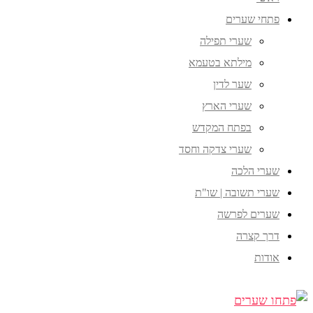
פתחי שערים
שערי תפילה
מילתא בטעמא
שער לדין
שערי הארץ
בפתח המקדש
שערי צדקה וחסד
שערי הלכה
שערי תשובה | שו"ת
שערים לפרשה
דרך קצרה
אודות