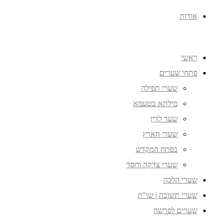
אודות
ראשי
פתחי שערים
שערי תפילה
מילתא בטעמא
שער לדין
שערי הארץ
בפתח המקדש
שערי צדקה וחסד
שערי הלכה
שערי תשובה | שו"ת
שערים לפרשה