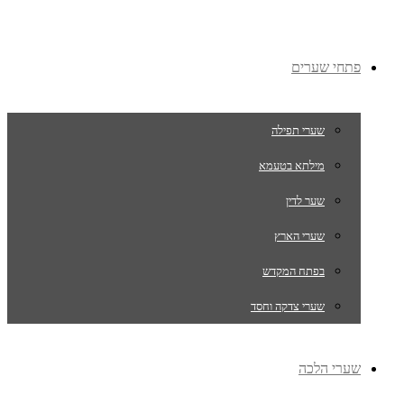
פתחי שערים
שערי תפילה
מילתא בטעמא
שער לדין
שערי הארץ
בפתח המקדש
שערי צדקה וחסד
שערי הלכה