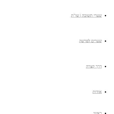
שערי תשובה | שו"ת
שערים לפרשה
דרך קצרה
אודות
ראשי