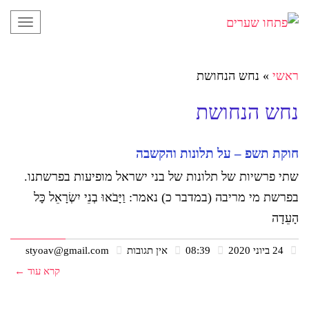
תפריט
ראשי
»
נחש הנחושת
נחש הנחושת
חוקת תשפ – על תלונות והקשבה
שתי פרשיות של תלונות של בני ישראל מופיעות בפרשתנו.
בפרשת מי מריבה (במדבר כ) נאמר: וַיָּבֹאוּ בְנֵי יִשְׂרָאֵל כָּל
הָעֵדָה
24 ביוני 2020
08:39
אין תגובות
styoav@gmail.com
קרא עוד ←