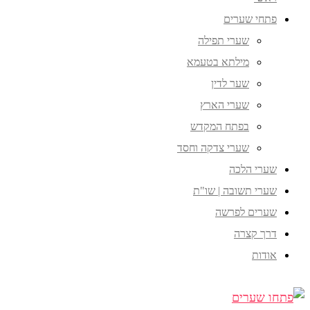
פתחי שערים
שערי תפילה
מילתא בטעמא
שער לדין
שערי הארץ
בפתח המקדש
שערי צדקה וחסד
שערי הלכה
שערי תשובה | שו"ת
שערים לפרשה
דרך קצרה
אודות