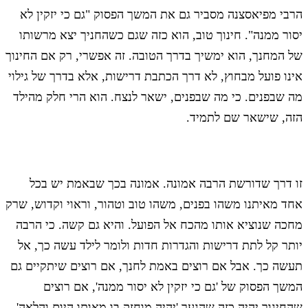
הרבי מפיאסצנה מסביר גם את המשך הפסוק "גם כי יזקין לא
יסור ממנה". חינוך טוב, הוא כזה שגם כשהחניך יצא מרשותו
של המחנך, הוא ימשיך בדרך הטובה. זה אפשרי, רק אם החינוך
אינו פועל מבחוץ, לא דרך הכתבת דרישות, אלא בדרך של גילוי
מה שבפנים. כי מה שבפנים, ישאר לנצח. הוא הרי חלק מהילד
הזה, שישאר שם לתמיד.
זו דרך שדורשת הרבה אמונה. אמונה בכך שבאמת יש בכל
אחד מאיתנו משהו בפנים, משהו טוב וטהור, וראוי וקדוש, שרק
מחכה שנוציא אותו מהכח אל הפועל. והיא גם קשה. כי הרבה
יותר קל לתת דרישות והגדרות חדות ולומר לילד עשה כך, אל
תעשה כך. אבל אם רוצים באמת לחנך, אם רוצים שיתקיים גם
המשך הפסוק של 'גם כי יזקין לא יסור ממנה', אם רוצים
שהחינוך יהיה כזה שהנער 'יהיה מוחזק בו מאותו היום והלאה',