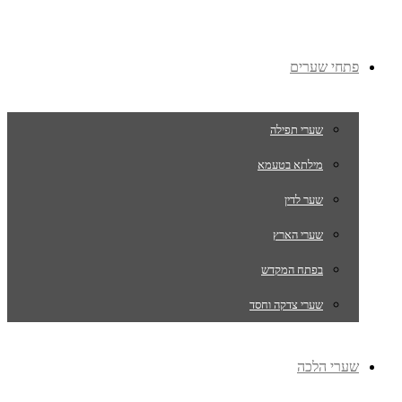
פתחי שערים
שערי תפילה
מילתא בטעמא
שער לדין
שערי הארץ
בפתח המקדש
שערי צדקה וחסד
שערי הלכה