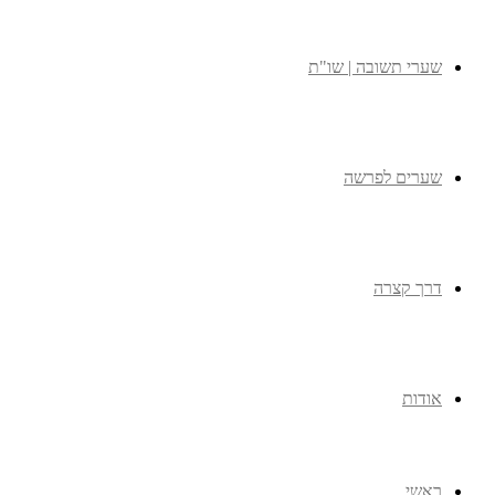
שערי תשובה | שו"ת
שערים לפרשה
דרך קצרה
אודות
ראשי