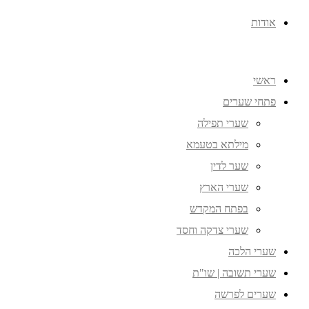
אודות
ראשי
פתחי שערים
שערי תפילה
מילתא בטעמא
שער לדין
שערי הארץ
בפתח המקדש
שערי צדקה וחסד
שערי הלכה
שערי תשובה | שו"ת
שערים לפרשה