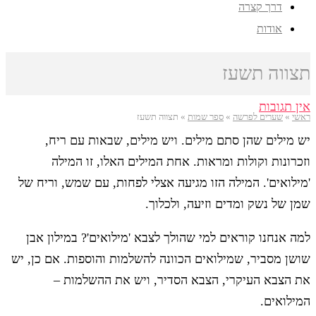
דרך קצרה
אודות
תצווה תשעז
אין תגובות
ראשי
»
שערים לפרשה
»
ספר שמות
»
תצווה תשעז
יש מילים שהן סתם מילים. ויש מילים, שבאות עם ריח,
וזכרונות וקולות ומראות. אחת המילים האלו, זו המילה
'מילואים'. המילה הזו מגיעה אצלי לפחות, עם שמש, וריח של
שמן של נשק ומדים וזיעה, ולכלוך.
למה אנחנו קוראים למי שהולך לצבא 'מילואים'? במילון אבן
שושן מסביר, שמילואים הכוונה להשלמות והוספות. אם כן, יש
את הצבא העיקרי, הצבא הסדיר, ויש את ההשלמות –
המילואים.