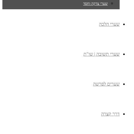
שערי צדקה וחסד
שערי הלכה
שערי תשובה | שו"ת
שערים לפרשה
דרך קצרה