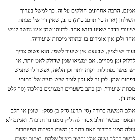
אמנם, הרבה אחרונים חולקים על זה. כך למשל בערוך
השולחן (או"ח סי' תרעג ס"ה) כתב, שאין דין של מכתת
שיעורי בדבר שאינו בגוש אחד. לדעתו שמן אינו נחשב לגוש
אחד ולכן אין אומרים בו 'כתותי מיכתת שיעוריה'.
ועוד יש לציין, שבעצם אין שיעור לשמן. הוא פשוט צריך
לדלוק זמן מסויים. אם ימציאו שמן שדולק לאט יותר, או
ישתמשו בפתילות דקות יותר וכן הלאה, אפשר להשתמש
בפחות שמן. לכן זה לא נכון לומר שיש בעיה של 'כתותי
מכתת שיעורי'. וכן כתב ב'שערים המצוינים בהלכה' (סי' קלט
אות ד).
אולם המשנה ברורה (סי' תרעג ס"ק ב) פסק: "שומן או חלב
הנאסר מבשר וחלב אסור להדליק ממנו נר חנוכה". ואמנם לא
עולה ממנו בבירור האם כתב כן משום הסיבות המיוחדות
לבשר בחלב (שזה אולי נחשב בישול שלהם, ואסור משום