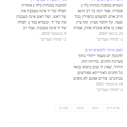
הגמרא במסכת מנחות (לו:)
המשנה במנחות (לח.) אומרת:
אומרת: אמר רבה בר רב הונא:
תפלה של יד אינה מעכבת את
חייב אדם למשמש בתפילין בכל
של ראש, ושל ראש אינה מעכבת
שעה, קל וחומר מציץ: ומה ציץ
את של יד. ובגמרא (מד.): תפלה
שאין בו אלא אזכרה אחת, אמרה
של יד אינה מעכבת. אמר רב
23 בינואר 2019
תורה: והיה על מצחו תמיד -
9 בנובמבר 2019
חסדא: לא שנו אלא שיש לו, אבל
ב-"פתחו שערים"
שלא תסיח דעתו ממנו, תפילין
ב-"פתחו שערים"
אין לו - מעכבת. אמרו לו: אמרת?
שיש בהן אזכרות הרבה על אחת
אמר להו: לא, אלא מאן דלית ליה
האם מותר להמציא חגים
כמה וכמה. וכך כתב הרמב"ם
תרי…
לחנוכה יש מעמד ייחודי בתוך
(תפילין,…
מערכת החגים, בהיותו החג
היחיד, שאין לו שום ביסוס נבואי.
כל החגים דאורייתא מפורשים
בכתובים. פורים אמנם לא מופיע
18 בנובמבר 2022
בתורה, אבל מאחר ו"אסתר ברוח
ב-"פתחו שערים"
הקודש נאמרה" הרי שיש איזשהו
אשרור אלוקי ברור לחג הזה.
חנוכה, כל כולו חידוש של
חכמים. חידוש פורים החידוש
אורח חיים
הלכה
חנוכה
שמן זית
הזה…