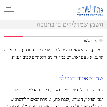
תפריט
השמן שמדליקים בו בחנוכה
אין תגובות
כעקרון, כל השמנים והפתילות כשרים לנר חנוכה (שו"ע או"ח
תרעג, א). עם זאת, יש כמה דיונים הלכתיים סביב העניין.
שמן שאסור באכילה
דיון זה היה רלוונטי בעיקר בעבר, כשהיו מדליקים בחֵלב.
לגבי תפילין, הגמרא (שבת כח:) אומרת שאסור להשתמש
בתפילין מעור של בהמה טמאה, משום שנאמר "למען תהיה