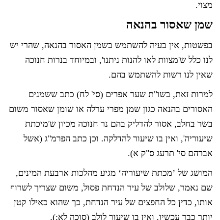
מצוי.
שמן שאסור בהנאה
בפשטות, אין בעיה להשתמש בשמן האסור בהנאה, שהרי יש
לנו כלל ש'מצוות לאו להנות ניתנו', ובמיוחד בנרות חנוכה
שאין לנו רשות להשתמש בהם.
למרות זאת, בשו"ת שער אפרים (סי' לח) כתב ששמנים
האסורים בהנאה כגון שמן מפרי ערלה או שומן שאסור משום
בשר בחלב, אסור להדליק בהם נר חנוכה מכיון ש'מיכתת
שיעוריה', ואין בו שיעור להדלקה. וכן כתב הפרמ"ג (אשל
אברהם סי' תרעג ס"ק א).
המושג של ’מכתת שיעוריה‘ מגיע מהלכות ארבעת המינים,
שם נאמר, שלולב של עיר הנדחת פסול, משום שצריך לשרוף
אותו, כדין כל החפצים של עיר הנדחת, כך שהוא כאילו קטן
יותר כבר עכשיו, ואין בו שיעור לולב (סוכה לא:).