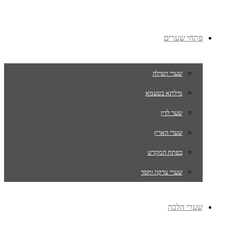
פתחי שערים
שערי תפילה
מילתא בטעמא
שער לדין
שערי הארץ
בפתח המקדש
שערי צדקה וחסד
שערי הלכה