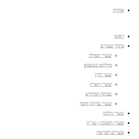
אודות
ראשי
פתחי שערים
שערי תפילה
מילתא בטעמא
שער לדין
שערי הארץ
בפתח המקדש
שערי צדקה וחסד
שערי הלכה
שערי תשובה | שו"ת
שערים לפרשה