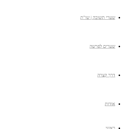
שערי תשובה | שו"ת
שערים לפרשה
דרך קצרה
אודות
ראשי