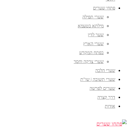
פתחי שערים
שערי תפילה
מילתא בטעמא
שער לדין
שערי הארץ
בפתח המקדש
שערי צדקה וחסד
שערי הלכה
שערי תשובה | שו"ת
שערים לפרשה
דרך קצרה
אודות