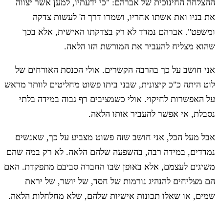
ההצלחה החינוכית של אברהם: "כי ידעתיו, למען אשר יצווה
את בניו ואת אשתו אחריו, ושמרו דרך ה' לעשות צדקה
ומשפט". אברהם נמדד לא רק בצדקתו האישית, אלא בכך
שהוא מצליח להעביר את המורשת הזו הלאה.
אני חושב על כך בהרבה הקשרים. אולי הכנסת האורחים של
לוט היתה כ"כ קיצונית, שבני ביתו פשוט מחליטים לוותר מראש
על האפשרות לחיקוי. אולי כשמציבים רף גבוה במידה בלתי
נסבלת, אי אפשר להעביר אותו הלאה.
אבל מעל הכל, אני חושב שזה פשוט מצביע על כך, שאנשים
נמדדים, במידה רבה, בהשפעה שלהם הלאה. לא רק במה שהם
משיגים לעצמם, אלא באופן שבו החברה סביבם מתפקדת. האם
הם מצליחים להנהיג נורמות של חסד, של יושר, של יראת
שמים, או שאלו תכונות אישיות שלהם, שלא מחלחלות הלאה.