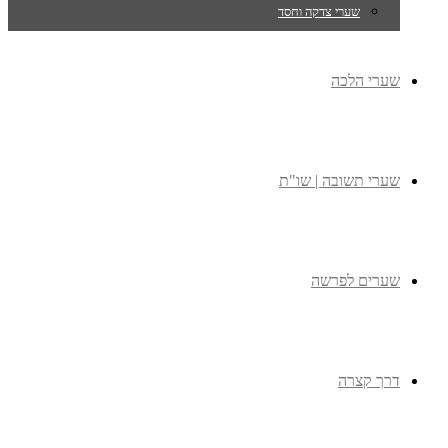
שערי צדקה וחסד
שערי הלכה
שערי תשובה | שו"ת
שערים לפרשה
דרך קצרה