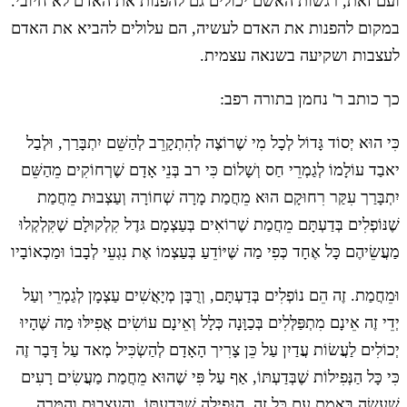
ועם זאת, רגשות האשם יכולים גם להפנות את האדם לא חיובי.
במקום להפנות את האדם לעשיה, הם עלולים להביא את האדם
לעצבות ושקיעה בשנאה עצמית.
כך כותב ר' נחמן בתורה רפב:
כִּי הוּא יְסוֹד גָּדוֹל לְכָל מִי שֶׁרוֹצֶה לְהִתְקָרֵב לְהַשֵּׁם יִתְבָּרַך, וּלְבַל
יאבַד עוֹלָמוֹ לְגַמְרֵי חַס וְשָׁלוֹם כִּי רב בְּנֵי אָדָם שֶׁרְחוֹקִים מֵהַשֵּׁם
יִתְבָּרַך עִקַּר רִחוּקָם הוּא מֵחֲמַת מָרָה שְׁחוֹרָה וְעַצְבוּת מֵחֲמַת
שֶׁנּוֹפְלִים בְּדַעְתָּם מֵחֲמַת שֶׁרוֹאִים בְּעַצְמָם גּדֶל קִלְקוּלָם שֶׁקִּלְקְלוּ
מַעֲשֵׂיהֶם כָּל אֶחָד כְּפִי מַה שֶּׁיּוֹדֵעַ בְּעַצְמוֹ אֶת נִגְעֵי לְבָבוֹ וּמַכְאוֹבָיו
וּמֵחֲמַת. זֶה הֵם נוֹפְלִים בְּדַעְתָּם, וְרֻבָּן מְיָאֲשִׁים עַצְמָן לְגַמְרֵי וְעַל
יְדֵי זֶה אֵינָם מִתְפַּלְּלִים בְּכַוָּנָה כְּלָל וְאֵינָם עוֹשִׂים אֲפִילּוּ מַה שֶּׁהָיוּ
יְכוֹלִים לַעֲשׂוֹת עֲדַיִן עַל כֵּן צָרִיך הָאָדָם לְהַשְׂכִּיל מְאד עַל דָּבָר זֶה
כִּי כָּל הַנְּפִילוֹת שֶׁבְּדַעְתּוֹ, אַף עַל פִּי שֶׁהוּא מֵחֲמַת מַעֲשִׂים רָעִים
שֶׁעָשָׂה בֶּאֱמֶת עִם כָּל זֶה, הַנְּפִילָה שֶׁבְּדַעְתּוֹ, וְהָעַצְבוּת וְהַמָּרָה