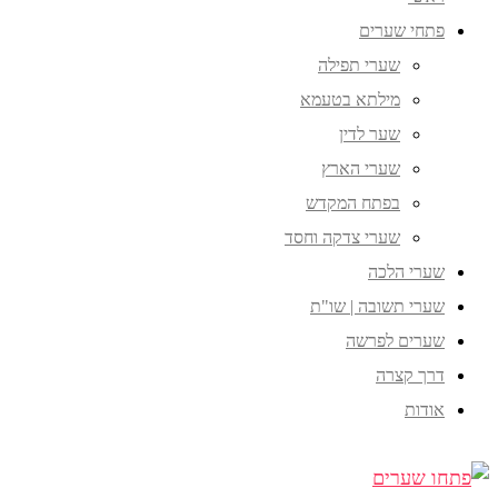
פתחי שערים
שערי תפילה
מילתא בטעמא
שער לדין
שערי הארץ
בפתח המקדש
שערי צדקה וחסד
שערי הלכה
שערי תשובה | שו"ת
שערים לפרשה
דרך קצרה
אודות