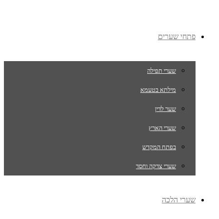
פתחי שערים
שערי תפילה
מילתא בטעמא
שער לדין
שערי הארץ
בפתח המקדש
שערי צדקה וחסד
שערי הלכה