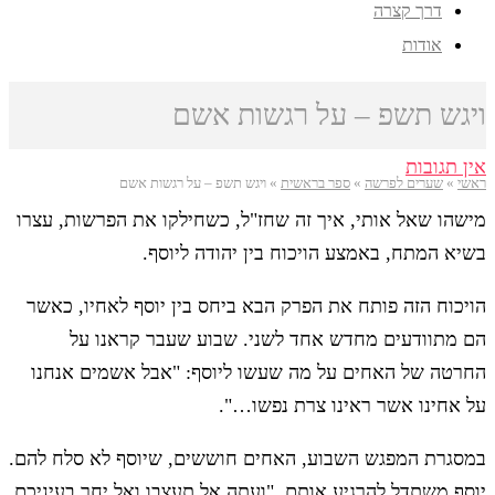
דרך קצרה
אודות
ויגש תשפ – על רגשות אשם
אין תגובות
ראשי
»
שערים לפרשה
»
ספר בראשית
»
ויגש תשפ – על רגשות אשם
מישהו שאל אותי, איך זה שחז"ל, כשחילקו את הפרשות, עצרו
בשיא המתח, באמצע הויכוח בין יהודה ליוסף.
הויכוח הזה פותח את הפרק הבא ביחס בין יוסף לאחיו, כאשר
הם מתוודעים מחדש אחד לשני. שבוע שעבר קראנו על
החרטה של האחים על מה שעשו ליוסף: "אבל אשמים אנחנו
על אחינו אשר ראינו צרת נפשו…".
במסגרת המפגש השבוע, האחים חוששים, שיוסף לא סלח להם.
יוסף משתדל להרגיע אותם. "ועתה אל תעצבו ואל יחר בעיניכם