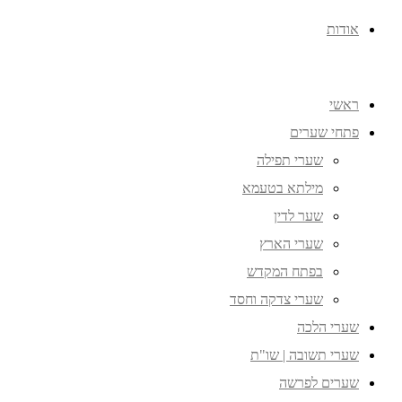
אודות
ראשי
פתחי שערים
שערי תפילה
מילתא בטעמא
שער לדין
שערי הארץ
בפתח המקדש
שערי צדקה וחסד
שערי הלכה
שערי תשובה | שו"ת
שערים לפרשה