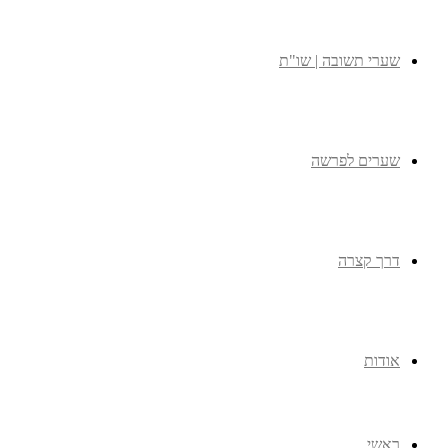
שערי תשובה | שו"ת
שערים לפרשה
דרך קצרה
אודות
ראשי