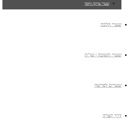
שערי צדקה וחסד
שערי הלכה
שערי תשובה | שו"ת
שערים לפרשה
דרך קצרה