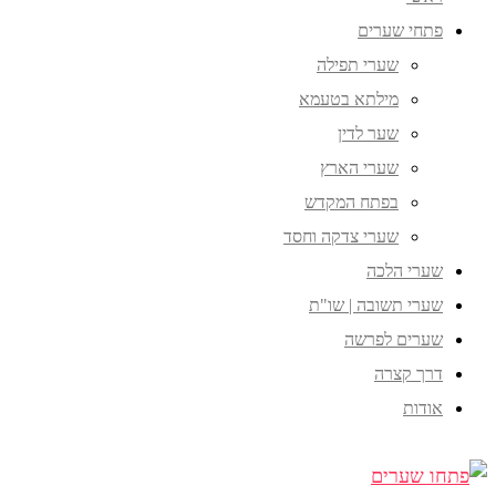
פתחי שערים
שערי תפילה
מילתא בטעמא
שער לדין
שערי הארץ
בפתח המקדש
שערי צדקה וחסד
שערי הלכה
שערי תשובה | שו"ת
שערים לפרשה
דרך קצרה
אודות