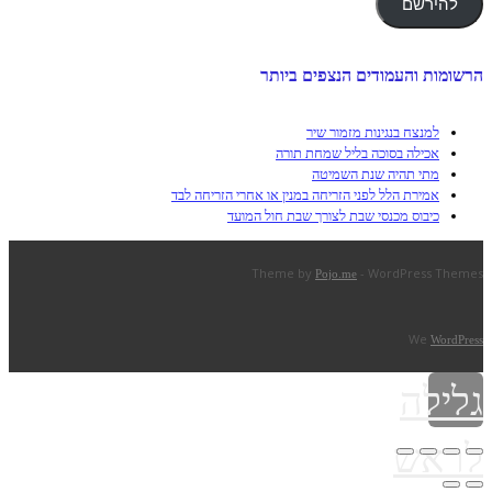
להירשם
הרשומות והעמודים הנצפים ביותר
למנצח בנגינות מזמור שיר
אכילה בסוכה בליל שמחת תורה
מתי תהיה שנת השמיטה
אמירת הלל לפני הזריחה במנין או אחרי הזריחה לבד
כיבוס מכנסי שבת לצורך שבת חול המועד
Theme by
- WordPress Themes
Pojo.me
We
WordPress
גלילה
לראש