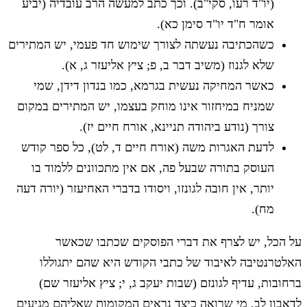
(יו"ד רעו, סקי"ב). וכך כתב למעשה הרב עובדיה (יביע
אומר ח"ד יו"ד סימן כא).
כשהכתיבה נעשתה לצורך שימוש חד פעמי, יש המתירים
שלא לגנוז (משיב דבר ב, פ; ציץ אליעזר ג, א).
כאשר המחיקה נעשית בגרמא, כמו בנדון דידן, שמי
שמניח במיחזור אינו מוחק בעצמו, יש המתירים במקום
צורך (נודע ביהודה תניינא, אורח חיים יז).
לדעת האגרות משה (אורח חיים ד, לט), כל ספר קודש
העוסק בתורה שבעל פה, אם אין מתכוונים ללמוד בו
יותר, אין חובה לגונזו, ויסודו בדברי האחיעזר (יורה דעה
מח).
על הכל, יש לצרף את דברי הפוסקים שכתבו שכאשר
האלטרנטיבה לאיבוד של כתבי הקודש היא שהם יתגוללו
ברחובות, עדיף לגונזם (שבות יעקב ג, י; ציץ אליעזר שם)
לדאבון לב, מי שרואה כיצד נראים המקומות שאליהם מגיעים