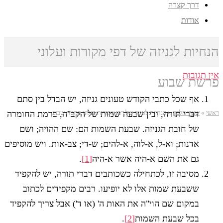
דרך קצרה
אודות
הנחיות לגניזה של דפי מקורות ועלוני
אין תגובות
פרשת שבוע
אף שכל כתבי הקודש טעונים גניזה, יש הבדל בין סתם
ראשי
»
שערי הלכה
»
הנחיות לגניזה של דפי מקורות ועלוני פרשת שבוע
דברי תורה, ובין שבעה שמות של הקב"ה, ברמת החומרה
של חובת הגניזה. שבעת השמות הם: שם ההויה; ושם
אדנות; וא-ל, א-לוה, א-להים; ש-די; צב-אות. ויש מוסיפים
גם את השם א-היה אשר א-היה
[1]
.
מסיבה זו, לכתחילה כשכותבים דברי תורה, יש להקפיד
ששבעת שמות אלו לא יופיעו. רבים מקפידים לכתוב
במקום שם הוי"ה את האות ה' (או ד') אבל צריך להקפיד
בכל שבעת השמות
[2]
.