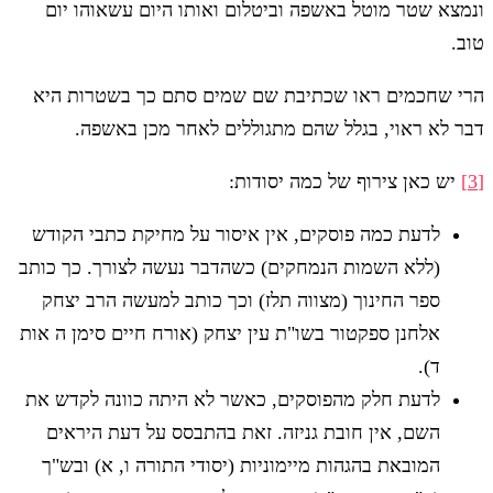
ונמצא שטר מוטל באשפה וביטלום ואותו היום עשאוהו יום
טוב.
הרי שחכמים ראו שכתיבת שם שמים סתם כך בשטרות היא
דבר לא ראוי, בגלל שהם מתגוללים לאחר מכן באשפה.
[3]
יש כאן צירוף של כמה יסודות:
לדעת כמה פוסקים, אין איסור על מחיקת כתבי הקודש
(ללא השמות הנמחקים) כשהדבר נעשה לצורך. כך כותב
ספר החינוך (מצווה תלז) וכך כותב למעשה הרב יצחק
אלחנן ספקטור בשו"ת עין יצחק (אורח חיים סימן ה אות
ד).
לדעת חלק מהפוסקים, כאשר לא היתה כוונה לקדש את
השם, אין חובת גניזה. זאת בהתבסס על דעת היראים
המובאת בהגהות מיימוניות (יסודי התורה ו, א) ובש"ך