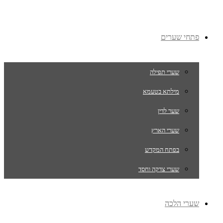
פתחי שערים
שערי תפילה
מילתא בטעמא
שער לדין
שערי הארץ
בפתח המקדש
שערי צדקה וחסד
שערי הלכה