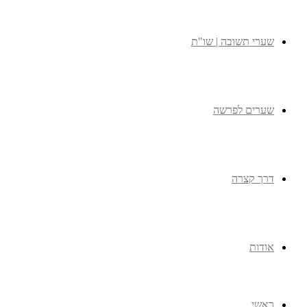
שערי תשובה | שו"ת
שערים לפרשה
דרך קצרה
אודות
ראשי