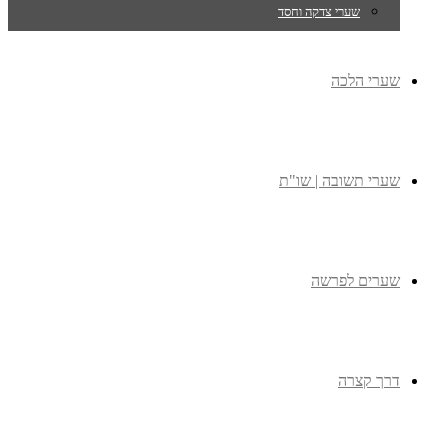
שערי צדקה וחסד
שערי הלכה
שערי תשובה | שו"ת
שערים לפרשה
דרך קצרה