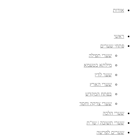
אודות
ראשי
פתחי שערים
שערי תפילה
מילתא בטעמא
שער לדין
שערי הארץ
בפתח המקדש
שערי צדקה וחסד
שערי הלכה
שערי תשובה | שו"ת
שערים לפרשה