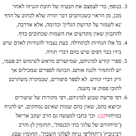
בנוסף, כדי לצמצם את הבעיה של חובת הגניזה לאחר
מכן, מן הראוי כשכותבים דבר תורה שלא לכתוב על הדף
'נא לשמור על קדושת הגליון' וכדומה, אלא אדרבה,
להתכוון שאין מקדשים את השמות שכתובים בדף.
כל אלו הנחיות לכתחילה. כעת נעבור להנחיות לאדם שיש
בידו כבר דפים שיש בהם דברי תורה.
ספרי קודש למיניהם, שמיועדים מראש לשימוש רב פעמי,
יש להחמיר ולגנוז אותם. הכוונה לספרים שמכילים אך
ורק דברי קודש. לא לספר סיפורים, שבמקרה משתרבב
לתוכו פסוק או משנה.
דפי פרשת שבוע למיניהם, דפי מקורות של שיעורים
וכיוצא בהם, שאין בהם שמות שאינם נמחקים, יש להניח
במיחזור
[3]
. וכך כתבו למעשה גם הרב יעקב אריאל
("מיחזורם של עלוני בתי הכנסת", תחומין ל) והרב
רבינוביץ' ("תחליפי גניזה לעלוני השבת", תחומין שם).