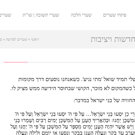
פתחי שערים
שערי הלכה
שערי תשובה | שו"ת
שערים
שות ויציבות
ראשי
»
שערים לפרשה
»
ס
לי תמיד שואל 'מתי נגיע'. כשאנחנו נוסעים דרך מקומות
ל כשהמקום לא מוכר, הקושי שבחוסר הידיעה ממש מציק לו.
החוויה של בני ישראל במדבר:
י כֵן יִסְעוּ בְּנֵי יִשְׂרָאֵל… עַל פִּי ה' יִסְעוּ בְּנֵי יִשְׂרָאֵל וְעַל פִּי ה'
מִּשְׁכָּן יַחֲנוּ: וּבְהַאֲרִיךְ הֶעָנָן עַל הַמִּשְׁכָּן יָמִים רַבִּים וְשָׁמְרוּ בְנֵי
יֵשׁ אֲשֶׁר יִהְיֶה הֶעָנָן יָמִים מִסְפָּר עַל הַמִּשְׁכָּן עַל פִּי ה' יַחֲנוּ וְעַל
ֵעֶרֶב עַד בֹּקֶר וְנַעֲלָה הֶעָנָן בַּבֹּקֶר וְנָסָעוּ אוֹ יוֹמָם וָלַיְלָה וְנַעֲלָה