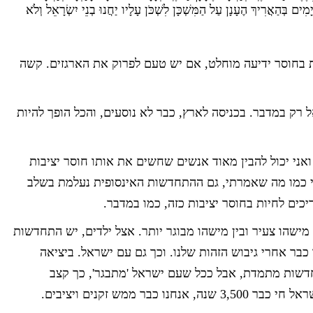
ִים בְּהַאֲרִיךְ הֶעָנָן עַל הַמִּשְׁכָּן לִשְׁכֹּן עָלָיו יַחֲנוּ בְנֵי יִשְׂרָאֵל וְלֹא
ת בחוסר ידיעה מוחלט, אם יש טעם לפרוק את הארגזים. קשה
ל רק במדבר. בכניסה לארץ, כבר לא נוסעים, והכל הופך להיות
אני יכול להבין מאוד אנשים שחשים את אותו חוסר יציבות
 כמו מה שאמרתי, גם ההתחדשות האינסופית נעלמת בשלב
כים לחיות בחוסר יציבות כזה, כמו במדבר.
מישהו צעיר ובין מישהו מבוגר יותר. אצל ילדים, יש התחדשות
כבר אחרי גיבוש הזהות שלנו. וכך גם עם ישראל. ביציאה
חדשות מתמדת, אבל ככל שעם ישראל 'מתבגר', כך קצב
כבר ממש זקנים ויציבים.