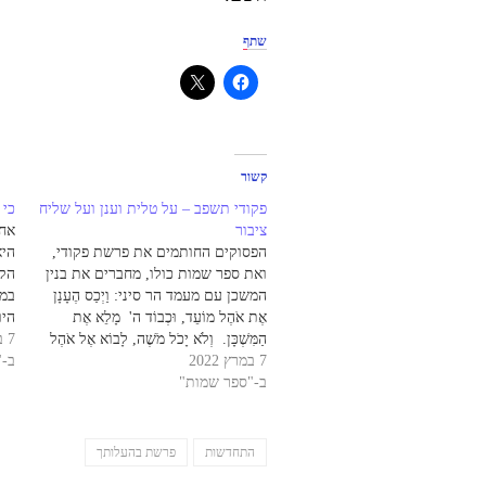
שתף
קשור
פקודי תשפב – על טלית וענן ועל שליח
כי 
ציבור
אחת
הפסוקים החותמים את פרשת פקודי,
היא
ואת ספר שמות כולו, מחברים את בנין
הקד
המשכן עם מעמד הר סיני: וַיְכַס הֶעָנָן
במו
אֶת אֹהֶל מוֹעֵד, וּכְבוֹד ה' מָלֵא אֶת
היום
הַמִּשְׁכָּן. וְלֹא יָכֹל מֹשֶׁה, לָבוֹא אֶל אֹהֶל
7 בספטמבר 2017
אָחִ
7 במרץ 2022
מוֹעֵד כִּי שָׁכַן עָלָיו הֶעָנָן, וּכְבוֹד ה' מָלֵא
ב-
לַפּ
ב-"ספר שמות"
אֶת הַמִּשְׁכָּן. בסיום בנין המשכן, המשכן
וְלֹ
מלא בענן ה',…
התחדשות
פרשת בהעלותך