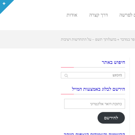
 לפרשה
דרך קצרה
אודות
פר במדבר
»
בהעלותך תשפ – על התחדשות ויציבות
חיפוש באתר
הירשם לבלוג באמצעות המייל
כתובת
דואר
אלקטרוני
להירשם
הרשומות והעמודים הנצפים ביותר