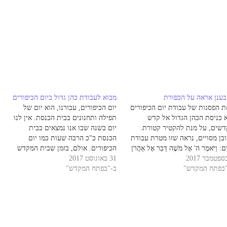
בענן אראה על הכפורת
מבוא לעבודת כהן גדול ביום הכיפורים
 הפסגות של עבודת יום הכיפורים
יום הכיפורים, עבורנו, הוא יום של
 כניסת הכהן הגדול אל קדש
תפילה ותחנונים בבית הכנסת. אין לנו
שים, על מנת להקטיר קטורת.
יום בשנה שבו אנו נמצאים בבית
בן מסויים, נראה שזו מטרת עבודת
הכנסת כ"כ הרבה שעות כמו יום
: וַיֹּאמֶר ה' אֶל מֹשֶׁה דַּבֵּר אֶל אַהֲרֹן
הכיפורים. אולם, בזמן שבית המקדש
יךָ וְאַל יָבֹא בְכָל עֵת אֶל הַקֹּדֶשׁ מִבֵּית
31 באוגוסט 2017
היה קיים, חלק מרכזי, אולי עיקר
"בפתח המקדש"
ָרֹכֶת אֶל פְּנֵי הַכַּפֹּרֶת אֲשֶׁר עַל הָאָרֹן
ב-"בפתח המקדש"
עבודת יום הכיפורים, היה עבודתו של
א יָמוּת כִּי בֶּעָנָן…
הכהן הגדול בבית המקדש ביום
הכיפורים. ליום הכיפורים יש…