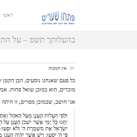
ראשי
בהעלותך תשפ – על התחד
אין תגובות
כל פעם שאנחנו נוסעים, הבן הקטן ש
מוכרים, הוא כמובן שואל פחות. אב
אני חושב, שבמובן מסויים, זו היתה 
וּלְפִי הֵעָלוֹת הֶעָנָן מֵעַל הָאֹהֶל וְאַחֲרֵ
יַחֲנוּ כָּל יְמֵי אֲשֶׁר יִשְׁכֹּן הֶעָנָן עַל הַ
יִשְׂרָאֵל אֶת מִשְׁמֶרֶת ה' וְלֹא יִסָּעוּ: וְ
פִּי ה' יִסָּעוּ: וְיֵשׁ אֲשֶׁר יִהְיֶה הֶעָנָן מ