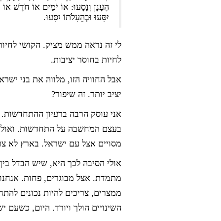
הֶעָנָן וְנָסָעוּ: אוֹ יֹמַיִם אוֹ חֹדֶשׁ אוֹ יָמ
יִסָּעוּ וּבְהֵעָלֹתוֹ יִסָּעוּ.
לי זה נראה ממש מציק. הקושי לחיו
לחיות בחוסר יציבות.
אבל החוויה הזו, מלווה את בני ישרא
יציב יותר. זה שיפור?
אני עוסק הרבה ברעיון ההתחדשות. ו
בעצם המחשבה על התחדשות. ואולי
מסויים אצל עם ישראל. בארץ לא צרי
אולי הסיבה לכך היא, שיש הבדל בין 
מתמדת. אצל מבוגרים, פחות. אנחנו 
ממצרים, צריכים להיות נכונים להת
השינויים הולך ויורד. היום, כשעם ישראל חי כבר 3,500 שנה, אנחנו 